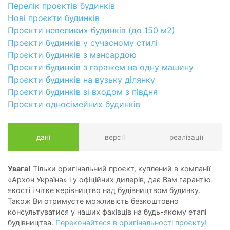
Перелік проєктів будинків
Нові проєкти будинків
Проєкти невеликих будинків (до 150 м2)
Проєкти будинків у сучасному стилі
Проєкти будинків з мансардою
Проєкти будинків з гаражем на одну машину
Проєкти будинків на вузьку ділянку
Проєкти будинків зі входом з півдня
Проєкти односімейних будинків
дані
версії
реалізації
Увага!
Тільки оригінальний проєкт, куплений в компанії
«Архон Україна» і у офіційних дилерів, дає Вам гарантію
якості і чітке керівництво над будівництвом будинку.
Також Ви отримуєте можливість безкоштовно
консультуватися у наших фахівців на будь-якому етапі
будівництва.
Переконайтеся в оригінальності проєкту!