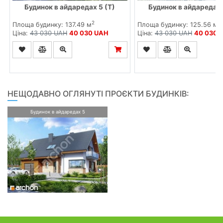
Будинок в айдаредах 5 (Т)
Будинок в айдаредах 
2
2
Площа будинку: 137.49 м
Площа будинку: 125.56 м
Ціна:
43 030 UAH
40 030 UAH
Ціна:
43 030 UAH
40 030 
НЕЩОДАВНО ОГЛЯНУТІ ПРОЄКТИ БУДИНКІВ:
Будинок в айдаредах 5