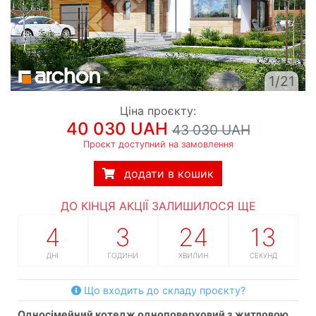
1/21
Ціна проєкту:
40 030 UAH
43 030 UAH
Проєкт доступний на замовлення
додати в кошик
ДО КІНЦЯ АКЦІЇ ЗАЛИШИЛОСЯ ЩЕ
4
3
24
12
ДНІ
ГОДИНИ
ХВИЛИН
СЕКУНД
Що входить до складу проєкту?
односімейний котедж одноповерховий з житловою