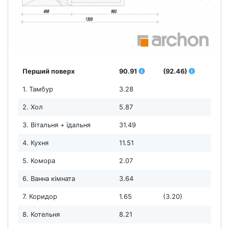
Перший поверх
90.91
(92.46)
1. Тамбур
3.28
2. Хол
5.87
3. Вітальня + їдальня
31.49
4. Кухня
11.51
5. Комора
2.07
6. Ванна кімната
3.64
7. Коридор
1.65
(3.20)
8. Котельня
8.21