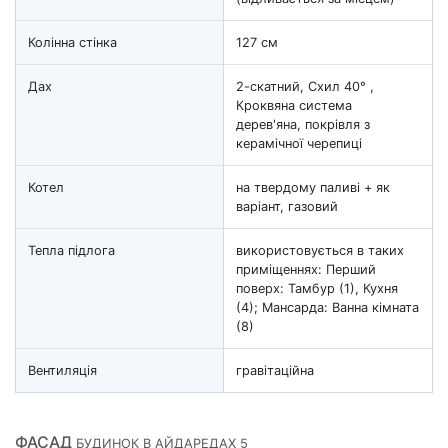
Колінна стінка
127 см
Дах
2-скатний, Схил 40° ,
Кроквяна система
дерев'яна, покрівля з
керамічної черепиці
Котел
на твердому паливі + як
варіант, газовий
Тепла підлога
використовується в таких
приміщеннях: Перший
поверх: Тамбур (1), Кухня
(4); Мансарда: Ванна кімната
(8)
Вентиляція
гравітаційна
ФАСАД
БУДИНОК В АЙДАРЕДАХ 5