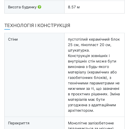
Висота будинку
8.57 м
ТЕХНОЛОГІЯ І КОНСТРУКЦІЯ
Стіни
пустотілий керамічний блок
25 см, пінопласт 20 см,
штукатурка.
Конструкція зовнішніх і
внутрішніх стін може бути
виконана з будь-якого
матеріалу (керамічних або
газобетонних блоків), з
технічними параметрами не
нижчими за ті, що зазначені
в проєктних рішеннях. Зміна
матеріалів має бути
узгоджена з адаптаційним
архітектором.
Перекриття
Монолітне залізобетонне
(відливається за місцем)