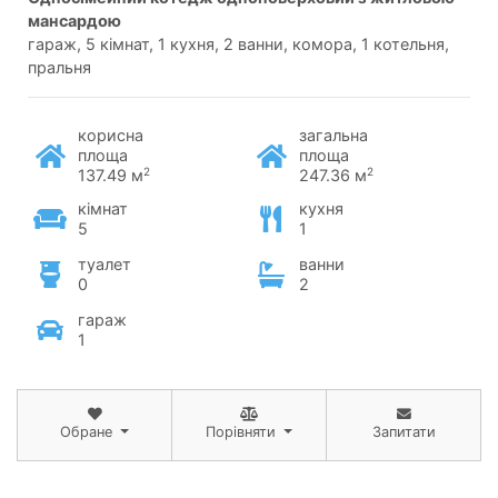
мансардою
гараж, 5 кімнат, 1 кухня, 2 ванни, комора, 1 котельня,
пральня
корисна
загальна
площа
площа
2
2
137.49 м
247.36 м
кімнат
кухня
5
1
туалет
ванни
0
2
гараж
1
Обране
Порівняти
Запитати