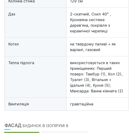
Колінна стінка
129 см
Дах
2-скатний, Схил 40° ,
Кроквяна система
дерев'яна, покрівля з
керамічної черепиці
Котел
на твердому паливі + як
варіант, газовий
Тепла підлога
використовується в таких
приміщеннях: Перший
поверх: Тамбур (1), Хол (2),
Туалет (3), Вітальня +
їдальня (4), Кухня (5);
Мансарда: Ванна кімната (2)
Вентиляція
гравітаційна
ФАСАД
БУДИНОК В ІЗОПІРУМІ 8