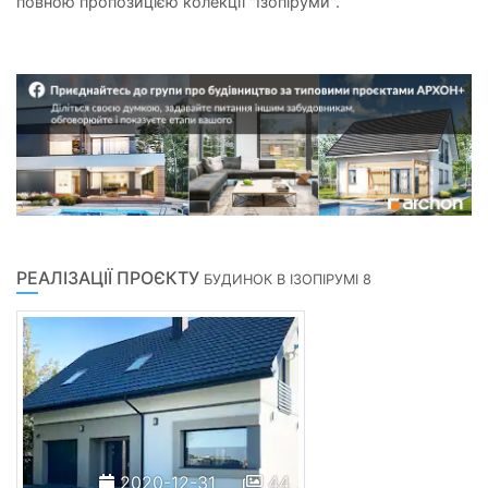
повною пропозицією колекції "Ізопіруми".
РЕАЛІЗАЦІЇ ПРОЄКТУ
БУДИНОК В ІЗОПІРУМІ 8
2020-12-31
44