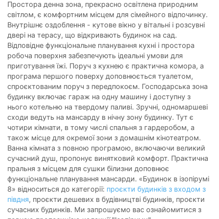
Простора денна зона, прекрасно освітлена природним
світлом, є комфортним місцем для сімейного відпочинку.
Внутрішнє оздоблення - кутове вікно у вітальні і розсувні
двері на терасу, що відкривають будинок на сад.
Відповідне функціональне планування кухні і простора
робоча поверхня забезпечують ідеальні умови для
приготування їжі. Поруч з кухнею є практична комора, а
програма першого поверху доповнюється туалетом,
спроєктованим поруч з передпокоєм. Господарська зона
будинку включає гараж на одну машину і доступну з
нього котельню на твердому паливі. Зручні, одномаршеві
сходи ведуть на мансарду в нічну зону будинку. Тут є
чотири кімнати, в тому числі спальня з гардеробом, а
також місце для окремої зони з домашнім кінотеатром.
Ванна кімната з повною програмою, включаючи великий
сучасний душ, пропонує винятковий комфорт. Практична
пральня з місцем для сушки білизни доповнює
функціональне планування мансарди. «Будинок в ізопірумі
8» відноситься до категорії:
проєкти будинків
з входом з
півдня
, проєкти дешевих в будівництві будинків, проєкти
сучасних будинків. Ми запрошуємо вас ознайомитися з