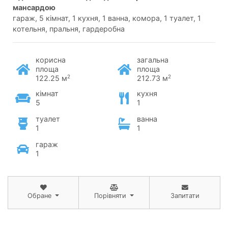
мансардою
гараж, 5 кімнат, 1 кухня, 1 ванна, комора, 1 туалет, 1
котельня, пральня, гардеробна
корисна
загальна
площа
площа
2
2
122.25 м
212.73 м
кімнат
кухня
5
1
туалет
ванна
1
1
гараж
1
Обране
Порівняти
Запитати