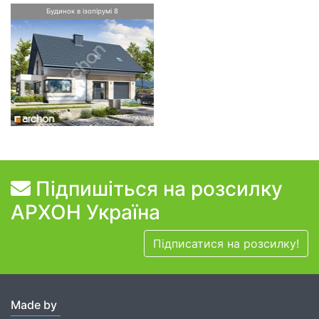
Будинок в ізопірумі 8
Підпишіться на розсилку
АРХОН Україна
Підписатися на розсилку!
Made by