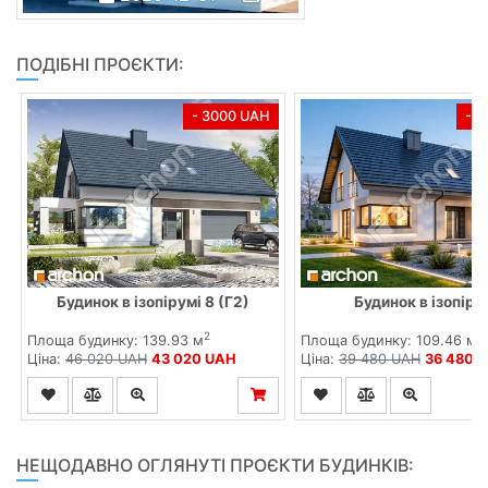
ПОДІБНІ ПРОЄКТИ:
- 3000 UAH
- 
Будинок в ізопірумі 8 (Г2)
Будинок в ізопіру
2
2
Площа будинку: 139.93 м
Площа будинку: 109.46 м
Ціна:
46 020 UAH
43 020 UAH
Ціна:
39 480 UAH
36 480 
НЕЩОДАВНО ОГЛЯНУТІ ПРОЄКТИ БУДИНКІВ: