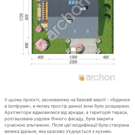
У цьому проєкті, заснованому на базовій версії - «Будинок
в ізопіруме», в якому простір денної зони було розширено.
Архітектори відмовилися від аркади, а територія тераси,
розташована уздовж бічного фасаду, була закрита
сучасною альтанкою. Після цієї модифікації була створена
велика їдальня, яка красиво з'єднується з кухнею.