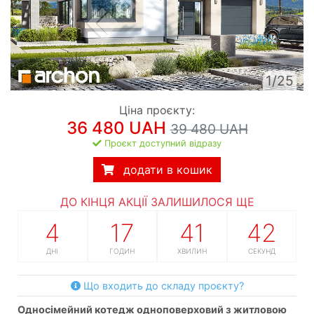
1/25
Ціна проєкту:
36 480 UAH
39 480 UAH
Проєкт доступний відразу
додати в кошик
ДО КІНЦЯ АКЦІЇ ЗАЛИШИЛОСЯ ЩЕ
4
17
41
42
ДНІ
ГОДИН
ХВИЛИН
СЕКУНД
Що входить до складу проєкту?
односімейний котедж одноповерховий з житловою