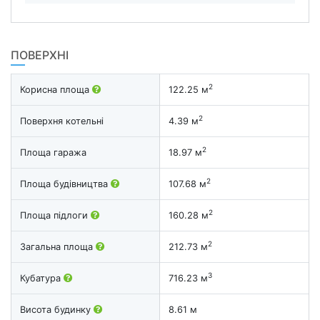
ПОВЕРХНІ
2
Корисна площа
122.25 м
2
Поверхня котельні
4.39 м
2
Площа гаража
18.97 м
2
Площа будівництва
107.68 м
2
Площа підлоги
160.28 м
2
Загальна площа
212.73 м
3
Кубатура
716.23 м
Висота будинку
8.61 м