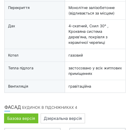
Перекриття
Монолітне залізобетонне
(відливається за місцем)
Дах
4-скатний, Схил 30° ,
Кроквяна система
дерев'яна, покрівля з
керамічної черепиці
Котел
газовий
Тепла підлога
застосовано у всіх житлових
приміщеннях
Вентиляція
гравітаційна
ФАСАД
БУДИНОК В ПІДСНІЖНИКАХ 4
Базова версія
Дзеркальна версія