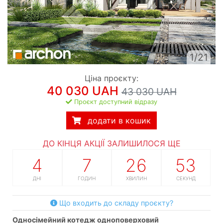
1/21
Ціна проєкту:
40 030 UAH
43 030 UAH
Проєкт доступний відразу
додати в кошик
ДО КІНЦЯ АКЦІЇ ЗАЛИШИЛОСЯ ЩЕ
4
7
26
52
ДНІ
ГОДИН
ХВИЛИН
СЕКУНД
Що входить до складу проєкту?
односімейний котедж одноповерховий