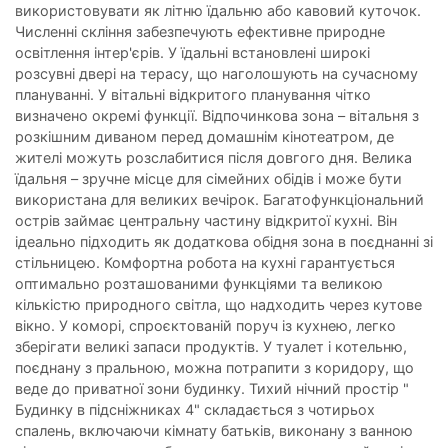
використовувати як літню їдальню або кавовий куточок.
Численні скління забезпечують ефективне природне
освітлення інтер'єрів. У їдальні встановлені широкі
розсувні двері на терасу, що наголошують на сучасному
плануванні. У вітальні відкритого планування чітко
визначено окремі функції. Відпочинкова зона – вітальня з
розкішним диваном перед домашнім кінотеатром, де
жителі можуть розслабитися після довгого дня. Велика
їдальня – зручне місце для сімейних обідів і може бути
використана для великих вечірок. Багатофункціональний
острів займає центральну частину відкритої кухні. Він
ідеально підходить як додаткова обідня зона в поєднанні зі
стільницею. Комфортна робота на кухні гарантується
оптимально розташованими функціями та великою
кількістю природного світла, що надходить через кутове
вікно. У коморі, спроєктованій поруч із кухнею, легко
зберігати великі запаси продуктів. У туалет і котельню,
поєднану з пральною, можна потрапити з коридору, що
веде до приватної зони будинку. Тихий нічний простір "
Будинку в підсніжниках 4" складається з чотирьох
спалень, включаючи кімнату батьків, виконану з ванною