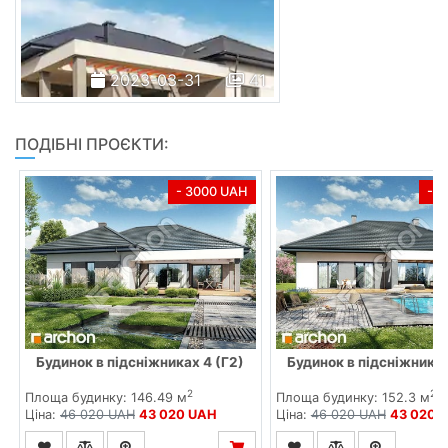
2023-03-31
41
ПОДІБНІ ПРОЄКТИ:
- 3000 UAH
- 
Будинок в підсніжниках 4 (Г2)
Будинок в підсніжниках
2
2
Площа будинку: 146.49 м
Площа будинку: 152.3 м
Ціна:
46 020 UAH
43 020 UAH
Ціна:
46 020 UAH
43 020 