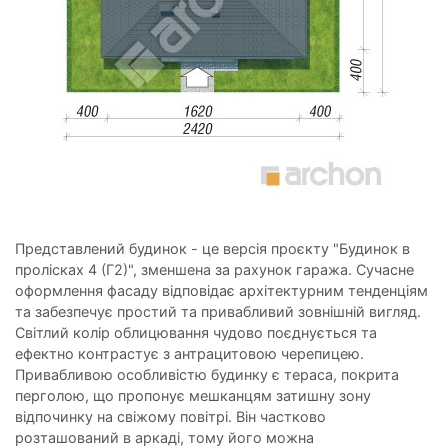
Представлений будинок - це версія проєкту "Будинок в
пролісках 4 (Г2)", зменшена за рахунок гаража. Сучасне
оформлення фасаду відповідає архітектурним тенденціям
та забезпечує простий та привабливий зовнішній вигляд.
Світлий колір облицювання чудово поєднується та
ефектно контрастує з антрацитовою черепицею.
Привабливою особливістю будинку є тераса, покрита
перголою, що пропонує мешканцям затишну зону
відпочинку на свіжому повітрі. Він частково
розташований в аркаді, тому його можна