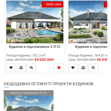
- 3000 UAH
- 
Будинок в підсніжниках 2 (Г2)
Будинок в підсніжни
2
2
Площа будинку: 152.3 м
Площа будинку: 164.81 м
Ціна:
46 020 UAH
43 020 UAH
Ціна:
43 030 UAH
40 030 
НЕЩОДАВНО ОГЛЯНУТІ ПРОЄКТИ БУДИНКІВ:
Будинок в підсніжниках 10 (Г2)