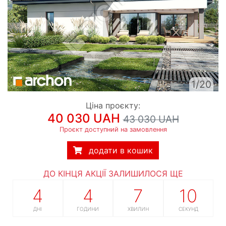
1/20
Ціна проєкту:
40 030 UAH
43 030 UAH
Проєкт доступний на замовлення
додати в кошик
ДО КІНЦЯ АКЦІЇ ЗАЛИШИЛОСЯ ЩЕ
4
4
7
9
ДНІ
ГОДИНИ
ХВИЛИН
СЕКУНД