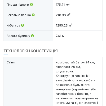
2
Площа підлоги
175.71 м
2
Загальна площа
218.98 м
3
Кубатура
1295.23 м
Висота будинку
7.61 м
ТЕХНОЛОГІЯ І КОНСТРУКЦІЯ
Стіни
комірчастий бетон 24 см,
пінопласт 20 см,
штукатурка.
Конструкція зовнішніх і
внутрішніх стін може бути
виконана з будь-якого
матеріалу (керамічних або
газобетонних блоків), з
технічними параметрами не
нижчими за ті, що зазначені