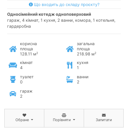
Що входить до складу проєкту?
односімейний котедж одноповерховий
гараж, 4 кімнат, 1 кухня, 2 ванни, комора, 1 котельня,
гардеробна
корисна
загальна
площа
площа
2
2
128.11 м
218.98 м
кімнат
кухня
4
1
туалет
ванни
0
2
гараж
2
Обране
Порівняти
Запитати