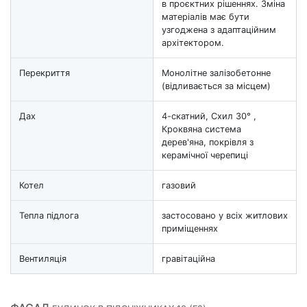
в проєктних рішеннях. Зміна
матеріалів має бути
узгоджена з адаптаційним
архітектором.
Перекриття
Монолітне залізобетонне
(відливається за місцем)
Дах
4-скатний, Схил 30° ,
Кроквяна система
дерев'яна, покрівля з
керамічної черепиці
Котел
газовий
Тепла підлога
застосовано у всіх житлових
приміщеннях
Вентиляція
гравітаційна