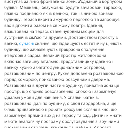
виступає за лінію фронтальної зони, з'єднаний з корпусом
будівлі. Мешканці, безумовно, будуть зачаровані терасою,
плавно поєднаною як із денною, так і з нічною зонами
будинку. Тераса вкрита ажурною перголою та запрошує
вас відпочити разом на свіжому повітрі. Їдальня,
влаштована на терасі, стане чудовим місцем для
зустрічей із сім'єю та друзями. Достоїнством проєкту є
великі,
сучасні
скління, що підвищують естетичну цінність
будинку, що забезпечують прекрасне сполучення
інтер'єрів з садом. Великий простір житлової зони
включає затишну вітальню, представницьку їдальню і
велику кухню з багатофункціональним островом,
розташованим по центру. Кухня доповнена розташованою
поряд коморою, прихованою розсувними дверима.
Розташована в другій частині будинку, приватна зона це
простір, що сприяє розслабленню, спокою і забезпечує
ідеальні умови для навчання. У спальні батьків,
розташованої далі по будинку, є своя гардеробна, а ще
більш привабливою її робить розсувне скляне вікно, що
забезпечує прямий вихід на терасу та сад. Дитячі кімнати
мають аналогічну програму обслуговування зі зручними
письмовими столами, ліжками та шафами. У проєкті