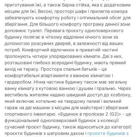
приготування їжі, а також барна стійка, яка є додатковим
місцем для їжі. Високі, просторі шафи і прилегла комора
забезпечують комфортну роботу і оптимальний обсяг для
зберігання. Для більшого комфорту програму денної зони
доповнює туалет. Перевага проєкту одноповерхового
будинку полягає в чіткому відділенні нічного зони за
допомогою розсувних дверей, в залежності від ваших
потреб. Комфортний відпочинок в приватній частині
пропонують чотири упорядкованих кімнати. Дві з них,
розташовані глибоко всередині будинку, мають прямий
вихід на терасу. Простора спальня батьків - це
комфортабельні апартаменти з ванною кімнатою і
гардеробом. Нічна частина будинку також має загальну
ванну кімнату з кутовою ванною і душем і пральню. Через
вестибюль жителям надано швидкий доступ до хозблоку,
який включає котельню на твердому паливі і великий
гараж на дві машини з місцем для майстерні і зберігання
спортивного інвентарю. «Будинок в пролісках 2 (G2)» - це
функціональний одноповерховий будинок з колекції:
сучасний проєкт будинку, також відноситься до категорії:
проєкти будинків з шатровим дахом і
проєкти будинків з