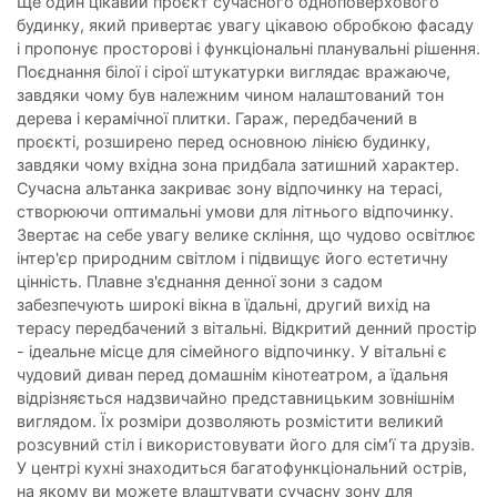
Ще один цікавий проєкт сучасного одноповерхового
будинку, який привертає увагу цікавою обробкою фасаду
і пропонує просторові і функціональні планувальні рішення.
Поєднання білої і сірої штукатурки виглядає вражаюче,
завдяки чому був належним чином налаштований тон
дерева і керамічної плитки. Гараж, передбачений в
проєкті, розширено перед основною лінією будинку,
завдяки чому вхідна зона придбала затишний характер.
Сучасна альтанка закриває зону відпочинку на терасі,
створюючи оптимальні умови для літнього відпочинку.
Звертає на себе увагу велике скління, що чудово освітлює
інтер'єр природним світлом і підвищує його естетичну
цінність. Плавне з'єднання денної зони з садом
забезпечують широкі вікна в їдальні, другий вихід на
терасу передбачений з вітальні. Відкритий денний простір
- ідеальне місце для сімейного відпочинку. У вітальні є
чудовий диван перед домашнім кінотеатром, а їдальня
відрізняється надзвичайно представницьким зовнішнім
виглядом. Їх розміри дозволяють розмістити великий
розсувний стіл і використовувати його для сім'ї та друзів.
У центрі кухні знаходиться багатофункціональний острів,
на якому ви можете влаштувати сучасну зону для