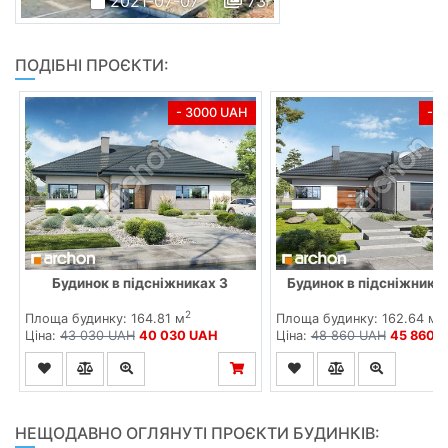
2021-07-07
73
ПОДІБНІ ПРОЄКТИ:
- 3000 UAH
- 
Будинок в підсніжниках 3
Будинок в підсніжниках
2
2
Площа будинку: 164.81 м
Площа будинку: 162.64 м
Ціна:
43 030 UAH
40 030 UAH
Ціна:
48 860 UAH
45 860 
НЕЩОДАВНО ОГЛЯНУТІ ПРОЄКТИ БУДИНКІВ: