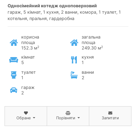
односімейний котедж одноповерховий
гараж, 5 кімнат, 1 кухня, 2 ванни, комора, 1 туалет, 1
котельня, пральня, гардеробна
корисна
загальна
площа
площа
2
2
152.3 м
249.30 м
кімнат
кухня
5
1
туалет
ванни
1
2
гараж
2
Обране
Порівняти
Запитати