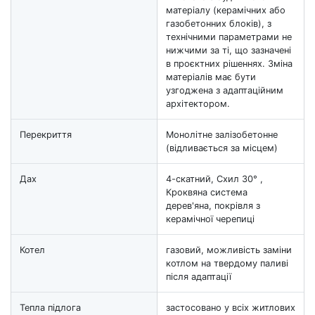
матеріалу (керамічних або
газобетонних блоків), з
технічними параметрами не
нижчими за ті, що зазначені
в проєктних рішеннях. Зміна
матеріалів має бути
узгоджена з адаптаційним
архітектором.
Перекриття
Монолітне залізобетонне
(відливається за місцем)
Дах
4-скатний, Схил 30° ,
Кроквяна система
дерев'яна, покрівля з
керамічної черепиці
Котел
газовий, можливість заміни
котлом на твердому паливі
після адаптації
Тепла підлога
застосовано у всіх житлових