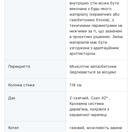
внутрішніх стін може бути
виконана з будь-якого
матеріалу (керамічних або
газобетонних блоків), з
технічними параметрами не
нижчими за ті, що зазначені
в проєктних рішеннях. Зміна
матеріалів має бути
узгоджена з адаптаційним
архітектором.
Перекриття
Монолітне залізобетонне
(відливається за місцем)
Колінна стінка
118 см
Дах
2-скатний, Схил 42° ,
Кроквяна система
дерев'яна, покрівля з
керамічної черепиці
Котел
газовий, можливість заміни