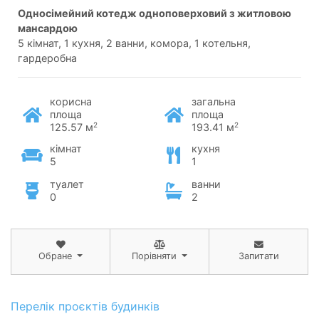
односімейний котедж одноповерховий з житловою
мансардою
5 кімнат, 1 кухня, 2 ванни, комора, 1 котельня,
гардеробна
корисна
загальна
площа
площа
2
2
125.57 м
193.41 м
кімнат
кухня
5
1
туалет
ванни
0
2
Обране
Порівняти
Запитати
Перелік проєктів будинків