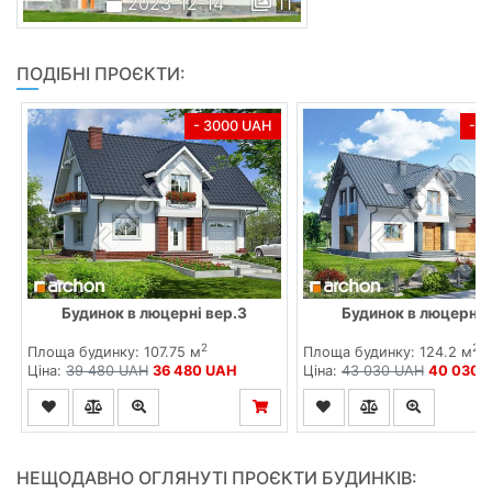
2023-12-14
11
ПОДІБНІ ПРОЄКТИ:
- 3000 UAH
- 
Будинок в люцерні вер.3
Будинок в люцерні 
2
2
Площа будинку: 107.75 м
Площа будинку: 124.2 м
Ціна:
39 480 UAH
36 480 UAH
Ціна:
43 030 UAH
40 030 
НЕЩОДАВНО ОГЛЯНУТІ ПРОЄКТИ БУДИНКІВ: