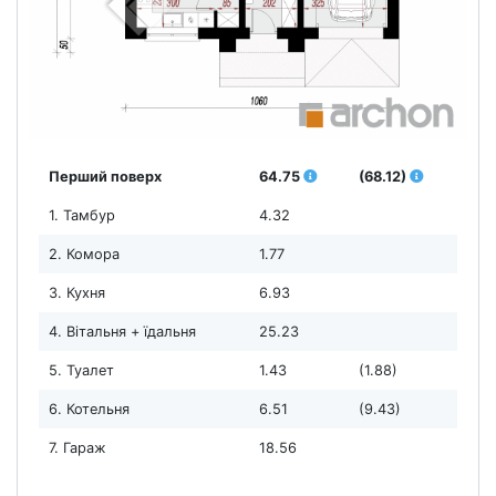
Перший поверх
64.75
(68.12)
1. Тамбур
4.32
2. Комора
1.77
3. Кухня
6.93
4. Вітальня + їдальня
25.23
5. Туалет
1.43
(1.88)
6. Котельня
6.51
(9.43)
7. Гараж
18.56