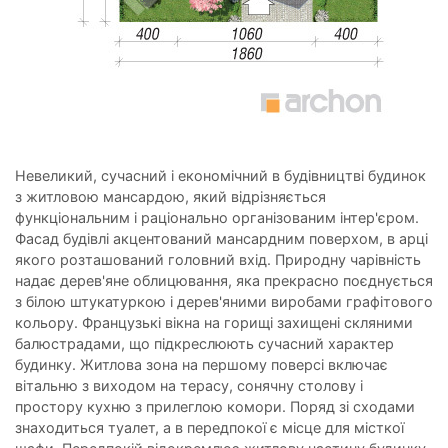
Невеликий, сучасний і економічний в будівництві будинок
з житловою мансардою, який відрізняється
функціональним і раціонально організованим інтер'єром.
Фасад будівлі акцентований мансардним поверхом, в арці
якого розташований головний вхід. Природну чарівність
надає дерев'яне облицювання, яка прекрасно поєднується
з білою штукатуркою і дерев'яними виробами графітового
кольору. Французькі вікна на горищі захищені скляними
балюстрадами, що підкреслюють сучасний характер
будинку. Житлова зона на першому поверсі включає
вітальню з виходом на терасу, сонячну столову і
простору кухню з прилеглою комори. Поряд зі сходами
знаходиться туалет, а в передпокої є місце для місткої