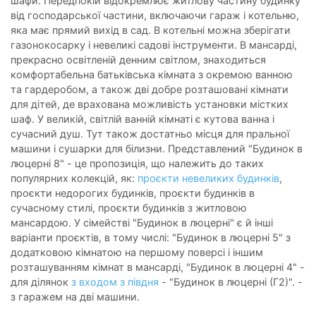
шафи. Передпокій відокремлює житлову частину будинку
від господарської частини, включаючи гараж і котельню,
яка має прямий вихід в сад. В котельні можна зберігати
газонокосарку і невеликі садові інструменти. В мансарді,
прекрасно освітленій денним світлом, знаходиться
комфортабельна батьківська кімната з окремою ванною
та гардеробом, а також дві добре розташовані кімнати
для дітей, де врахована можливість установки містких
шаф. У великій, світлій ванній кімнаті є кутова ванна і
сучасний душ. Тут також достатньо місця для пральної
машини і сушарки для білизни. Представлений "Будинок в
люцерні 8" - це пропозиція, що належить до таких
популярних колекцій, як:
проєкти невеликих будинків
,
проєкти недорогих будинків, проєкти будинків в
сучасному стилі, проєкти будинків з житловою
мансардою. У сімействі "Будинок в люцерні" є й інші
варіанти проєктів, в тому числі: "Будинок в люцерні 5" з
додатковою кімнатою на першому поверсі і іншим
розташуванням кімнат в мансарді, "Будинок в люцерні 4" -
для ділянок
з входом з півдня
- "Будинок в люцерні (Г2)". -
з гаражем на дві машини.