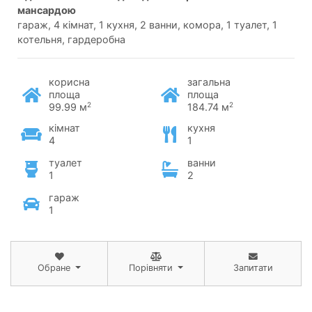
мансардою
гараж, 4 кімнат, 1 кухня, 2 ванни, комора, 1 туалет, 1
котельня, гардеробна
корисна
загальна
площа
площа
2
2
99.99 м
184.74 м
кімнат
кухня
4
1
туалет
ванни
1
2
гараж
1
Обране
Порівняти
Запитати