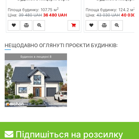
2
2
Площа будинку: 107.75 м
Площа будинку: 124.2 м
Ціна:
39 480 UAH
36 480 UAH
Ціна:
43 030 UAH
40 030 
НЕЩОДАВНО ОГЛЯНУТІ ПРОЄКТИ БУДИНКІВ:
Будинок в люцерні 8
Підпишіться на розсилку