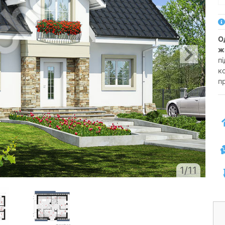
односімейний котедж одноповерховий з
ж
пі
к
п
1/11