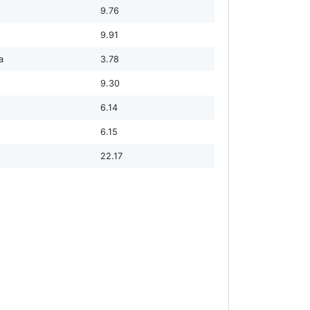
9.76
9.91
а
3.78
9.30
6.14
6.15
22.17