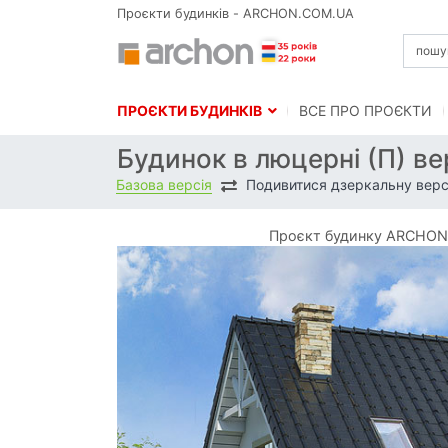
Проєкти будинків - ARCHON.COM.UA
ПРОЄКТИ БУДИНКІВ
BСЕ ПРО ПРОЄКТИ
Будинок в люцерні (П) ве
Базова версія
Подивитися дзеркальну верс
Проєкт будинку ARCHON+ 