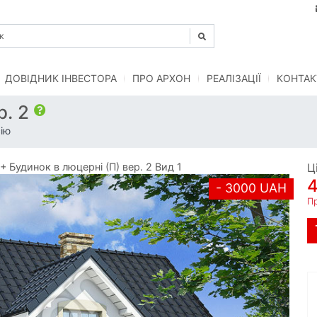
ДОВІДНИК ІНВЕСТОРА
ПРО АРХОН
РЕАЛІЗАЦІЇ
КОНТАК
р. 2
ію
Будинок в люцерні (П) вер. 2 Вид 1
Ц
- 3000 UAH
П