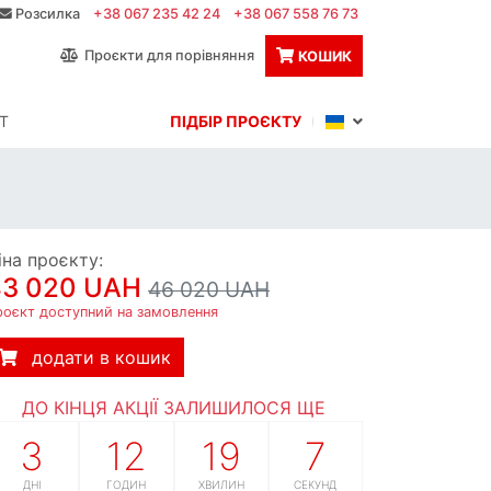
Розсилка
+38 067 235 42 24
+38 067 558 76 73
Проєкти для порівняння
КОШИК
Т
ПІДБІР ПРОЄКТУ
іна проєкту:
43 020 UAH
46 020 UAH
роєкт доступний на замовлення
додати в кошик
ДО КІНЦЯ АКЦІЇ ЗАЛИШИЛОСЯ ЩЕ
3
12
19
6
ДНІ
ГОДИН
ХВИЛИН
СЕКУНД