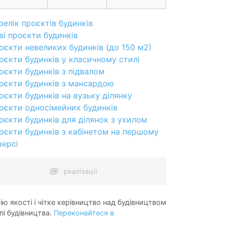
релік проєктів будинків
ві проєкти будинків
оєкти невеликих будинків (до 150 м2)
оєкти будинків у класичному стилі
оєкти будинків з підвалом
оєкти будинків з мансардою
оєкти будинків на вузьку ділянку
оєкти односімейних будинків
оєкти будинків для ділянок з ухилом
оєкти будинків з кабінетом на першому
версі
реалізації
ію якості і чітке керівництво над будівництвом
пі будівництва.
Переконайтеся в