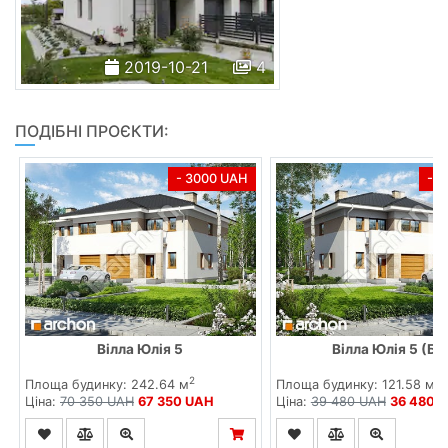
2019-10-21
4
ПОДІБНІ ПРОЄКТИ:
- 3000 UAH
- 
Вілла Юлія 5
Вілла Юлія 5 (БТ
2
2
Площа будинку: 242.64 м
Площа будинку: 121.58 м
Ціна:
70 350 UAH
67 350 UAH
Ціна:
39 480 UAH
36 480 