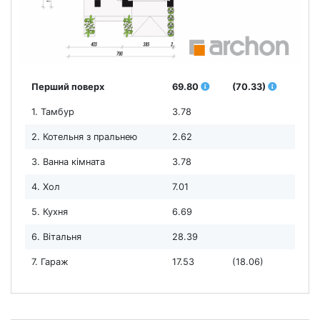
Перший поверх
69.80
(70.33)
1. Тамбур
3.78
2. Котельня з пральнею
2.62
3. Ванна кімната
3.78
4. Хол
7.01
5. Кухня
6.69
6. Вітальня
28.39
7. Гараж
17.53
(18.06)