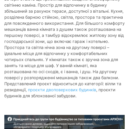
світінню каміна. Простір для відпочинку в будинку
збільшений за рахунок тераси, доступної з вітальні. Кухня,
розділена барною стійкою, світла, простора та практична
для повсякденного використання. Для більшого комфорту
мешканців ванна кімната з душем також розташована на
першому поверсі, а тамбур відокремлює житлову зону від
господарської зони, що включає гараж і котельню.
Простора та світла нічна зона на другому поверсі –
ідеальне місце для відпочинку у комфортабельних
чотирьох спальнях. У кімнатах також є зручна зона для
занять та місце для шаф. У ванній кімнаті, яка
розташована по осі сходів, є і ванна, і душ. На другому
поверсі у розпорядженні мешканців також два балкони.
Представлений проєкт відноситься до категорії: вілли та
резиденції,
проєкти двоповерхових будинків
, проєкти
будинків для зблокованої забудови.