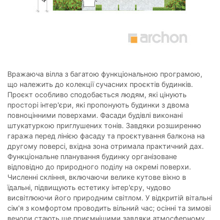
Вражаюча вілла з багатою функціональною програмою,
що належить до колекції сучасних проєктів будинків.
Проєкт особливо сподобається людям, які цінують
просторі інтер'єри, які пропонують будинки з двома
повноцінними поверхами. Фасади будівлі виконані
штукатуркою приглушених тонів. Завдяки розширенню
гаража перед лінією фасаду та проєктування балкона на
другому поверсі, вхідна зона отримала практичний дах.
Функціональне планування будинку організоване
відповідно до природного поділу на окремі поверхи.
Численні скління, включаючи велике кутове вікно в
їдальні, підвищують естетику інтер'єру, чудово
висвітлюючи його природним світлом. У відкритій вітальні
сім'я з комфортом проводить вільний час; осінні та зимові
вечори стають ще приємнішими завдяки атмосферному