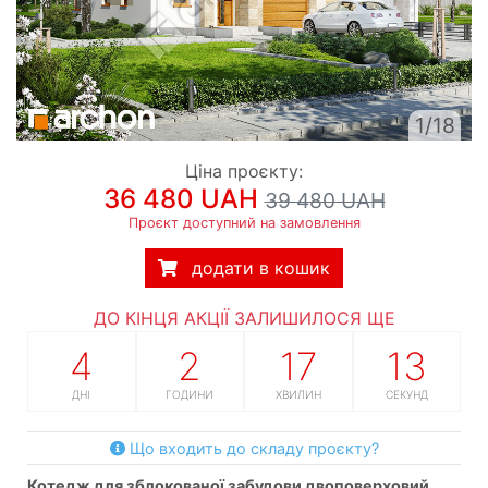
1/18
Ціна проєкту:
36 480 UAH
39 480 UAH
Проєкт доступний на замовлення
додати в кошик
ДО КІНЦЯ АКЦІЇ ЗАЛИШИЛОСЯ ЩЕ
4
2
17
12
ДНІ
ГОДИНИ
ХВИЛИН
СЕКУНД
Що входить до складу проєкту?
котедж для зблокованої забудови двоповерховий