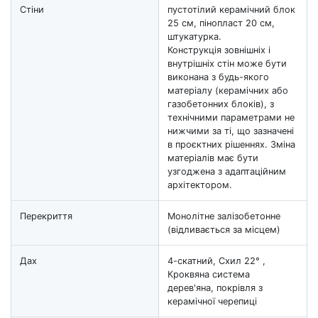
Стіни
пустотілий керамічний блок
25 см, пінопласт 20 см,
штукатурка.
Конструкція зовнішніх і
внутрішніх стін може бути
виконана з будь-якого
матеріалу (керамічних або
газобетонних блоків), з
технічними параметрами не
нижчими за ті, що зазначені
в проєктних рішеннях. Зміна
матеріалів має бути
узгоджена з адаптаційним
архітектором.
Перекриття
Монолітне залізобетонне
(відливається за місцем)
Дах
4-скатний, Схил 22° ,
Кроквяна система
дерев'яна, покрівля з
керамічної черепиці