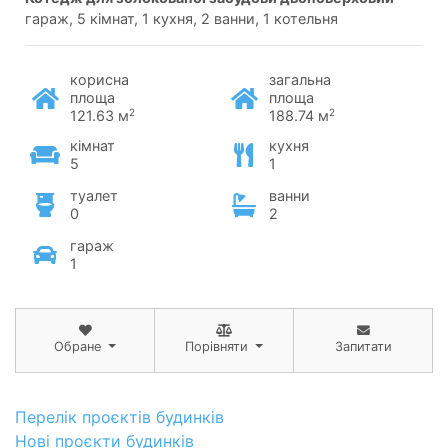
гараж, 5 кімнат, 1 кухня, 2 ванни, 1 котельня
корисна
загальна
площа
площа
2
2
121.63 м
188.74 м
кімнат
кухня
5
1
туалет
ванни
0
2
гараж
1
Обране
Порівняти
Запитати
Перелік проєктів будинків
Нові проєкти будинків