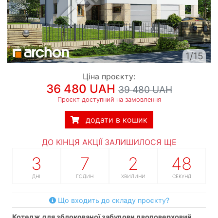
1/15
Ціна проєкту:
36 480 UAH
39 480 UAH
Проєкт доступний на замовлення
додати в кошик
ДО КІНЦЯ АКЦІЇ ЗАЛИШИЛОСЯ ЩЕ
3
7
2
47
ДНІ
ГОДИН
ХВИЛИНИ
СЕКУНД
Що входить до складу проєкту?
котедж для зблокованої забудови двоповерховий