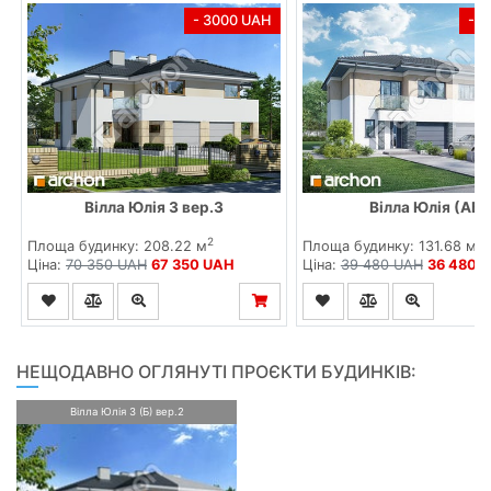
- 3000 UAH
- 
Вілла Юлія 3 вер.3
Вілла Юлія (АБ)
2
2
Площа будинку: 208.22 м
Площа будинку: 131.68 м
Ціна:
70 350 UAH
67 350 UAH
Ціна:
39 480 UAH
36 480 
НЕЩОДАВНО ОГЛЯНУТІ ПРОЄКТИ БУДИНКІВ:
Вілла Юлія 3 (Б) вер.2