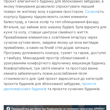
Проєкт елегантного будинку для зблокованої забудови, в
якому планування дозволило спроєктувати перший
поверх як житлову зону з єдиним простором.
Сучасні
сть
корпусу будинку підкреслюють скляні елементи
балюстрад, а також колір та тип облицювання фасаду.
Вітальня, що займає всю ширину будівлі, була відкрита для
кухні та холу, ставши центром сімейного життя.
Привабливим елементом є освітлення інтер'єру через
сучасне кутове вікно, завдяки якому ця зона виглядає
привабливо, а камін на бічній стіні додає затишку.
Програму доповнюють комора, туалет та гараж, доступні
з тамбуру. Мансардний простір облаштований з
урахуванням комфортного відпочинку мешканців будинку.
Комфортабельні, три світлі кімнати та простора ванна
кімната забезпечують повне розслаблення після
стомлюючого дня. Цей проєкт відноситься до категорій:
проєкти будинків для зблокованої забудови,
проєкти
двоповерхових будинків
та проєкти сучасних будинків.