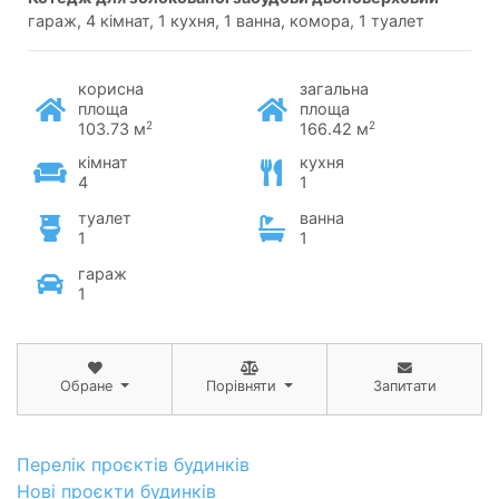
гараж, 4 кімнат, 1 кухня, 1 ванна, комора, 1 туалет
корисна
загальна
площа
площа
2
2
103.73 м
166.42 м
кімнат
кухня
4
1
туалет
ванна
1
1
гараж
1
Обране
Порівняти
Запитати
Перелік проєктів будинків
Нові проєкти будинків