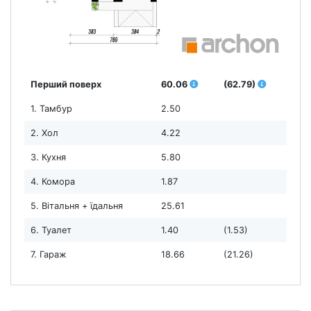
Перший поверх
60.06
(62.79)
1. Тамбур
2.50
2. Хол
4.22
3. Кухня
5.80
4. Комора
1.87
5. Вітальня + їдальня
25.61
6. Туалет
1.40
(1.53)
7. Гараж
18.66
(21.26)