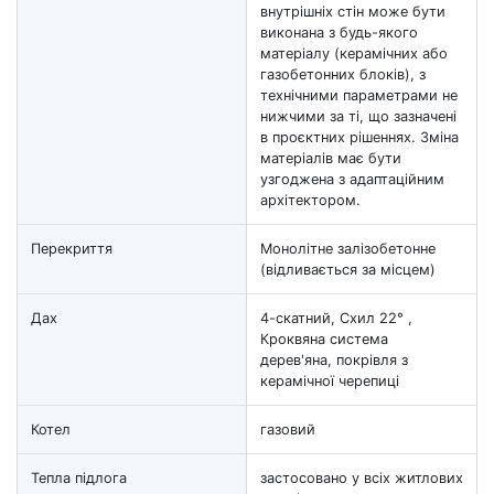
внутрішніх стін може бути
виконана з будь-якого
матеріалу (керамічних або
газобетонних блоків), з
технічними параметрами не
нижчими за ті, що зазначені
в проєктних рішеннях. Зміна
матеріалів має бути
узгоджена з адаптаційним
архітектором.
Перекриття
Монолітне залізобетонне
(відливається за місцем)
Дах
4-скатний, Схил 22° ,
Кроквяна система
дерев'яна, покрівля з
керамічної черепиці
Котел
газовий
Тепла підлога
застосовано у всіх житлових