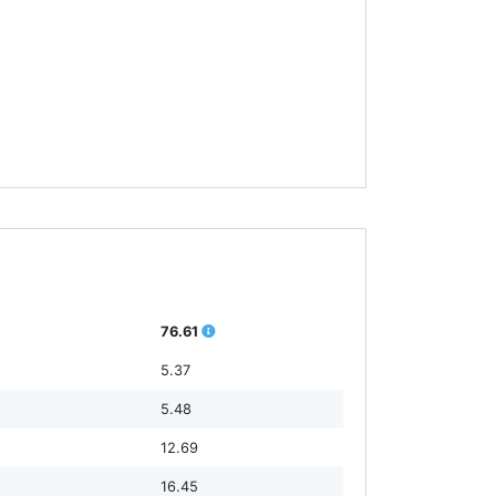
76.61
5.37
5.48
12.69
16.45