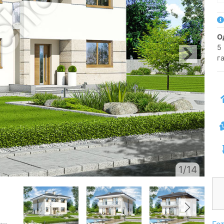
5 
г
1/14
Го