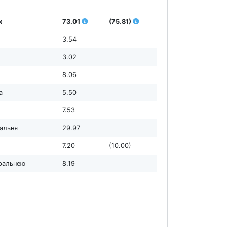
х
73.01
(75.81)
3.54
3.02
8.06
а
5.50
7.53
дальня
29.97
7.20
(10.00)
пральнею
8.19