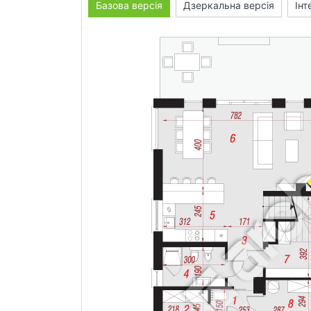
Базова версія
Дзеркальна версія
Інт