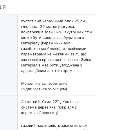
ЦІЯ
пустотілий керамічний блок 25 см,
пінопласт 20 см, штукатурка.
Конструкція зовнішніх і внутрішніх стін
може бути виконана з будь-якого
матеріалу (керамічних або
газобетонних блоків), з технічними
параметрами не нижчими за ті, що
зазначені в проєктних рішеннях. Зміна
матеріалів має бути узгоджена з
адаптаційним архітектором.
Монолітне залізобетонне
(відливається за місцем)
4-скатний, Схил 22° , Кроквяна
система дерев'яна, покрівля з
керамічної черепиці
газовий, можливість заміни котлом