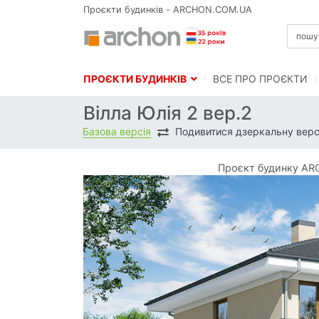
Проєкти будинків - ARCHON.COM.UA
ПРОЄКТИ БУДИНКІВ
BСЕ ПРО ПРОЄКТИ
Вілла Юлія 2 вер.2
Базова версія
Подивитися дзеркальну верс
Проєкт будинку ARC