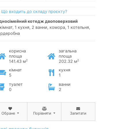
Що входить до складу проєкту?
односімейний котедж двоповерховий
кімнат, 1 кухня, 2 ванни, комора, 1 котельня,
ардеробна
корисна
загальна
площа
площа
2
2
141.43 м
202.32 м
кімнат
кухня
5
1
туалет
ванни
0
2
Обране
Порівняти
Запитати
тові проєкти будинків