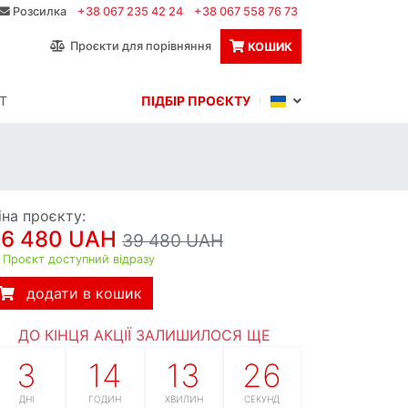
Розсилка
+38 067 235 42 24
+38 067 558 76 73
Проєкти для порівняння
КОШИК
Т
ПІДБІР ПРОЄКТУ
іна проєкту:
36 480 UAH
39 480 UAH
Проєкт доступний відразу
додати в кошик
ДО КІНЦЯ АКЦІЇ ЗАЛИШИЛОСЯ ЩЕ
3
14
13
25
ДНІ
ГОДИН
ХВИЛИН
СЕКУНД