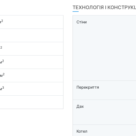
ТЕХНОЛОГІЯ І КОНСТРУК
2
м
Стіни
2
м
2
м
2
 м
Перекриття
3
м
Дах
Котел