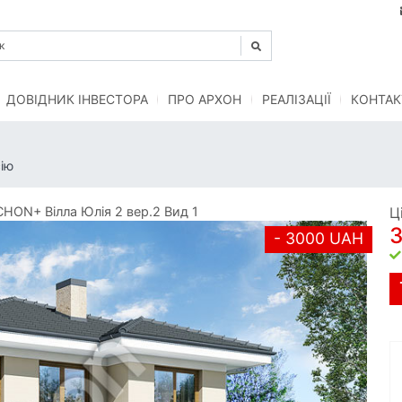
ДОВІДНИК ІНВЕСТОРА
ПРО АРХОН
РЕАЛІЗАЦІЇ
КОНТАК
ію
HON+ Вілла Юлія 2 вер.2 Вид 1
Ц
- 3000 UAH