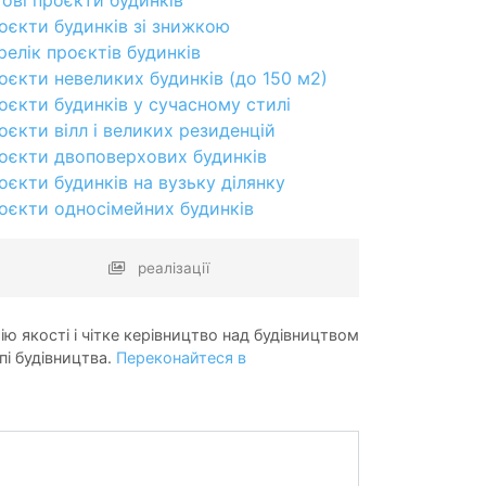
оєкти будинків зі знижкою
релік проєктів будинків
оєкти невеликих будинків (до 150 м2)
оєкти будинків у сучасному стилі
оєкти вілл і великих резиденцій
оєкти двоповерхових будинків
оєкти будинків на вузьку ділянку
оєкти односімейних будинків
реалізації
ію якості і чітке керівництво над будівництвом
пі будівництва.
Переконайтеся в