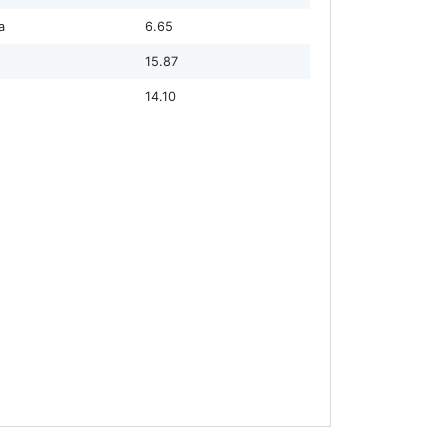
а
6.65
15.87
14.10