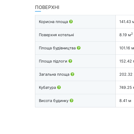
ПОВЕРХНІ
Корисна площа
141.43 
2
Поверхня котельні
8.19 м
Площа будівництва
101.16 
Площа підлоги
152.42 
Загальна площа
202.32
Кубатура
749.25 
Висота будинку
8.41 м