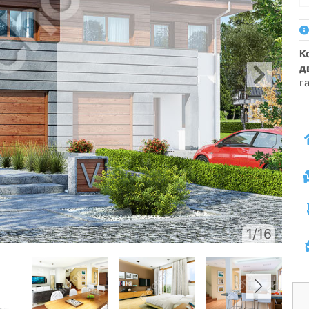
котедж для зблокованої забудови
д
га
1/16