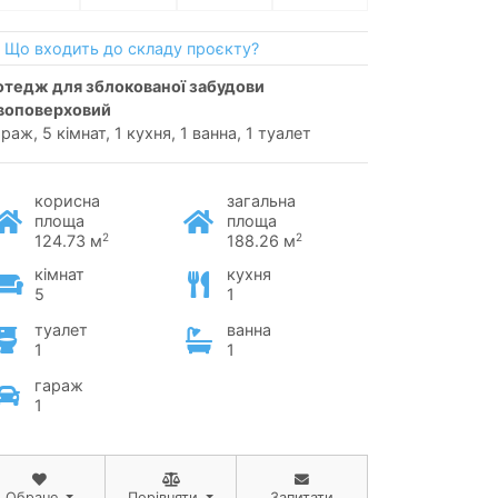
Що входить до складу проєкту?
воповерховий
раж, 5 кімнат, 1 кухня, 1 ванна, 1 туалет
корисна
загальна
площа
площа
2
2
124.73 м
188.26 м
кімнат
кухня
5
1
туалет
ванна
1
1
гараж
1
Обране
Порівняти
Запитати