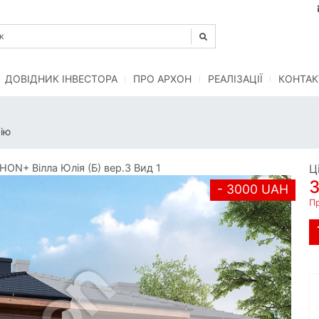
ДОВІДНИК ІНВЕСТОРА
ПРО АРХОН
РЕАЛІЗАЦІЇ
КОНТАК
ію
ON+ Вілла Юлія (Б) вер.3 Вид 1
Ц
- 3000 UAH
П