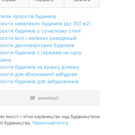
релік проєктів будинків
оєкти невеликих будинків (до 150 м2)
оєкти будинків у сучасному стилі
оєкти вілл і великих резиденцій
оєкти двоповерхових будинків
оєкти будинків з гаражем на одну
шину
оєкти будинків на вузьку ділянку
оєкти для зблокованої забудови
оєкти будинків для забудовників
реалізації
ію якості і чітке керівництво над будівництвом
пі будівництва.
Переконайтеся в