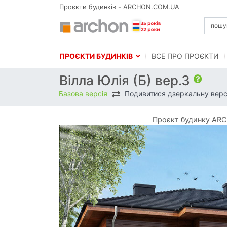
Проєкти будинків - ARCHON.COM.UA
ПРОЄКТИ БУДИНКІВ
BСЕ ПРО ПРОЄКТИ
Вілла Юлія (Б) вер.3
Базова версія
Подивитися дзеркальну верс
Проєкт будинку ARCH