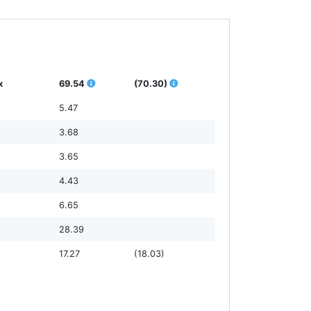
х
69.54
(70.30)
5.47
3.68
3.65
4.43
6.65
28.39
17.27
(18.03)