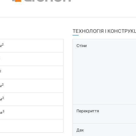
ТЕХНОЛОГІЯ І КОНСТРУК
2
м
Стіни
2
2
2
м
2
м
Перекриття
3
 м
Дах