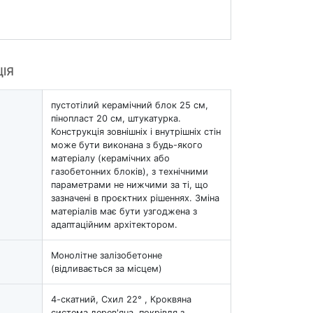
ЦІЯ
пустотілий керамічний блок 25 см,
пінопласт 20 см, штукатурка.
Конструкція зовнішніх і внутрішніх стін
може бути виконана з будь-якого
матеріалу (керамічних або
газобетонних блоків), з технічними
параметрами не нижчими за ті, що
зазначені в проєктних рішеннях. Зміна
матеріалів має бути узгоджена з
адаптаційним архітектором.
Монолітне залізобетонне
(відливається за місцем)
4-скатний, Схил 22° , Кроквяна
система дерев'яна, покрівля з