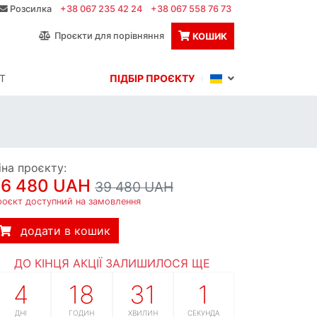
Розсилка
+38 067 235 42 24
+38 067 558 76 73
Проєкти для порівняння
КОШИК
Т
ПІДБІР ПРОЄКТУ
іна проєкту:
36 480 UAH
39 480 UAH
роєкт доступний на замовлення
додати в кошик
ДО КІНЦЯ АКЦІЇ ЗАЛИШИЛОСЯ ЩЕ
4
18
31
0
ДНІ
ГОДИН
ХВИЛИН
СЕКУНД