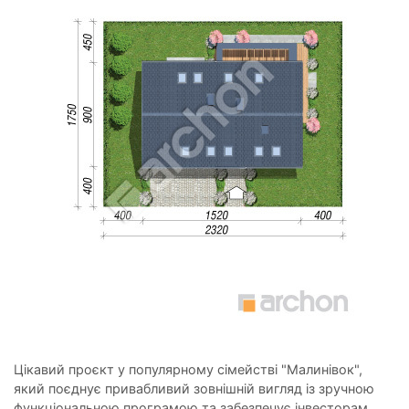
Цікавий проєкт у популярному сімействі "Малинівок",
який поєднує привабливий зовнішній вигляд із зручною
функціональною програмою та забезпечує інвесторам