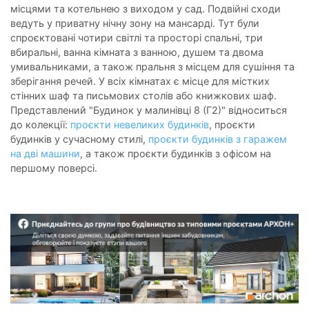
місцями та котельнею з виходом у сад. Подвійні сходи
ведуть у приватну нічну зону на мансарді. Тут були
спроєктовані чотири світлі та просторі спальні, три
вбиральні, ванна кімната з ванною, душем та двома
умивальниками, а також пральня з місцем для сушіння та
зберігання речей. У всіх кімнатах є місце для містких
стінних шаф та письмових столів або книжкових шаф.
Представлений "Будинок у малинівці 8 (Г2)" відноситься
до колекції:
проєкти невеликих будинків
, проєкти
будинків у сучасному стилі,
проєкти будинків з гаражем
на дві машини
, а також проєкти будинків з офісом на
першому поверсі.