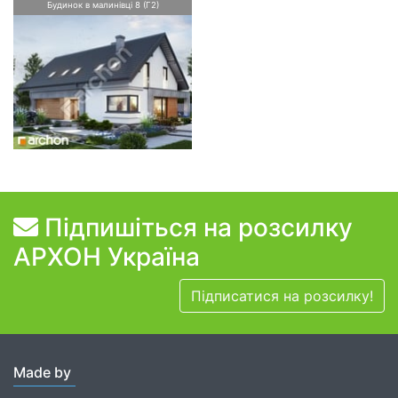
Будинок в малинівці 8 (Г2)
Підпишіться на розсилку
АРХОН Україна
Підписатися на розсилку!
Made by