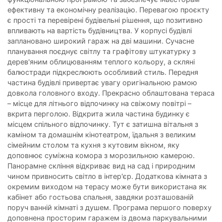
ефективну та економічну реалізацію. Перевагою проєкту
є прості та перевірені будівельні рішення, що позитивно
впливають на вартість будівництва. У корпусі будівлі
заплановано широкий гараж на дві машини. Сучасне
планування поєднує світлу та графітову штукатурку з
дерев'яним облицюванням теплого кольору, а скляні
балюстради підкреслюють особливий стиль. Передня
частина будівлі привертає увагу оригінальною рамою
довкола головного входу. Прекрасно облаштована тераса
– місце для літнього відпочинку на свіжому повітрі –
вкрита перголою. Відкрита жила частина будинку є
місцем спільного відпочинку. Тут є затишна вітальня з
каміном та домашнім кінотеатром, їдальня з великим
сімейним столом та кухня з кутовим вікном, яку
доповнює суміжна комора з морозильною камерою.
Панорамне скління відкриває вид на сад і природним
чином привносить світло в інтер'єр. Додаткова кімната з
окремим виходом на терасу може бути використана як
кабінет або гостьова спальня, завдяки розташованій
поруч ванній кімнаті з душем. Програма першого поверху
доповнена просторим гаражем із двома паркувальними