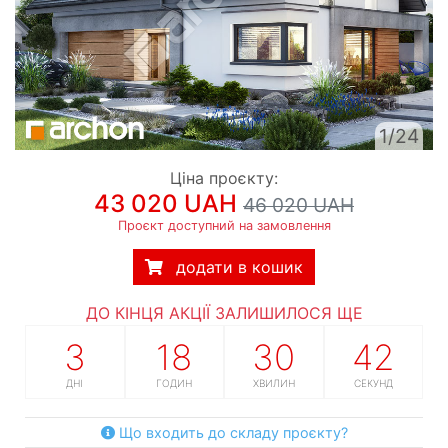
1/24
Ціна проєкту:
43 020 UAH
46 020 UAH
Проєкт доступний на замовлення
додати в кошик
ДО КІНЦЯ АКЦІЇ ЗАЛИШИЛОСЯ ЩЕ
3
18
30
41
ДНІ
ГОДИН
ХВИЛИН
СЕКУНД
Що входить до складу проєкту?