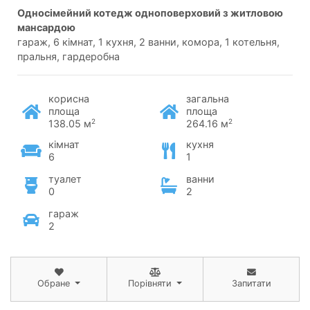
односімейний котедж одноповерховий з житловою
мансардою
гараж, 6 кімнат, 1 кухня, 2 ванни, комора, 1 котельня,
пральня, гардеробна
корисна
загальна
площа
площа
2
2
138.05 м
264.16 м
кімнат
кухня
6
1
туалет
ванни
0
2
гараж
2
Обране
Порівняти
Запитати