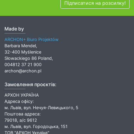
Підписатися на розсилку!
Made by
ARCHON+ Biuro Projektów
Barbara Mendel,
32-400 Myślenice
Słowackiego 86 Poland,
004812 37 21 900
archon@archon.pl
Замовлення проєктів:
АРХОН УКРАЇНА
Адреса офісу:
м. Львів, вул. Нечуя-Левицького, 5
Поштова адреса:
79018, а/с 9612
м. Львів, вул. Городоцька, 151
ТОВ "АРХОН Україна"