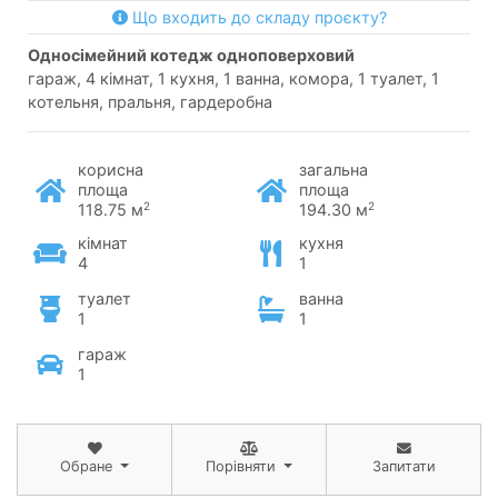
Що входить до складу проєкту?
односімейний котедж одноповерховий
гараж, 4 кімнат, 1 кухня, 1 ванна, комора, 1 туалет, 1
котельня, пральня, гардеробна
корисна
загальна
площа
площа
2
2
118.75 м
194.30 м
кімнат
кухня
4
1
туалет
ванна
1
1
гараж
1
Обране
Порівняти
Запитати