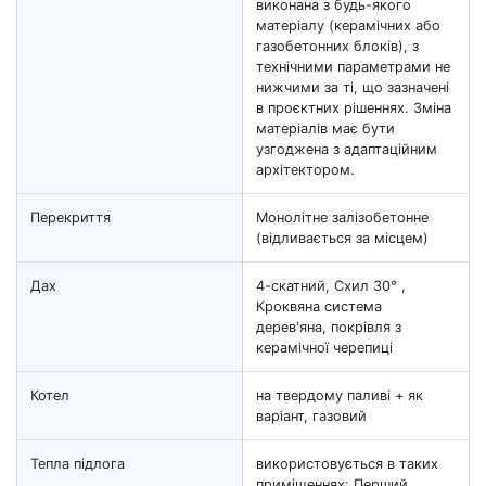
виконана з будь-якого
матеріалу (керамічних або
газобетонних блоків), з
технічними параметрами не
нижчими за ті, що зазначені
в проєктних рішеннях. Зміна
матеріалів має бути
узгоджена з адаптаційним
архітектором.
Перекриття
Монолітне залізобетонне
(відливається за місцем)
Дах
4-скатний, Схил 30° ,
Кроквяна система
дерев'яна, покрівля з
керамічної черепиці
Котел
на твердому паливі + як
варіант, газовий
Тепла підлога
використовується в таких
приміщеннях: Перший