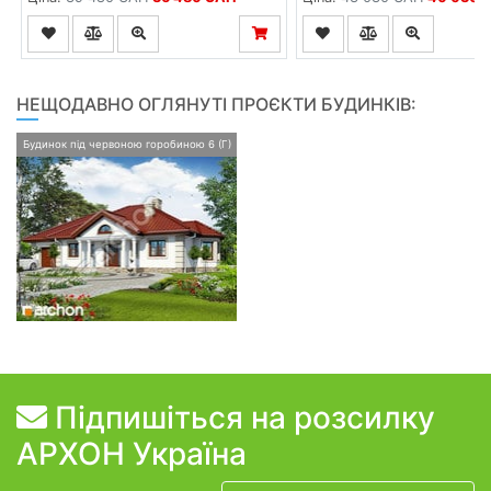
НЕЩОДАВНО ОГЛЯНУТІ ПРОЄКТИ БУДИНКІВ:
Будинок під червоною горобиною 6 (Г)
Підпишіться на розсилку
АРХОН Україна