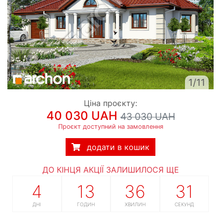
1/11
Ціна проєкту:
40 030 UAH
43 030 UAH
Проєкт доступний на замовлення
додати в кошик
ДО КІНЦЯ АКЦІЇ ЗАЛИШИЛОСЯ ЩЕ
4
13
36
30
ДНІ
ГОДИН
ХВИЛИН
СЕКУНД