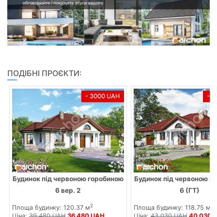
ПОДІБНІ ПРОЄКТИ:
- 3000 UAH
- 
Будинок під червоною горобиною
Будинок під червоною г
6 вер. 2
6 (ГТ)
2
2
Площа будинку: 120.37 м
Площа будинку: 118.75 м
Ціна:
39 480 UAH
36 480 UAH
Ціна:
43 030 UAH
40 030 