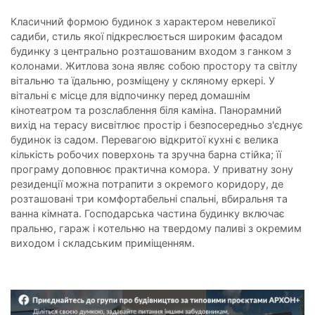
Класичний формою будинок з характером невеликої
садиби, стиль якої підкреслюється широким фасадом
будинку з центрально розташованим входом з ганком з
колонами. Житлова зона являє собою простору та світлу
вітальню та їдальню, розміщену у скляному еркері. У
вітальні є місце для відпочинку перед домашнім
кінотеатром та розслаблення біля каміна. Панорамний
вихід на терасу висвітлює простір і безпосередньо з'єднує
будинок із садом. Перевагою відкритої кухні є велика
кількість робочих поверхонь та зручна барна стійка; її
програму доповнює практична комора. У приватну зону
резиденції можна потрапити з окремого коридору, де
розташовані три комфортабельні спальні, вбиральня та
ванна кімната. Господарська частина будинку включає
пральню, гараж і котельню на твердому паливі з окремим
виходом і складським приміщенням.