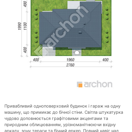
Привабливий одноповерховий будинок і гараж на одну
машину, що примикає до бічної стіни. Світла штукатурка
чудово доповнюється графітовими акцентами та
природним облицюванням, урізноманітнюючи вхідну
аркаду, зону тераси та бічний еркер. Повний навіс над