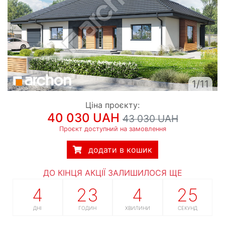
1/11
Ціна проєкту:
40 030 UAH
43 030 UAH
Проєкт доступний на замовлення
додати в кошик
ДО КІНЦЯ АКЦІЇ ЗАЛИШИЛОСЯ ЩЕ
4
23
4
24
ДНІ
ГОДИН
ХВИЛИНИ
СЕКУНД