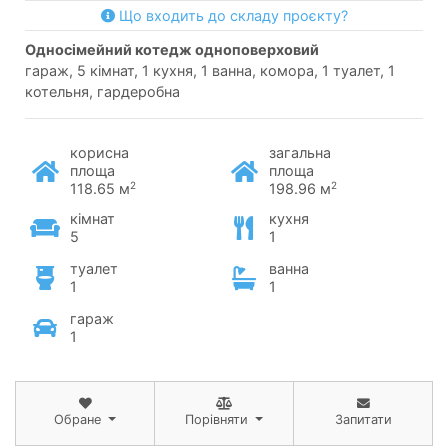
Що входить до складу проєкту?
односімейний котедж одноповерховий
гараж, 5 кімнат, 1 кухня, 1 ванна, комора, 1 туалет, 1
котельня, гардеробна
корисна
загальна
площа
площа
2
2
118.65 м
198.96 м
кімнат
кухня
5
1
туалет
ванна
1
1
гараж
1
Обране
Порівняти
Запитати