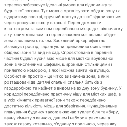
терасою забезпечує ідеальні умови для відпочинку за
будь-якої погоди. Тут можна організувати обідню зону на
відкритому повітрі, зручний доступ до якої відкривається
через розсувне скло у вітальні. Перед домашнім
кінотеатром та каміном передбачено місце для відпочинку
з кутовим диваном, а поряд знаходиться велика обідня
зона з великим столом. Засклений еркер ефектно
збільшує простір, гарантуючи привабливе освітлення
обідньої зони та вид на сад. Спроєктована в передній
частині будівлі кухня має місце для місткої вбудованої
зони з численними шафами, широкими стільницями і
прилеглою коморою, з якої можна вийти на вулицю.
Особистий простір - це чітко визначена зона, в якій
розташовані дві дитячі спальні, спальня батьків з
гардеробною та кабінет з видом на вхідну зону будинку. У
коридорі передбачено практичну нішу для містких шаф, а
в усіх кімнатах приватної зони також передбачено
достатню кількість місць для зберігання. Функціональне
планування будинку також включає туалет біля тамбуру,
ванну кімнату з ванною, душем і набором раковин, а
також газову котельню, з'єднану з пральною, через яку