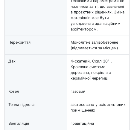
технічними параметрами не
нижчими за ті, що зазначені
в проєктних рішеннях. Зміна
матеріалів має бути
узгоджена з адаптаційним
архітектором.
Перекриття
Монолітне залізобетонне
(відливається за місцем)
Дах
4-скатний, Схил 30° ,
Кроквяна система
дерев'яна, покрівля з
керамічної черепиці
Котел
газовий
Тепла підлога
застосовано у всіх житлових
приміщеннях
Вентиляція
гравітаційна