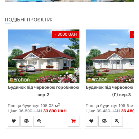
ПОДІБНІ ПРОЄКТИ:
- 3000 UAH
- 
Будинок під червоною горобиною
Будинок під червоною г
вер.2
(Г) вер.3
2
2
Площа будинку: 105.03 м
Площа будинку: 105.5 м
Ціна:
36 890 UAH
33 890 UAH
Ціна:
39 480 UAH
36 480 