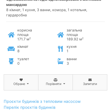
мансардою
8 кімнат, 1 кухня, 3 ванни, комора, 1 котельня,
гардеробна
корисна
загальна
площа
площа
2
2
171.7 м
189.92 м
кімнат
кухня
8
1
туалет
ванни
0
3
Обране
Порівняти
Запитати
Проєкти будинків з тепловим насосом
Перелік проєктів будинків