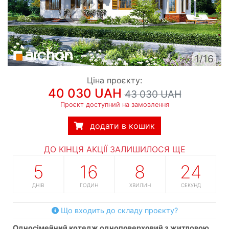
1/16
Ціна проєкту:
40 030 UAH
43 030 UAH
Проєкт доступний на замовлення
додати в кошик
ДО КІНЦЯ АКЦІЇ ЗАЛИШИЛОСЯ ЩЕ
5
16
8
23
ДНІВ
ГОДИН
ХВИЛИН
СЕКУНД
Що входить до складу проєкту?
односімейний котедж одноповерховий з житловою