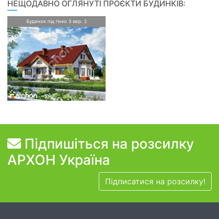
НЕЩОДАВНО ОГЛЯНУТІ ПРОЄКТИ БУДИНКІВ:
Будинок під гінко 3 вер. 2
Підпишіться на розсилку
АРХОН Україна
Підписатися на розсилку!