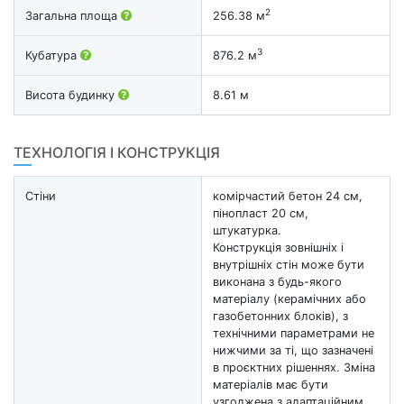
2
Загальна площа
256.38 м
3
Кубатура
876.2 м
Висота будинку
8.61 м
ТЕХНОЛОГІЯ І КОНСТРУКЦІЯ
Стіни
комірчастий бетон 24 см,
пінопласт 20 см,
штукатурка.
Конструкція зовнішніх і
внутрішніх стін може бути
виконана з будь-якого
матеріалу (керамічних або
газобетонних блоків), з
технічними параметрами не
нижчими за ті, що зазначені
в проєктних рішеннях. Зміна
матеріалів має бути
узгоджена з адаптаційним