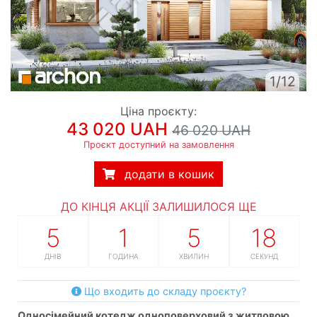
1/12
Ціна проєкту:
43 020 UAH
46 020 UAH
Проєкт доступний на замовлення
додати в кошик
ДО КІНЦЯ АКЦІЇ ЗАЛИШИЛОСЯ ЩЕ
5
1
5
17
ДНІВ
ГОДИНА
ХВИЛИН
СЕКУНД
Що входить до складу проєкту?
односімейний котедж одноповерховий з житловою