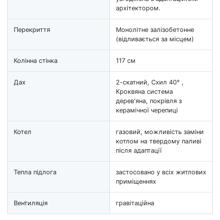
архітектором.
Перекриття
Монолітне залізобетонне
(відливається за місцем)
Колінна стінка
117 см
Дах
2-скатний, Схил 40° ,
Кроквяна система
дерев'яна, покрівля з
керамічної черепиці
Котел
газовий, можливість заміни
котлом на твердому паливі
після адаптації
Тепла підлога
застосовано у всіх житлових
приміщеннях
Вентиляція
гравітаційна