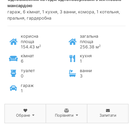
мансардою
гараж, 6 кімнат, 1 кухня, 3 ванни, комора, 1 котельня,
пральня, гардеробна
корисна
загальна
площа
площа
2
2
154.43 м
256.38 м
кімнат
кухня
6
1
туалет
ванни
0
3
гараж
1
Обране
Порівняти
Запитати