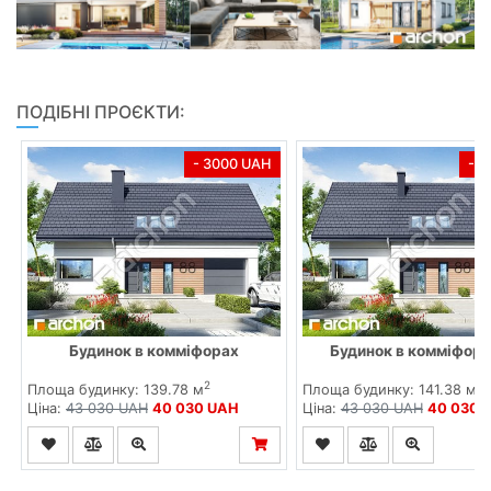
ПОДІБНІ ПРОЄКТИ:
- 3000 UAH
- 
Будинок в комміфорах
Будинок в комміфора
2
2
Площа будинку: 139.78 м
Площа будинку: 141.38 м
Ціна:
43 030 UAH
40 030 UAH
Ціна:
43 030 UAH
40 030 