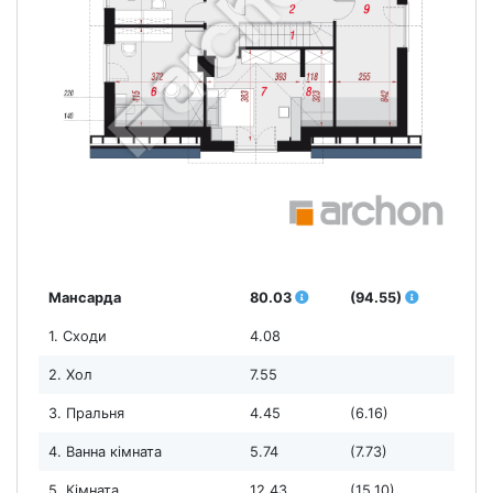
Мансарда
80.03
(94.55)
1. Сходи
4.08
2. Хол
7.55
3. Пральня
4.45
(6.16)
4. Ванна кімната
5.74
(7.73)
5. Кімната
12.43
(15.10)