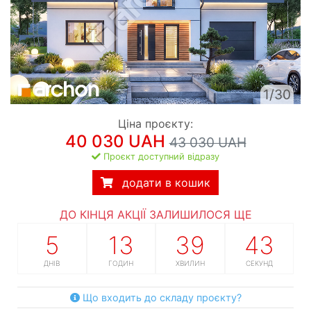
1/30
Ціна проєкту:
40 030 UAH
43 030 UAH
Проєкт доступний відразу
додати в кошик
ДО КІНЦЯ АКЦІЇ ЗАЛИШИЛОСЯ ЩЕ
5
13
39
42
ДНІВ
ГОДИН
ХВИЛИН
СЕКУНД
Що входить до складу проєкту?