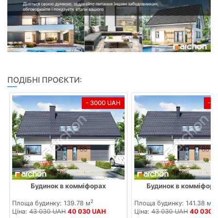
ПОДІБНІ ПРОЄКТИ:
- 3000 UAH
- 
Будинок в комміфорах
Будинок в комміфора
2
2
Площа будинку: 139.78 м
Площа будинку: 141.38 м
Ціна:
43 030 UAH
40 030 UAH
Ціна:
43 030 UAH
40 030 