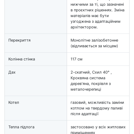
нижчими за ті, що зазначені
в проєктних рішеннях. Зміна
матеріалів має бути
узгоджена з адаптаційним
архітектором.
Перекриття
Монолітне залізобетонне
(відливається за місцем)
Колінна стінка
117 см
Дах
2-скатний, Схил 40° ,
Кроквяна система
дерев'яна, покрівля з
металочерепиці
Котел
газовий, можливість заміни
котлом на твердому паливі
після адаптації
Тепла підлога
застосовано у всіх житлових
приміщеннях