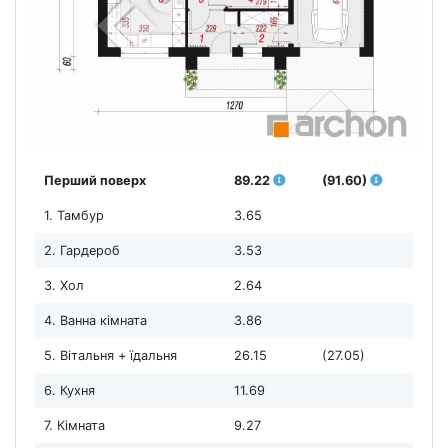
Перший поверх
89.22
(91.60)
1. Тамбур
3.65
2. Гардероб
3.53
3. Хол
2.64
4. Ванна кімната
3.86
5. Вітальня + їдальня
26.15
(27.05)
6. Кухня
11.69
7. Кімната
9.27