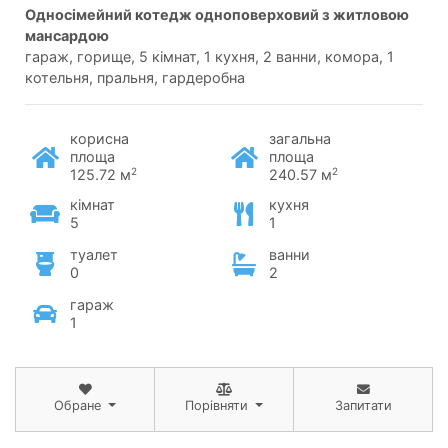
односімейний котедж одноповерховий з житловою
мансардою
гараж, горище, 5 кімнат, 1 кухня, 2 ванни, комора, 1
котельня, пральня, гардеробна
корисна
загальна
площа
площа
2
2
125.72 м
240.57 м
кімнат
кухня
5
1
туалет
ванни
0
2
гараж
1
Обране
Порівняти
Запитати