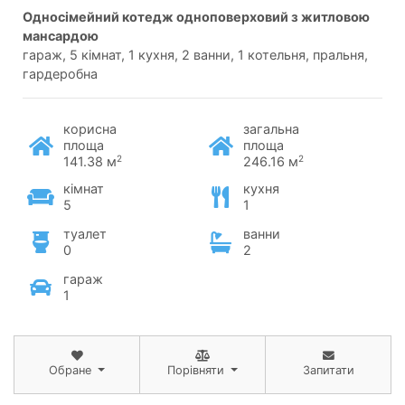
односімейний котедж одноповерховий з житловою
мансардою
гараж, 5 кімнат, 1 кухня, 2 ванни, 1 котельня, пральня,
гардеробна
корисна
загальна
площа
площа
2
2
141.38 м
246.16 м
кімнат
кухня
5
1
туалет
ванни
0
2
гараж
1
Обране
Порівняти
Запитати