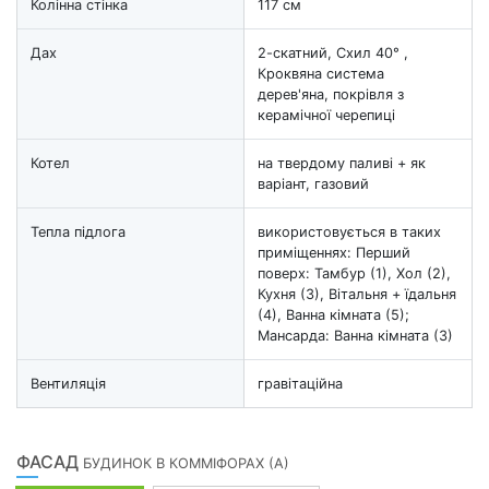
Колінна стінка
117 см
Дах
2-скатний, Схил 40° ,
Кроквяна система
дерев'яна, покрівля з
керамічної черепиці
Котел
на твердому паливі + як
варіант, газовий
Тепла підлога
використовується в таких
приміщеннях: Перший
поверх: Тамбур (1), Хол (2),
Кухня (3), Вітальня + їдальня
(4), Ванна кімната (5);
Мансарда: Ванна кімната (3)
Вентиляція
гравітаційна
ФАСАД
БУДИНОК В КОММІФОРАХ (А)