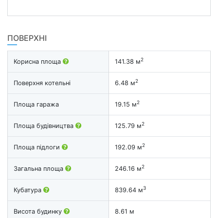
ПОВЕРХНІ
2
Корисна площа
141.38 м
2
Поверхня котельні
6.48 м
2
Площа гаража
19.15 м
2
Площа будівництва
125.79 м
2
Площа підлоги
192.09 м
2
Загальна площа
246.16 м
3
Кубатура
839.64 м
Висота будинку
8.61 м