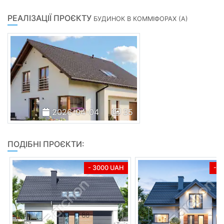
РЕАЛІЗАЦІЇ ПРОЄКТУ
БУДИНОК В КОММІФОРАХ (А)
2026-04-04
35
ПОДІБНІ ПРОЄКТИ:
- 3000 UAH
- 