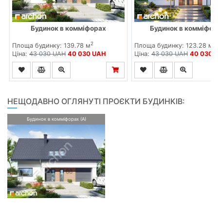
Будинок в комміфорах
Будинок в комміфор
2
2
Площа будинку: 139.78 м
Площа будинку: 123.28 м
Ціна:
43 030 UAH
40 030 UAH
Ціна:
43 030 UAH
40 030 
НЕЩОДАВНО ОГЛЯНУТІ ПРОЄКТИ БУДИНКІВ:
Будинок в комміфорах (А)