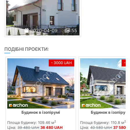
2020-04-09
55
ПОДІБНІ ПРОЄКТИ:
- 3000 UAH
- 
Будинок в ізопірумі
Будинок в ізопірумі
2
2
Площа будинку: 109.46 м
Площа будинку: 110.8 м
Ціна:
39 480 UAH
36 480 UAH
Ціна:
40 580 UAH
37 580 