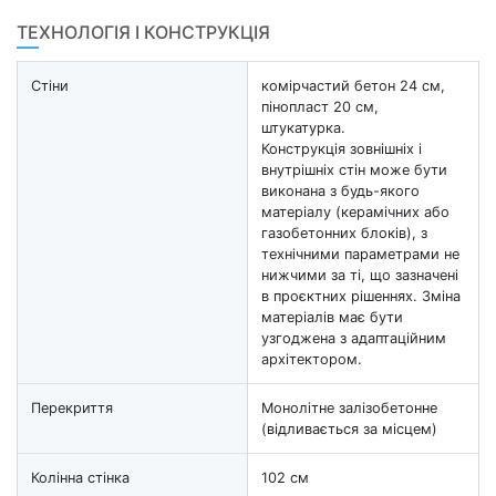
ТЕХНОЛОГІЯ І КОНСТРУКЦІЯ
Стіни
комірчастий бетон 24 см,
пінопласт 20 см,
штукатурка.
Конструкція зовнішніх і
внутрішніх стін може бути
виконана з будь-якого
матеріалу (керамічних або
газобетонних блоків), з
технічними параметрами не
нижчими за ті, що зазначені
в проєктних рішеннях. Зміна
матеріалів має бути
узгоджена з адаптаційним
архітектором.
Перекриття
Монолітне залізобетонне
(відливається за місцем)
Колінна стінка
102 см