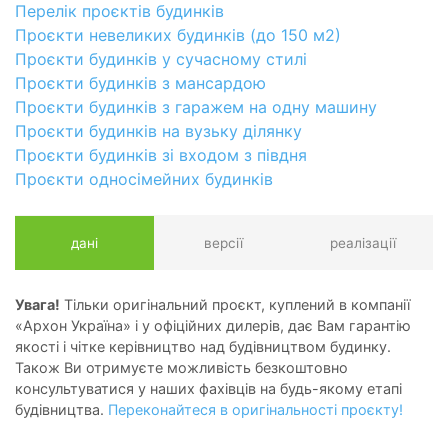
Перелік проєктів будинків
Проєкти невеликих будинків (до 150 м2)
Проєкти будинків у сучасному стилі
Проєкти будинків з мансардою
Проєкти будинків з гаражем на одну машину
Проєкти будинків на вузьку ділянку
Проєкти будинків зі входом з півдня
Проєкти односімейних будинків
дані
версії
реалізації
Увага!
Тільки оригінальний проєкт, куплений в компанії
«Архон Україна» і у офіційних дилерів, дає Вам гарантію
якості і чітке керівництво над будівництвом будинку.
Також Ви отримуєте можливість безкоштовно
консультуватися у наших фахівців на будь-якому етапі
будівництва.
Переконайтеся в оригінальності проєкту!