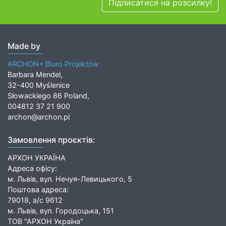
Підписатися на розсилку!
Made by
ARCHON+ Biuro Projektów
Barbara Mendel,
32-400 Myślenice
Słowackiego 86 Poland,
004812 37 21 900
archon@archon.pl
Замовлення проєктів:
АРХОН УКРАЇНА
Адреса офісу:
м. Львів, вул. Нечуя-Левицького, 5
Поштова адреса:
79018, а/с 9612
м. Львів, вул. Городоцька, 151
ТОВ "АРХОН Україна"