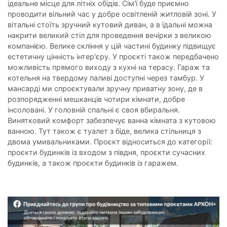
ідеальне місце для літніх обідів. Сім'ї буде приємно
проводити вільний час у добре освітленій житловій зоні. У
вітальні стоїть зручний кутовий диван, а в їдальні можна
накрити великий стіл для проведення вечірки з великою
компанією. Велике скління у цій частині будинку підвищує
естетичну цінність інтер'єру. У проєкті також передбачено
можливість прямого виходу з кухні на терасу. Гараж та
котельня на твердому паливі доступні через тамбур. У
мансарді ми спроєктували зручну приватну зону, де в
розпорядженні мешканців чотири кімнати, добре
інсоловані. У головній спальні є своя вбиральня.
Винятковий комфорт забезпечує ванна кімната з кутовою
ванною. Тут також є туалет з біде, велика стільниця з
двома умивальниками. Проєкт відноситься до категорії:
проєкти будинків із входом з півдня, проєкти сучасних
будинків, а також проєкти будинків із гаражем.