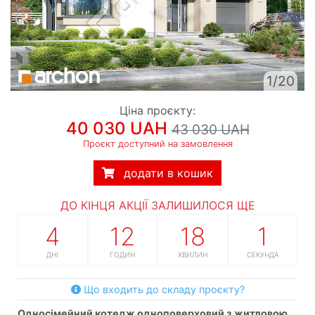
1/20
Ціна проєкту:
40 030 UAH
43 030 UAH
Проєкт доступний на замовлення
додати в кошик
ДО КІНЦЯ АКЦІЇ ЗАЛИШИЛОСЯ ЩЕ
4
12
18
0
ДНІ
ГОДИН
ХВИЛИН
СЕКУНД
Що входить до складу проєкту?
односімейний котедж одноповерховий з житловою