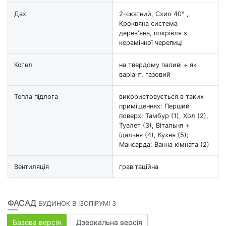
Дах
2-скатний, Схил 40° ,
Кроквяна система
дерев'яна, покрівля з
керамічної черепиці
Котел
на твердому паливі + як
варіант, газовий
Тепла підлога
використовується в таких
приміщеннях: Перший
поверх: Тамбур (1), Хол (2),
Туалет (3), Вітальня +
їдальня (4), Кухня (5);
Мансарда: Ванна кімната (2)
Вентиляція
гравітаційна
ФАСАД
БУДИНОК В ІЗОПІРУМІ 3
Базова версія
Дзеркальна версія