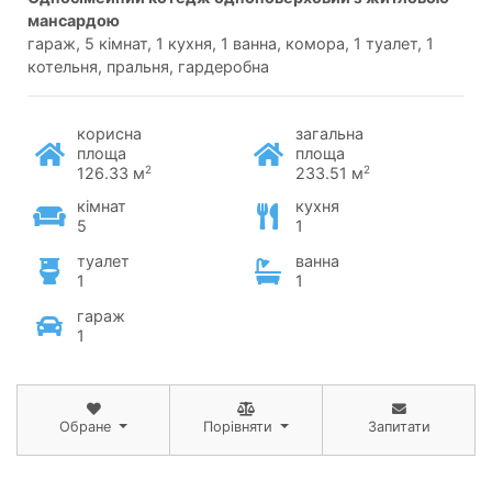
мансардою
гараж, 5 кімнат, 1 кухня, 1 ванна, комора, 1 туалет, 1
котельня, пральня, гардеробна
корисна
загальна
площа
площа
2
2
126.33 м
233.51 м
кімнат
кухня
5
1
туалет
ванна
1
1
гараж
1
Обране
Порівняти
Запитати