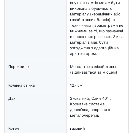
внутрішніх стін може бути
виконана з будь-якого
матеріалу (керамічних або
газобетонних блоків), з
технічними параметрами не
нижчими за ті, що зазначені
в проєктних рішеннях. Зміна
матеріалів має бути
узгоджена з адаптаційним
архітектором.
Перекриття
Монолітне залізобетонне
(відливається за місцем)
Колінна стінка
127 см
Дах
2-скатний, Схил 40° ,
Кроквяна система
дерев'яна, покрівля з
металочерепиці
Котел
газовий