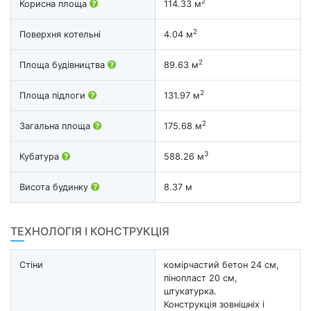
2
Корисна площа
114.33 м
2
Поверхня котельні
4.04 м
2
Площа будівництва
89.63 м
2
Площа підлоги
131.97 м
2
Загальна площа
175.68 м
3
Кубатура
588.26 м
Висота будинку
8.37 м
ТЕХНОЛОГІЯ І КОНСТРУКЦІЯ
Стіни
комірчастий бетон 24 см,
пінопласт 20 см,
штукатурка.
Конструкція зовнішніх і