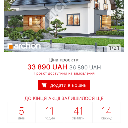
1/21
Ціна проєкту:
33 890 UAH
36 890 UAH
Проєкт доступний на замовлення
додати в кошик
ДО КІНЦЯ АКЦІЇ ЗАЛИШИЛОСЯ ЩЕ
5
11
41
13
ДНІВ
ГОДИН
ХВИЛИН
СЕКУНД