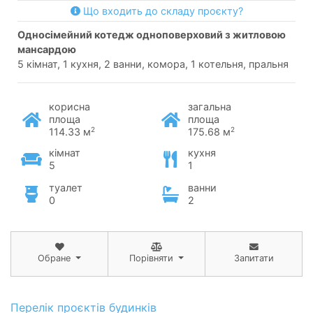
Що входить до складу проєкту?
односімейний котедж одноповерховий з житловою
мансардою
5 кімнат, 1 кухня, 2 ванни, комора, 1 котельня, пральня
корисна
загальна
площа
площа
2
2
114.33 м
175.68 м
кімнат
кухня
5
1
туалет
ванни
0
2
Обране
Порівняти
Запитати
Перелік проєктів будинків