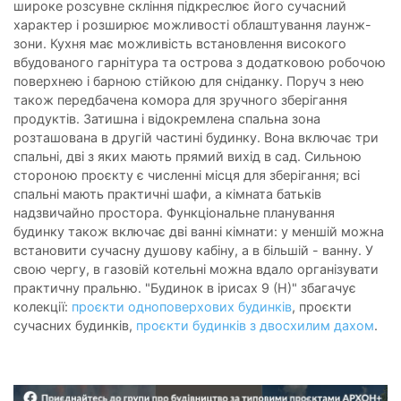
широке розсувне скління підкреслює його сучасний
характер і розширює можливості облаштування лаунж-
зони. Кухня має можливість встановлення високого
вбудованого гарнітура та острова з додатковою робочою
поверхнею і барною стійкою для сніданку. Поруч з нею
також передбачена комора для зручного зберігання
продуктів. Затишна і відокремлена спальна зона
розташована в другій частині будинку. Вона включає три
спальні, дві з яких мають прямий вихід в сад. Сильною
стороною проєкту є численні місця для зберігання; всі
спальні мають практичні шафи, а кімната батьків
надзвичайно простора. Функціональне планування
будинку також включає дві ванні кімнати: у меншій можна
встановити сучасну душову кабіну, а в більшій - ванну. У
свою чергу, в газовій котельні можна вдало організувати
практичну пральню. "Будинок в ірисах 9 (Н)" збагачує
колекції:
проєкти одноповерхових будинків
, проєкти
сучасних будинків,
проєкти будинків з двосхилим дахом
.