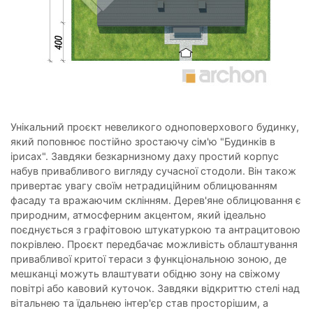
Унікальний проєкт невеликого одноповерхового будинку,
який поповнює постійно зростаючу сім'ю "Будинків в
ірисах". Завдяки безкарнизному даху простий корпус
набув привабливого вигляду сучасної стодоли. Він також
привертає увагу своїм нетрадиційним облицюванням
фасаду та вражаючим склінням. Дерев'яне облицювання є
природним, атмосферним акцентом, який ідеально
поєднується з графітовою штукатуркою та антрацитовою
покрівлею. Проєкт передбачає можливість облаштування
привабливої критої тераси з функціональною зоною, де
мешканці можуть влаштувати обідню зону на свіжому
повітрі або кавовий куточок. Завдяки відкриттю стелі над
вітальнею та їдальнею інтер'єр став просторішим, а