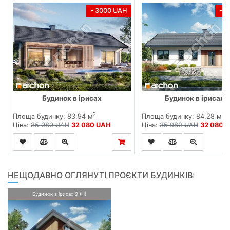
- 3000 UAH
- 
Будинок в ірисах
Будинок в ірисах (
2
2
Площа будинку: 83.94 м
Площа будинку: 84.28 м
Ціна:
35 080 UAH
32 080 UAH
Ціна:
35 080 UAH
32 080 
НЕЩОДАВНО ОГЛЯНУТІ ПРОЄКТИ БУДИНКІВ:
Будинок в ірисах 9 (Н)