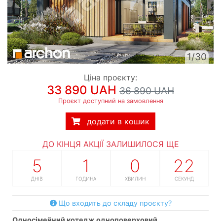
1/30
Ціна проєкту:
33 890 UAH
36 890 UAH
Проєкт доступний на замовлення
додати в кошик
ДО КІНЦЯ АКЦІЇ ЗАЛИШИЛОСЯ ЩЕ
5
1
0
21
ДНІВ
ГОДИНА
ХВИЛИН
СЕКУНД
Що входить до складу проєкту?
односімейний котедж одноповерховий