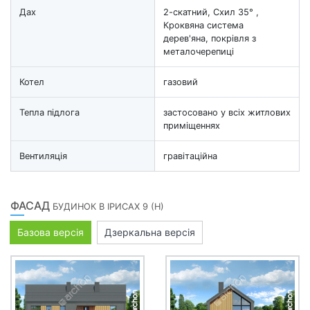
Дах
2-скатний, Схил 35° ,
Кроквяна система
дерев'яна, покрівля з
металочерепиці
Котел
газовий
Тепла підлога
застосовано у всіх житлових
приміщеннях
Вентиляція
гравітаційна
ФАСАД
БУДИНОК В ІРИСАХ 9 (Н)
Базова версія
Дзеркальна версія