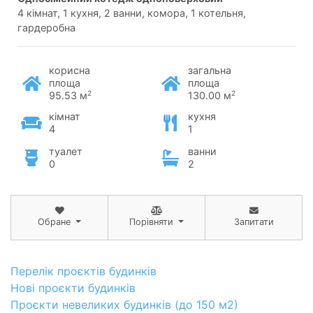
4 кімнат, 1 кухня, 2 ванни, комора, 1 котельня,
гардеробна
корисна
загальна
площа
площа
2
2
95.53 м
130.00 м
кімнат
кухня
4
1
туалет
ванни
0
2
Обране
Порівняти
Запитати
Перелік проєктів будинків
Нові проєкти будинків
Проєкти невеликих будинків (до 150 м2)