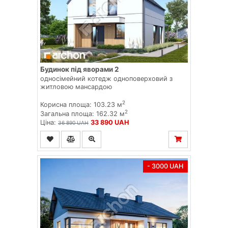
Будинок під яворами 2
односімейний котедж одноповерховий з
житловою мансардою
2
Корисна площа: 103.23 м
2
Загальна площа: 162.32 м
Ціна:
33 890 UAH
36 890 UAH
- 3000 UAH