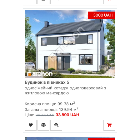
- 3000 UAH
Будинок в півниках 5
односімейний котедж одноповерховий з
житловою мансардою
2
Корисна площа: 99.38 м
2
Загальна площа: 139.94 м
Ціна:
33 890 UAH
36 890 UAH