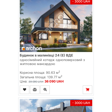
- 3000 UAH
Будинок в малинівці 24 (Е) ВДЕ
односімейний котедж одноповерховий з
житловою мансардою
2
Корисна площа: 90.63 м
2
Загальна площа: 139.77 м
Ціна:
36 090 UAH
39 090 UAH
- 3000 UAH