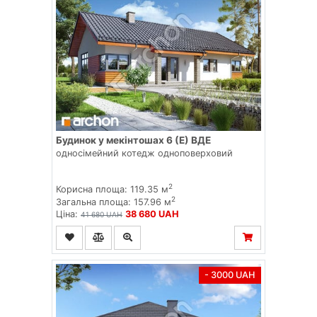
Будинок у мекінтошах 6 (Е) ВДЕ
односімейний котедж одноповерховий
2
Корисна площа: 119.35 м
2
Загальна площа: 157.96 м
Ціна:
38 680 UAH
41 680 UAH
- 3000 UAH