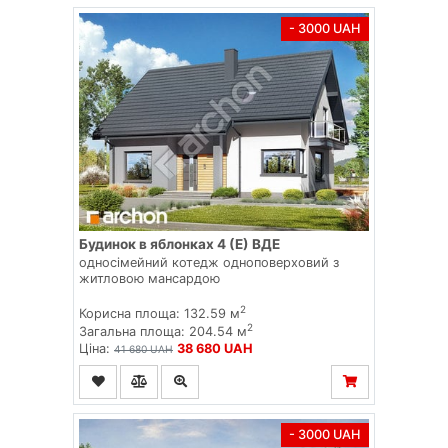
- 3000 UAH
Будинок в яблонках 4 (Е) ВДЕ
односімейний котедж одноповерховий з
житловою мансардою
2
Корисна площа: 132.59 м
2
Загальна площа: 204.54 м
Ціна:
38 680 UAH
41 680 UAH
- 3000 UAH