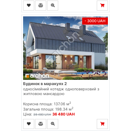
- 3000 UAH
Будинок в маракуях 2
односімейний котедж одноповерховий з
житловою мансардою
2
Корисна площа: 137.06 м
2
Загальна площа: 198.34 м
Ціна:
36 480 UAH
39 480 UAH