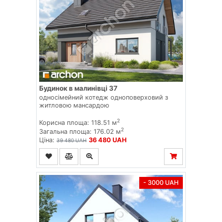
Будинок в малинівці 37
односімейний котедж одноповерховий з
житловою мансардою
2
Корисна площа: 118.51 м
2
Загальна площа: 176.02 м
Ціна:
36 480 UAH
39 480 UAH
- 3000 UAH