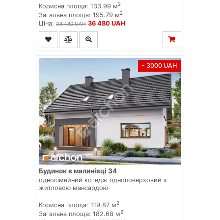
2
Корисна площа: 133.99 м
2
Загальна площа: 195.79 м
Ціна:
36 480 UAH
39 480 UAH
- 3000 UAH
Будинок в малинівці 34
односімейний котедж одноповерховий з
житловою мансардою
2
Корисна площа: 119.87 м
2
Загальна площа: 182.68 м