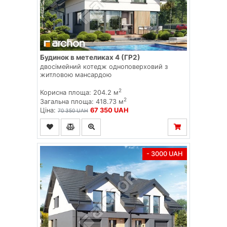
Будинок в метеликах 4 (ГР2)
двосімейний котедж одноповерховий з
житловою мансардою
2
Корисна площа: 204.2 м
2
Загальна площа: 418.73 м
Ціна:
67 350 UAH
70 350 UAH
- 3000 UAH