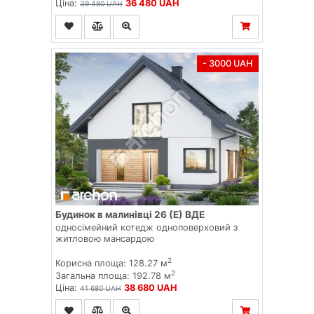
Ціна:
36 480 UAH
39 480 UAH
- 3000 UAH
Будинок в малинівці 26 (Е) ВДЕ
односімейний котедж одноповерховий з
житловою мансардою
2
Корисна площа: 128.27 м
2
Загальна площа: 192.78 м
Ціна:
38 680 UAH
41 680 UAH