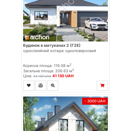
Будинок в матуканах 2 (Г2Е)
односімейний котедж одноповерховий
2
Корисна площа: 119.08 м
2
Загальна площа: 206.63 м
Ціна:
41 130 UAH
44 130 UAH
- 3000 UAH