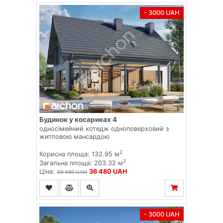
- 3000 UAH
Будинок у косариках 4
односімейний котедж одноповерховий з
житловою мансардою
2
Корисна площа: 132.95 м
2
Загальна площа: 203.32 м
Ціна:
36 480 UAH
39 480 UAH
- 3000 UAH