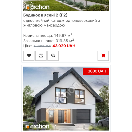
Будинок в ясені 2 (Г2)
односімейний котедж одноповерховий з
житловою мансардою
2
Корисна площа: 149.97 м
2
Загальна площа: 319.85 м
Ціна:
43 020 UAH
46 020 UAH
- 3000 UAH