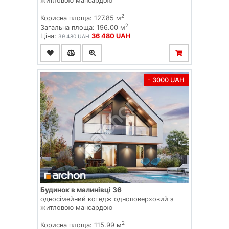
житловою мансардою
2
Корисна площа: 127.85 м
2
Загальна площа: 196.00 м
Ціна:
36 480 UAH
39 480 UAH
- 3000 UAH
Будинок в малинівці 36
односімейний котедж одноповерховий з
житловою мансардою
2
Корисна площа: 115.99 м