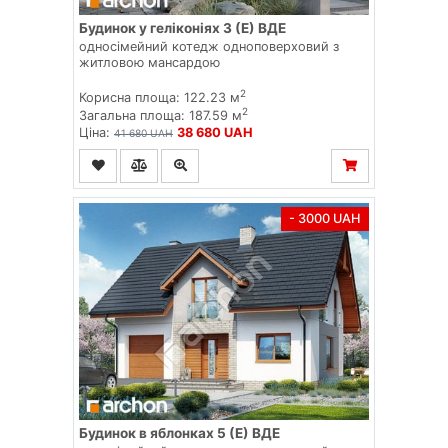
Будинок у геліконіях 3 (Е) ВДЕ
односімейний котедж одноповерховий з
житловою мансардою
2
Корисна площа: 122.23 м
2
Загальна площа: 187.59 м
Ціна:
38 680 UAH
41 680 UAH
- 3000 UAH
Будинок в яблонках 5 (E) ВДЕ