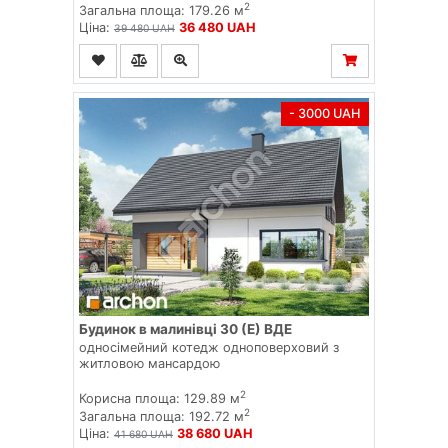
2
Загальна площа: 179.26 м
Ціна:
36 480 UAH
39 480 UAH
- 3000 UAH
Будинок в малинівці 30 (Е) ВДЕ
односімейний котедж одноповерховий з
житловою мансардою
2
Корисна площа: 129.89 м
2
Загальна площа: 192.72 м
Ціна:
38 680 UAH
41 680 UAH