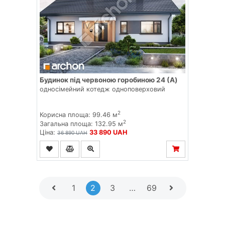
Будинок під червоною горобиною 24 (A)
односімейний котедж одноповерховий
2
Корисна площа: 99.46 м
2
Загальна площа: 132.95 м
Ціна:
33 890 UAH
36 890 UAH
1
2
3
…
69