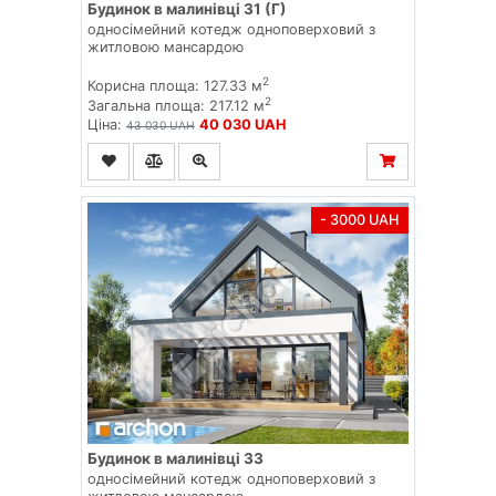
Будинок в малинівці 31 (Г)
односімейний котедж одноповерховий з
житловою мансардою
2
Корисна площа: 127.33 м
2
Загальна площа: 217.12 м
Ціна:
40 030 UAH
43 030 UAH
- 3000 UAH
Будинок в малинівці 33
односімейний котедж одноповерховий з