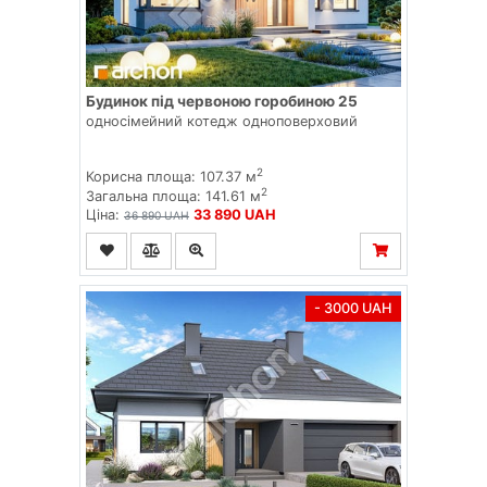
Будинок під червоною горобиною 25
односімейний котедж одноповерховий
2
Корисна площа: 107.37 м
2
Загальна площа: 141.61 м
Ціна:
33 890 UAH
36 890 UAH
- 3000 UAH