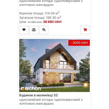
односімейний котедж одноповерховий з
житловою мансардою
2
Корисна площа: 114.09 м
2
Загальна площа: 196.30 м
Ціна:
38 680 UAH
41 680 UAH
- 3000 UAH
Будинок в малинівці 32
односімейний котедж одноповерховий з
житловою мансардою