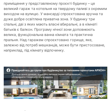
приміщення у представленому проєкті будинку – це
великий гараж та котельня на твердому паливі з окремим
виходом на вулицю. У мансарді спроєктована зручна та
дуже добре освітлена приватна зона. У будинку три
спальні, дві з яких мають власні вбиральні, а в кімнаті
батьків є балкон. Програму нічної зони доповнюють
велика, функціональна ванна кімната та практична
пральня. Над гаражем спроєктовано горище, яке,
залежно від потреб мешканців, може бути пристосоване,
наприклад, під кімнату відпочинку.