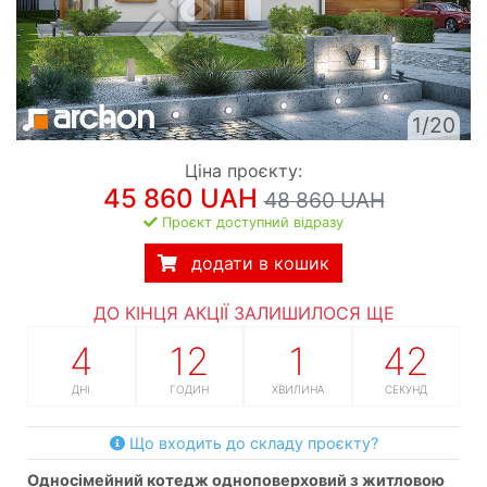
1/20
Ціна проєкту:
45 860 UAH
48 860 UAH
Проєкт доступний відразу
додати в кошик
ДО КІНЦЯ АКЦІЇ ЗАЛИШИЛОСЯ ЩЕ
4
12
1
41
ДНІ
ГОДИН
ХВИЛИНА
СЕКУНД
Що входить до складу проєкту?
односімейний котедж одноповерховий з житловою