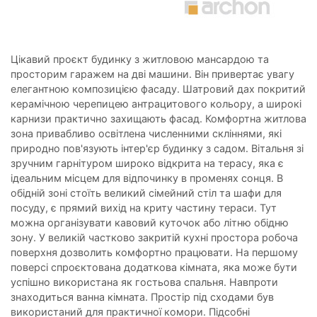
Цікавий проєкт будинку з житловою мансардою та
просторим гаражем на дві машини. Він привертає увагу
елегантною композицією фасаду. Шатровий дах покритий
керамічною черепицею антрацитового кольору, а широкі
карнизи практично захищають фасад. Комфортна житлова
зона привабливо освітлена численними скліннями, які
природно пов'язують інтер'єр будинку з садом. Вітальня зі
зручним гарнітуром широко відкрита на терасу, яка є
ідеальним місцем для відпочинку в променях сонця. В
обідній зоні стоїть великий сімейний стіл та шафи для
посуду, є прямий вихід на криту частину тераси. Тут
можна організувати кавовий куточок або літню обідню
зону. У великій частково закритій кухні простора робоча
поверхня дозволить комфортно працювати. На першому
поверсі спроєктована додаткова кімната, яка може бути
успішно використана як гостьова спальня. Навпроти
знаходиться ванна кімната. Простір під сходами був
використаний для практичної комори. Підсобні