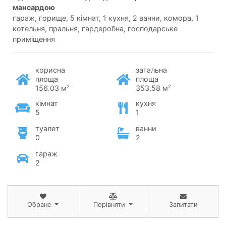
мансардою
гараж, горище, 5 кімнат, 1 кухня, 2 ванни, комора, 1
котельня, пральня, гардеробна, господарське
приміщення
корисна
загальна
площа
площа
2
2
156.03 м
353.58 м
кімнат
кухня
5
1
туалет
ванни
0
2
гараж
2
Обране
Порівняти
Запитати