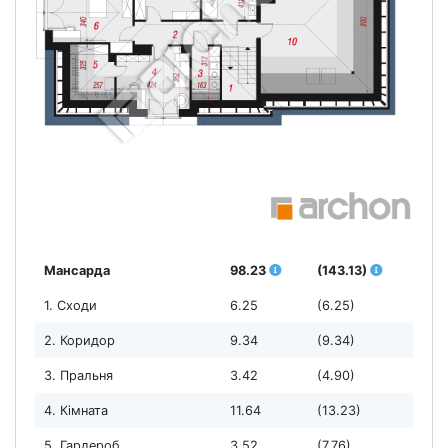
Мансарда
98.23
(143.13)
1. Сходи
6.25
(6.25)
2. Коридор
9.34
(9.34)
3. Пральня
3.42
(4.90)
4. Кімната
11.64
(13.23)
5. Гардероб
3.52
(7.76)