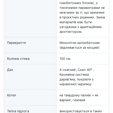
газобетонних блоків), з
технічними параметрами не
нижчими за ті, що зазначені
в проєктних рішеннях. Зміна
матеріалів має бути
узгоджена з адаптаційним
архітектором.
Перекриття
Монолітне залізобетонне
(відливається за місцем)
Колінна стінка
100 см
Дах
4-скатний, Схил 40° ,
Кроквяна система
дерев'яна, покрівля з
керамічної черепиці
Котел
на твердому паливі + як
варіант, газовий
Тепла підлога
використовується в таких