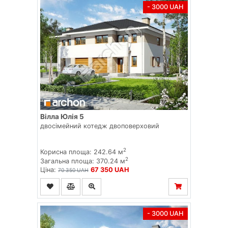
- 3000 UAH
Вілла Юлія 5
двосімейний котедж двоповерховий
2
Корисна площа: 242.64 м
2
Загальна площа: 370.24 м
Ціна:
67 350 UAH
70 350 UAH
- 3000 UAH