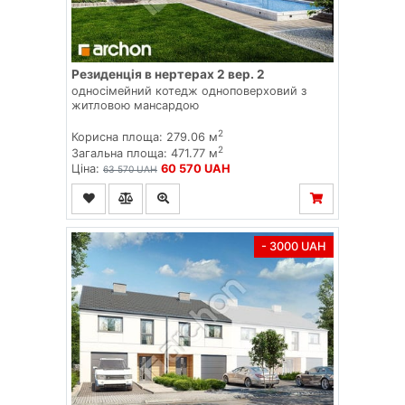
Резиденція в нертерах 2 вер. 2
односімейний котедж одноповерховий з
житловою мансардою
2
Корисна площа: 279.06 м
2
Загальна площа: 471.77 м
Ціна:
60 570 UAH
63 570 UAH
- 3000 UAH