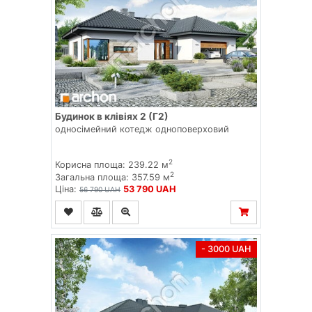
Будинок в клівіях 2 (Г2)
односімейний котедж одноповерховий
2
Корисна площа: 239.22 м
2
Загальна площа: 357.59 м
Ціна:
53 790 UAH
56 790 UAH
- 3000 UAH