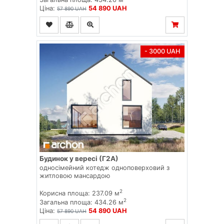
Ціна:
54 890 UAH
57 890 UAH
- 3000 UAH
Будинок у вересі (Г2А)
односімейний котедж одноповерховий з
житловою мансардою
2
Корисна площа: 237.09 м
2
Загальна площа: 434.26 м
Ціна:
54 890 UAH
57 890 UAH