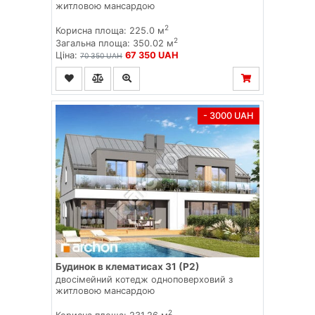
житловою мансардою
2
Корисна площа: 225.0 м
2
Загальна площа: 350.02 м
Ціна:
67 350 UAH
70 350 UAH
- 3000 UAH
Будинок в клематисах 31 (Р2)
двосімейний котедж одноповерховий з
житловою мансардою
2