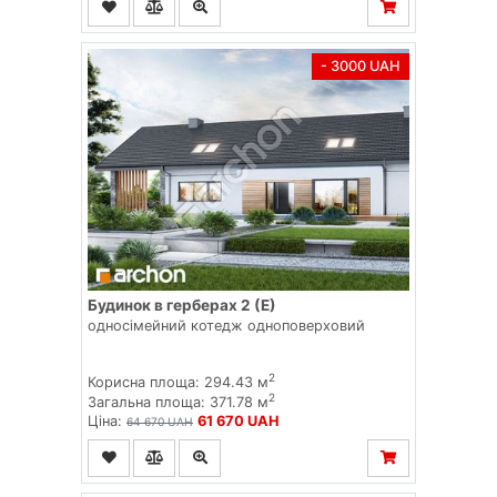
- 3000 UAH
Будинок в герберах 2 (Е)
односімейний котедж одноповерховий
2
Корисна площа: 294.43 м
2
Загальна площа: 371.78 м
Ціна:
61 670 UAH
64 670 UAH