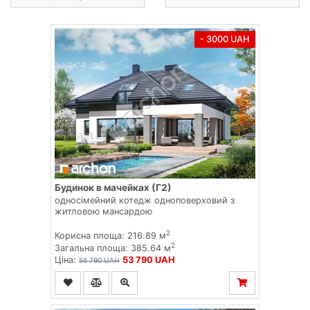
- 3000 UAH
Будинок в мачейках (Г2)
односімейний котедж одноповерховий з
житловою мансардою
2
Корисна площа: 216.89 м
2
Загальна площа: 385.64 м
Ціна:
53 790 UAH
56 790 UAH