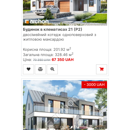
Будинок в клематисах 21 (Р2)
двосімейний котедж одноповерховий з
житловою мансардою
2
Корисна площа: 201.92 м
2
Загальна площа: 328.46 м
Ціна:
67 350 UAH
70 350 UAH
- 3000 UAH