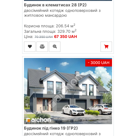
Будинок в клематисах 28 (Р2)
двосімейний котедж одноповерховий з
житловою мансардою
2
Корисна площа: 206.54 м
2
Загальна площа: 329.70 м
Ціна:
67 350 UAH
70 350 UAH
- 3000 UAH
Будинок під гінко 19 (ГР2)
двосімейний котедж одноповерховий з