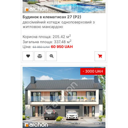
Будинок в клематисах 27 (Р2)
двосімейний котедж одноповерховий з
житловою мансардою
2
Корисна площа: 205.42 м
2
Загальна площа: 337.48 м
Ціна:
60 950 UAH
63 950 UAH
- 3000 UAH