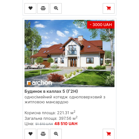
- 3000 UAH
Будинок в каллах 5 (Г2Н)
односімейний котедж одноповерховий з
житловою мансардою
2
Корисна площа: 221.31 м
2
Загальна площа: 397.56 м
Ціна:
48 510 UAH
51 510 UAH