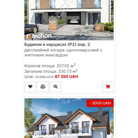
Будинок в нарцисах (Р2) вер. 2
двосімейний котедж одноповерховий з
житловою мансардою
2
Корисна площа: 207.02 м
2
Загальна площа: 330.73 м
Ціна:
67 350 UAH
70 350 UAH
- 3000 UAH