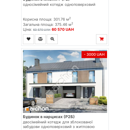
односімейний котедж одноповерховий
2
Корисна площа: 301.76 м
2
Загальна площа: 375.46 м
Ціна:
60 570 UAH
63 570 UAH
- 3000 UAH
Будинок в нарцисах (Р2Б)
двосімейний котедж для зблокованої
забудови одноповерховий з житловою