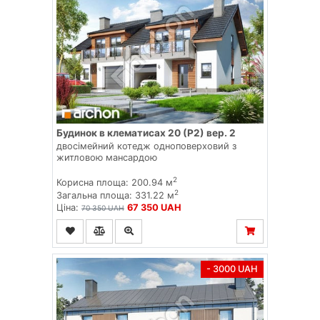
Будинок в клематисах 20 (Р2) вер. 2
двосімейний котедж одноповерховий з
житловою мансардою
2
Корисна площа: 200.94 м
2
Загальна площа: 331.22 м
Ціна:
67 350 UAH
70 350 UAH
- 3000 UAH