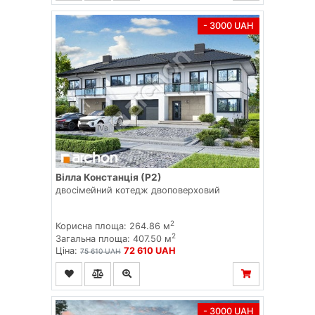
- 3000 UAH
Вілла Констанція (Р2)
двосімейний котедж двоповерховий
2
Корисна площа: 264.86 м
2
Загальна площа: 407.50 м
Ціна:
72 610 UAH
75 610 UAH
- 3000 UAH