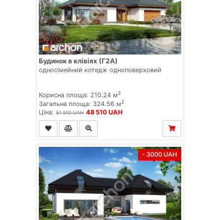
Будинок в клівіях (Г2А)
односімейний котедж одноповерховий
2
Корисна площа: 210.24 м
2
Загальна площа: 324.56 м
Ціна:
48 510 UAH
51 510 UAH
- 3000 UAH