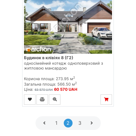
Будинок в клівіях 8 (Г2)
односімейний котедж одноповерховий з
житловою мансардою
2
Корисна площа: 273.95 м
2
Загальна площа: 566.50 м
Ціна:
60 570 UAH
63 570 UAH
1
2
3