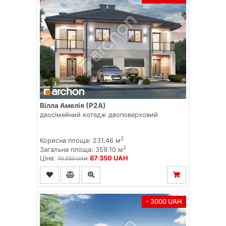
Вілла Амелія (Р2А)
двосімейний котедж двоповерховий
2
Корисна площа: 231.46 м
2
Загальна площа: 359.10 м
Ціна:
67 350 UAH
70 350 UAH
- 3000 UAH