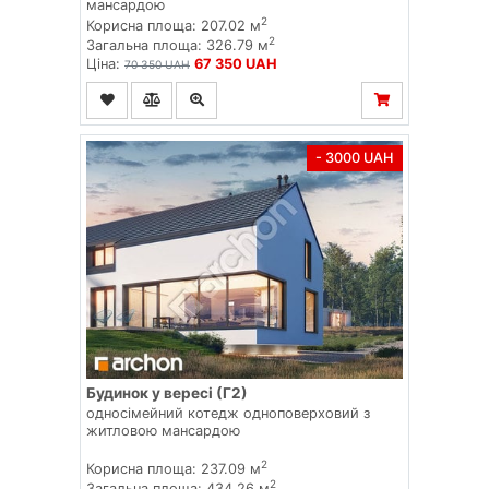
мансардою
2
Корисна площа: 207.02 м
2
Загальна площа: 326.79 м
Ціна:
67 350 UAH
70 350 UAH
- 3000 UAH
Будинок у вересі (Г2)
односімейний котедж одноповерховий з
житловою мансардою
2
Корисна площа: 237.09 м
2
Загальна площа: 434.26 м