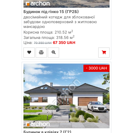
Будинок під гінко 15 (ГР2Б)
двосімейний котедж для зблокованої
забудови одноповерховий з житловою
мансардою
2
Корисна площа: 210.52 м
2
Загальна площа: 318.56 м
Ціна:
67 350 UAH
70 350 UAH
- 3000 UAH
Будинок в клівіях 7 (Г2)