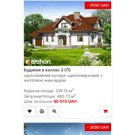
- 3000 UAH
Будинок в каллах 3 (П)
односімейний котедж одноповерховий з
житловою мансардою
2
Корисна площа: 204.15 м
2
Загальна площа: 480.73 м
Ціна:
60 570 UAH
63 570 UAH
- 3000 UAH