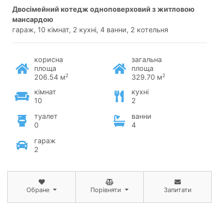
двосімейний котедж одноповерховий з житловою
мансардою
гараж, 10 кімнат, 2 кухні, 4 ванни, 2 котельня
корисна
загальна
площа
площа
2
2
206.54 м
329.70 м
кімнат
кухні
10
2
туалет
ванни
0
4
гараж
2
Обране
Порівняти
Запитати