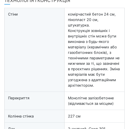
ТЕХНОЛОГІЯ І КОНСТРУКЦІЯ
Стіни
комірчастий бетон 24 см,
пінопласт 20 см,
штукатурка.
Конструкція зовнішніх і
внутрішніх стін може бути
виконана з будь-якого
матеріалу (керамічних або
газобетонних блоків), з
технічними параметрами не
нижчими за ті, що зазначені
в проєктних рішеннях. Зміна
матеріалів має бути
узгоджена з адаптаційним
архітектором.
Перекриття
Монолітне залізобетонне
(відливається за місцем)
Колінна стінка
227 см
Дах
2-скатний, Схил 30° ,