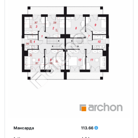
Мансарда
113.66