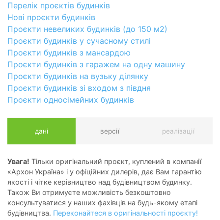
Перелік проєктів будинків
Нові проєкти будинків
Проєкти невеликих будинків (до 150 м2)
Проєкти будинків у сучасному стилі
Проєкти будинків з мансардою
Проєкти будинків з гаражем на одну машину
Проєкти будинків на вузьку ділянку
Проєкти будинків зі входом з півдня
Проєкти односімейних будинків
дані
версії
реалізації
Увага!
Тільки оригінальний проєкт, куплений в компанії
«Архон Україна» і у офіційних дилерів, дає Вам гарантію
якості і чітке керівництво над будівництвом будинку.
Також Ви отримуєте можливість безкоштовно
консультуватися у наших фахівців на будь-якому етапі
будівництва.
Переконайтеся в оригінальності проєкту!