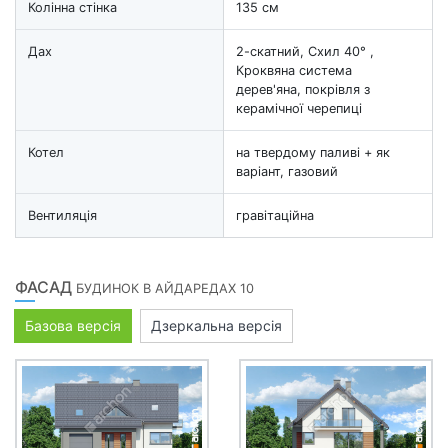
Колінна стінка
135 см
Дах
2-скатний, Схил 40° ,
Кроквяна система
дерев'яна, покрівля з
керамічної черепиці
Котел
на твердому паливі + як
варіант, газовий
Вентиляція
гравітаційна
ФАСАД
БУДИНОК В АЙДАРЕДАХ 10
Базова версія
Дзеркальна версія