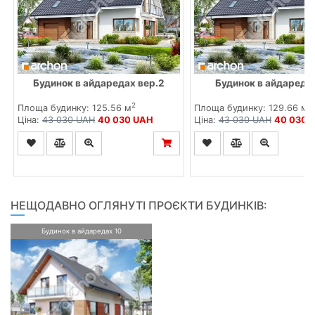
Будинок в айдаредах вер.2
Будинок в айдаредах
2
2
Площа будинку: 125.56 м
Площа будинку: 129.66 м
Ціна:
43 030 UAH
40 030 UAH
Ціна:
43 030 UAH
40 030 
НЕЩОДАВНО ОГЛЯНУТІ ПРОЄКТИ БУДИНКІВ:
Будинок в айдаредах 10