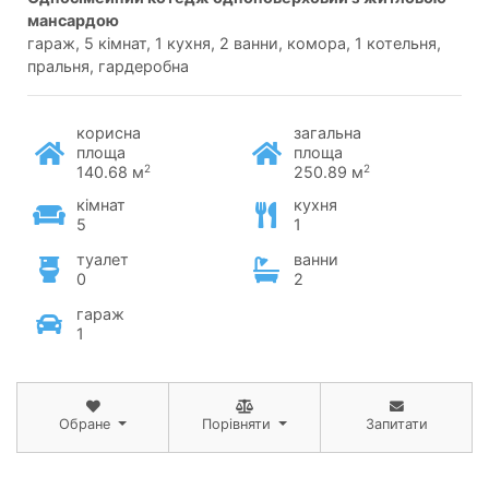
мансардою
гараж, 5 кімнат, 1 кухня, 2 ванни, комора, 1 котельня,
пральня, гардеробна
корисна
загальна
площа
площа
2
2
140.68 м
250.89 м
кімнат
кухня
5
1
туалет
ванни
0
2
гараж
1
Обране
Порівняти
Запитати