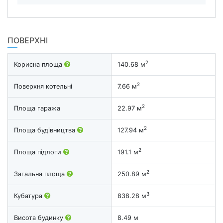
ПОВЕРХНІ
2
Корисна площа
140.68 м
2
Поверхня котельні
7.66 м
2
Площа гаража
22.97 м
2
Площа будівництва
127.94 м
2
Площа підлоги
191.1 м
2
Загальна площа
250.89 м
3
Кубатура
838.28 м
Висота будинку
8.49 м