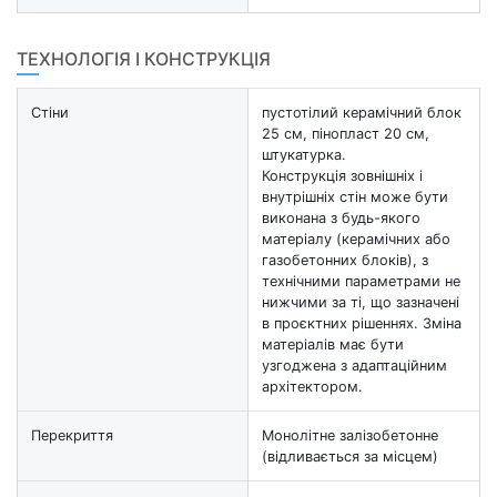
ТЕХНОЛОГІЯ І КОНСТРУКЦІЯ
Стіни
пустотілий керамічний блок
25 см, пінопласт 20 см,
штукатурка.
Конструкція зовнішніх і
внутрішніх стін може бути
виконана з будь-якого
матеріалу (керамічних або
газобетонних блоків), з
технічними параметрами не
нижчими за ті, що зазначені
в проєктних рішеннях. Зміна
матеріалів має бути
узгоджена з адаптаційним
архітектором.
Перекриття
Монолітне залізобетонне
(відливається за місцем)