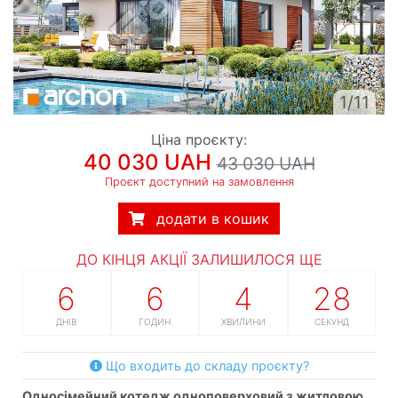
1/11
Ціна проєкту:
40 030 UAH
43 030 UAH
Проєкт доступний на замовлення
додати в кошик
ДО КІНЦЯ АКЦІЇ ЗАЛИШИЛОСЯ ЩЕ
6
6
4
27
ДНІВ
ГОДИН
ХВИЛИНИ
СЕКУНД
Що входить до складу проєкту?
односімейний котедж одноповерховий з житловою