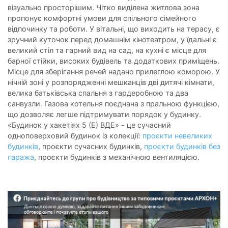
візуально просторішим. Чітко виділена житлова зона
пропонує комфортні умови для спільного сімейного
відпочинку та роботи. У вітальні, що виходить на терасу, є
зручний куточок перед домашнім кінотеатром, у їдальні є
великий стіл та гарний вид на сад, на кухні є місце для
барної стійки, високих будівель та додаткових приміщень.
Місце для зберігання речей надано прилеглою коморою. У
нічній зоні у розпорядженні мешканців дві дитячі кімнати,
велика батьківська спальня з гардеробною та два
санвузли. Газова котельня поєднана з пральною функцією,
що дозволяє легше підтримувати порядок у будинку.
«Будинок у хакетіях 5 (Е) ВДЕ» - це сучасний
одноповерховий будинок із колекції:
проєкти невеликих
будинків
, проєкти сучасних будинків,
проєкти будинків без
гаража
, проєкти будинків з механічною вентиляцією.