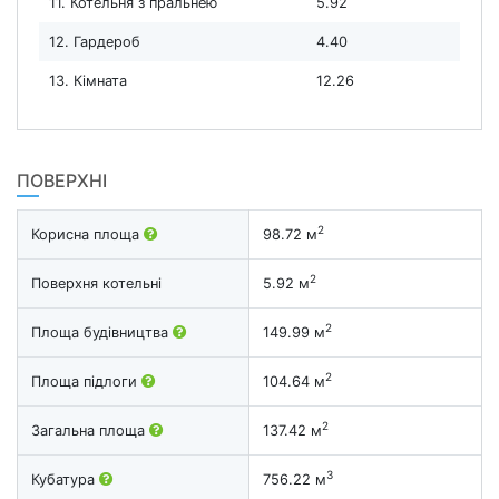
11. Котельня з пральнею
5.92
12. Гардероб
4.40
13. Кімната
12.26
ПОВЕРХНІ
2
Корисна площа
98.72 м
2
Поверхня котельні
5.92 м
2
Площа будівництва
149.99 м
2
Площа підлоги
104.64 м
2
Загальна площа
137.42 м
3
Кубатура
756.22 м