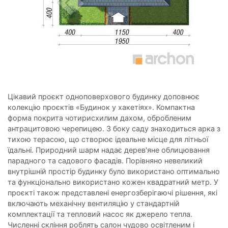
Цікавий проєкт одноповерхового будинку доповнює
колекцію проєктів «Будинок у хакетіях». Компактна
форма покрита чотирисхилим дахом, обробленим
антрацитовою черепицею. З боку саду знаходиться арка з
тихою терасою, що створює ідеальне місце для літньої
їдальні. Природний шарм надає дерев'яне облицювання
парадного та садового фасадів. Порівняно невеликий
внутрішній простір будинку було використано оптимально
та функціонально використано кожен квадратний метр. У
проєкті також представлені енергозберігаючі рішення, які
включають механічну вентиляцію у стандартній
комплектації та тепловий насос як джерело тепла.
Численні скління роблять салон чудово освітленим і