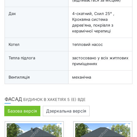
(відливається за місцем)
Дах
4-скатний, Схил 25° ,
Кроквяна система
дерев'яна, покрівля з
керамічної черепиці
Котел
тепловий насос
Тепла підлога
застосовано у всіх житлових
приміщеннях
Вентиляція
механічна
ФАСАД
БУДИНОК В ХАКЕТІЯХ 5 (Е) ВДЕ
Базова версія
Дзеркальна версія