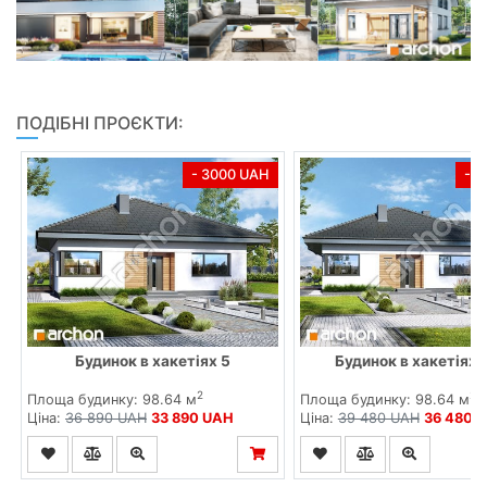
ПОДІБНІ ПРОЄКТИ:
- 3000 UAH
- 
Будинок в хакетіях 5
Будинок в хакетіях 5
2
2
Площа будинку: 98.64 м
Площа будинку: 98.64 м
Ціна:
36 890 UAH
33 890 UAH
Ціна:
39 480 UAH
36 480 