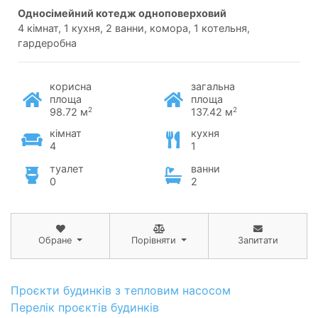
односімейний котедж одноповерховий
4 кімнат, 1 кухня, 2 ванни, комора, 1 котельня,
гардеробна
корисна
загальна
площа
площа
2
2
98.72 м
137.42 м
кімнат
кухня
4
1
туалет
ванни
0
2
Обране
Порівняти
Запитати
Проєкти будинків з тепловим насосом
Перелік проєктів будинків