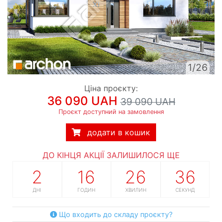
1/26
Ціна проєкту:
36 090 UAH
39 090 UAH
Проєкт доступний на замовлення
додати в кошик
ДО КІНЦЯ АКЦІЇ ЗАЛИШИЛОСЯ ЩЕ
2
16
26
35
ДНІ
ГОДИН
ХВИЛИН
СЕКУНД
Що входить до складу проєкту?