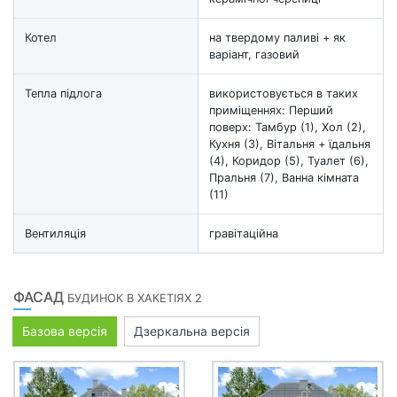
Котел
на твердому паливі + як
варіант, газовий
Тепла підлога
використовується в таких
приміщеннях: Перший
поверх: Тамбур (1), Хол (2),
Кухня (3), Вітальня + їдальня
(4), Коридор (5), Туалет (6),
Пральня (7), Ванна кімната
(11)
Вентиляція
гравітаційна
ФАСАД
БУДИНОК В ХАКЕТІЯХ 2
Базова версія
Дзеркальна версія