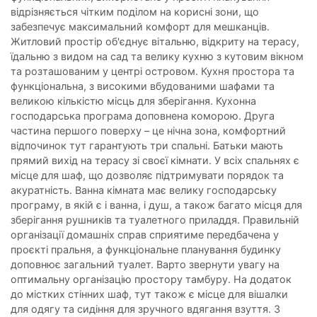
відрізняється чітким поділом на корисні зони, що
забезпечує максимальний комфорт для мешканців.
Житловий простір об'єднує вітальню, відкриту на терасу,
їдальню з видом на сад та велику кухню з кутовим вікном
та розташованим у центрі островом. Кухня простора та
функціональна, з високими вбудованими шафами та
великою кількістю місць для зберігання. Кухонна
господарська програма доповнена коморою. Друга
частина першого поверху – це нічна зона, комфортний
відпочинок тут гарантують три спальні. Батьки мають
прямий вихід на терасу зі своєї кімнати. У всіх спальнях є
місце для шаф, що дозволяє підтримувати порядок та
акуратність. Ванна кімната має велику господарську
програму, в якій є і ванна, і душ, а також багато місця для
зберігання рушників та туалетного приладдя. Правильній
організації домашніх справ сприятиме передбачена у
проєкті пральня, а функціональне планування будинку
доповнює загальний туалет. Варто звернути увагу на
оптимальну організацію простору тамбуру. На додаток
до містких стінних шаф, тут також є місце для вішалки
для одягу та сидіння для зручного вдягання взуття. З