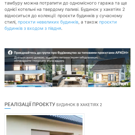
тамбуру можна потрапити до одномісного гаража та ще
однієї котельні на твердому паливі. Будинок у хакетіях 2
відноситься до колекції: проєкти будинків у сучасному
стилі,
проєкти невеликих будинків
, а також
проєкти
будинків
з входом з півдня
.
РЕАЛІЗАЦІЇ ПРОЄКТУ
БУДИНОК В ХАКЕТІЯХ 2