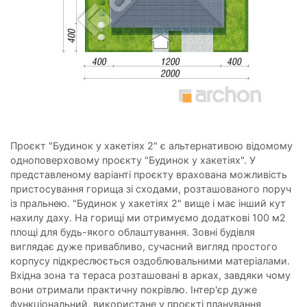
Проєкт "Будинок у хакетіях 2" є альтернативою відомому
одноповерховому проєкту "Будинок у хакетіях". У
представленому варіанті проєкту врахована можливість
пристосування горища зі сходами, розташованого поруч
із пральнею. "Будинок у хакетіях 2" вище і має інший кут
нахилу даху. На горищі ми отримуємо додаткові 100 м2
площі для будь-якого облаштування. Зовні будівля
виглядає дуже привабливо, сучасний вигляд простого
корпусу підкреслюється оздоблювальними матеріалами.
Вхідна зона та тераса розташовані в арках, завдяки чому
вони отримали практичну покрівлю. Інтер'єр дуже
функціональний, використане у проєкті планування