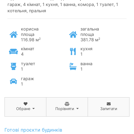
гараж, 4 кімнат, 1 кухня, 1 ванна, комора, 1 туалет, 1
котельня, пральня
корисна
загальна
площа
площа
2
2
116.98 м
381.78 м
кімнат
кухня
4
1
туалет
ванна
1
1
гараж
1
Обране
Порівняти
Запитати
Готові проєкти будинків