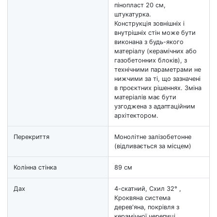
пінопласт 20 см,
штукатурка.
Конструкція зовнішніх і
внутрішніх стін може бути
виконана з будь-якого
матеріалу (керамічних або
газобетонних блоків), з
технічними параметрами не
нижчими за ті, що зазначені
в проєктних рішеннях. Зміна
матеріалів має бути
узгоджена з адаптаційним
архітектором.
Перекриття
Монолітне залізобетонне
(відливається за місцем)
Колінна стінка
89 см
Дах
4-скатний, Схил 32° ,
Кроквяна система
дерев'яна, покрівля з
керамічної черепиці