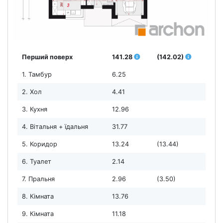
Перший поверх
141.28
(142.02)
1. Тамбур
6.25
2. Хол
4.41
3. Кухня
12.96
4. Вітальня + їдальня
31.77
5. Коридор
13.24
(13.44)
6. Туалет
2.14
7. Пральня
2.96
(3.50)
8. Кімната
13.76
9. Кімната
11.18