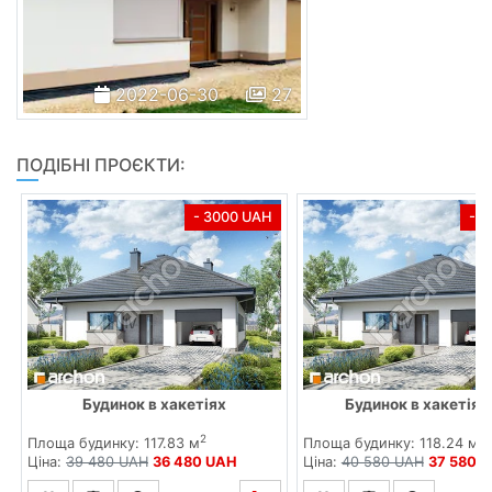
2022-06-30
27
ПОДІБНІ ПРОЄКТИ:
- 3000 UAH
- 
Будинок в хакетіях
Будинок в хакетіях 
2
2
Площа будинку: 117.83 м
Площа будинку: 118.24 м
Ціна:
39 480 UAH
36 480 UAH
Ціна:
40 580 UAH
37 580 