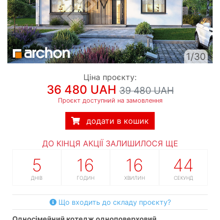
1/30
Ціна проєкту:
36 480 UAH
39 480 UAH
Проєкт доступний на замовлення
додати в кошик
ДО КІНЦЯ АКЦІЇ ЗАЛИШИЛОСЯ ЩЕ
5
16
16
43
ДНІВ
ГОДИН
ХВИЛИН
СЕКУНД
Що входить до складу проєкту?
односімейний котедж одноповерховий