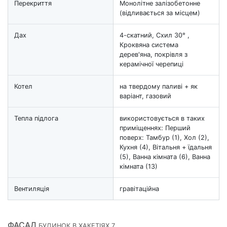
Перекриття
Монолітне залізобетонне
(відливається за місцем)
Дах
4-скатний, Схил 30° ,
Кроквяна система
дерев'яна, покрівля з
керамічної черепиці
Котел
на твердому паливі + як
варіант, газовий
Тепла підлога
використовується в таких
приміщеннях: Перший
поверх: Тамбур (1), Хол (2),
Кухня (4), Вітальня + їдальня
(5), Ванна кімната (6), Ванна
кімната (13)
Вентиляція
гравітаційна
ФАСАД
БУДИНОК В ХАКЕТІЯХ 7