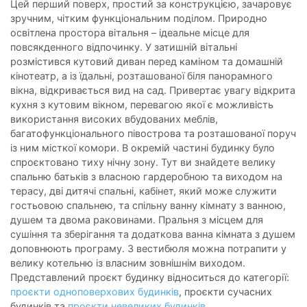
Цей перший поверх, простий за конструкцією, зачаровує
зручним, чітким функціональним поділом. Природно
освітлена простора вітальня – ідеальне місце для
повсякденного відпочинку. У затишній вітальні
розмістився кутовий диван перед каміном та домашній
кінотеатр, а із їдальні, розташованої біля панорамного
вікна, відкривається вид на сад. Привертає увагу відкрита
кухня з кутовим вікном, перевагою якої є можливість
використання високих вбудованих меблів,
багатофункціонального півострова та розташованої поруч
із ним місткої комори. В окремій частині будинку було
спроєктовано тиху нічну зону. Тут ви знайдете велику
спальню батьків з власною гардеробною та виходом на
терасу, дві дитячі спальні, кабінет, який може служити
гостьовою спальнею, та спільну ванну кімнату з ванною,
душем та двома раковинами. Пральня з місцем для
сушіння та зберігання та додаткова ванна кімната з душем
доповнюють програму. З вестибюля можна потрапити у
велику котельню із власним зовнішнім виходом.
Представлений проєкт будинку відноситься до категорії:
проєкти одноповерхових будинків
, проєкти сучасних
будинків та
проєкти невеликих будинків
.