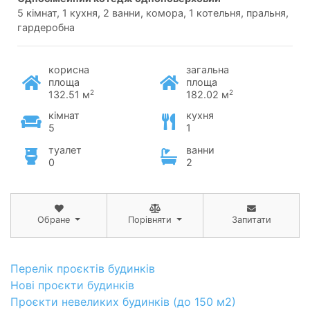
5 кімнат, 1 кухня, 2 ванни, комора, 1 котельня, пральня,
гардеробна
корисна
загальна
площа
площа
2
2
132.51 м
182.02 м
кімнат
кухня
5
1
туалет
ванни
0
2
Обране
Порівняти
Запитати
Перелік проєктів будинків
Нові проєкти будинків
Проєкти невеликих будинків (до 150 м2)