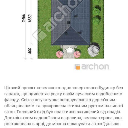
Цікавий проєкт невеликого одноповерхового будинку без
гаража, що привертає увагу своїм сучасним оздобленням
фасаду. Світла штукатурка поєднувалася з дерев'яним
облицюванням та прикрашена стильним рустом на висоті
вікон. Головний вхід був практично захищений від опадів.
Достоїнством садової зони є красива, велика тераса, яка
розташована в арці, де можна спланувати літню їдальню.