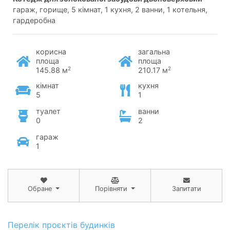
гараж, горище, 5 кімнат, 1 кухня, 2 ванни, 1 котельня,
гардеробна
корисна
загальна
площа
площа
2
2
145.88 м
210.17 м
кімнат
кухня
5
1
туалет
ванни
0
2
гараж
1
Обране
Порівняти
Запитати
Перелік проєктів будинків