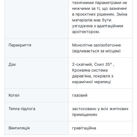
технічними параметрами не
нижчими за ті, що зазначені
в проєктних рішеннях. Зміна
матеріалів має бути
узгоджена з адаптаційним
архітектором.
Перекриття
Монолітне залізобетонне
(відливається за місцем)
Дах
2-скатний, Схил 35° ,
Кроквяна система
дерев'яна, покрівля з
керамічної черепиці
Котел
газовий
Тепла підлога
застосовано у всіх житлових
приміщеннях
Вентиляція
гравітаційна