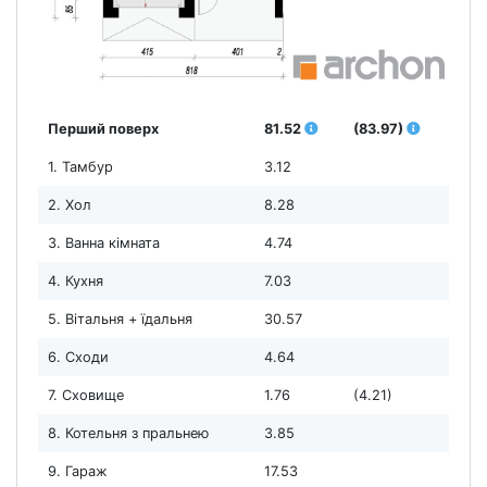
Перший поверх
81.52
(83.97)
1. Тамбур
3.12
2. Хол
8.28
3. Ванна кімната
4.74
4. Кухня
7.03
5. Вітальня + їдальня
30.57
6. Сходи
4.64
7. Сховище
1.76
(4.21)
8. Котельня з пральнею
3.85
9. Гараж
17.53