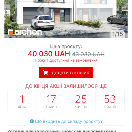
1/15
Ціна проєкту:
40 030 UAH
43 030 UAH
Проєкт доступний на замовлення
додати в кошик
ДО КІНЦЯ АКЦІЇ ЗАЛИШИЛОСЯ ЩЕ
1
17
25
52
ДЕНЬ
ГОДИН
ХВИЛИН
СЕКУНД
Що входить до складу проєкту?
котедж для зблокованої забудови двоповерховий