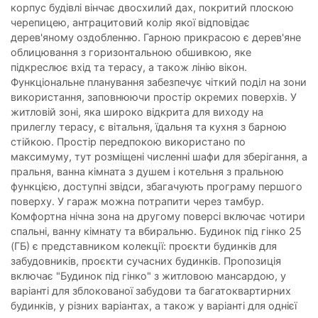
корпус будівлі вінчає двосхилий дах, покритий плоскою
черепицею, антрацитовий колір якої відповідає
дерев'яному оздобленню. Гарною прикрасою є дерев'яне
облицювання з горизонтальною обшивкою, яке
підкреслює вхід та терасу, а також лінію вікон.
Функціональне планування забезпечує чіткий поділ на зони
використання, заповнюючи простір окремих поверхів. У
житловій зоні, яка широко відкрита для виходу на
прилеглу терасу, є вітальня, їдальня та кухня з барною
стійкою. Простір передпокою використано по
максимуму, тут розміщені численні шафи для зберігання, а
пральня, ванна кімната з душем і котельня з пральною
функцією, доступні звідси, збагачують програму першого
поверху. У гараж можна потрапити через тамбур.
Комфортна нічна зона на другому поверсі включає чотири
спальні, ванну кімнату та вбиральню. Будинок під гінко 25
(ГБ) є представником колекції: проєкти будинків для
забудовників, проєкти сучасних будинків. Пропозиція
включає "Будинок під гінко" з житловою мансардою, у
варіанті для зблокованої забудови та багатоквартирних
будинків, у різних варіантах, а також у варіанті для однієї