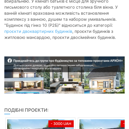
вбиральнею. У кімнаті батьків є місце для зручного
письмового столу або туалетного столика біля вікна. У
ванній кімнаті врахована можливість встановлення
комплексу з ванною, душем та набором умивальників.
"Будинок під гінко 10 (Р2Б)" відноситься до категорії:
проєкти двоквартирних будинків
, проєкти будинків з
житловою мансардою, проєкти двосімейних будинків.
ПОДІБНІ ПРОЄКТИ:
- 3000 UAH
- 