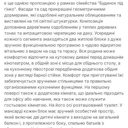
є ще однією пропозицією у рамках сімейства "Будинок під
гінко". Фасади та сад прикрашені геометричними
дормерами, які оздоблені натуральним облицюванням та
виставлені на тлі світлої штукатурки. Композиція
доповнена дерев'яним оздобленням у теплих деревних
тонах та антрацитовою черепицею на даху. Усередині
кожного сегмента знаходяться два житлові блоки з дуже
зручною функціональною програмою з чудово відкритою
вітальнею з видом на сад та терасу. Вся родина може
комфортно відпочити на кутовому дивані перед домашнім
кінотеатром, в обідній зоні є місце для обіднього столу, а
на кухонному півострові передбачена додаткова обідня
зона у вигляді барної стійки. Комфорт при приготуванні їжі
забезпечується зручними стільницями та правильно
організованими кухонними функціями. На першому
поверсі також є додаткова кімната, що ідеально підходить
для офісу або навчання, яка також може служити
гостьовою кімнатою. На його осі розташований туалет. У
мансарді кожен блок має зручний особистий простір,
який включає дві дитячі кімнати з виходом на загальний
балкон і, з протилежного боку, спальню батьків з