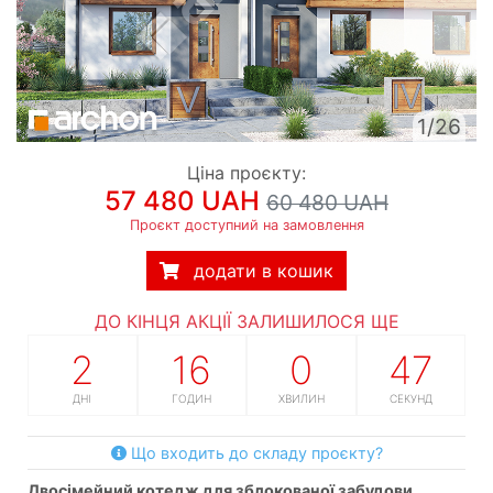
1/26
Ціна проєкту:
57 480 UAH
60 480 UAH
Проєкт доступний на замовлення
додати в кошик
ДО КІНЦЯ АКЦІЇ ЗАЛИШИЛОСЯ ЩЕ
2
16
0
46
ДНІ
ГОДИН
ХВИЛИН
СЕКУНД
Що входить до складу проєкту?
двосімейний котедж для зблокованої забудови