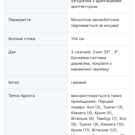
узгоджена з адаптаційним
архітектором.
Перекриття
Монолітне залізобетонне
(відливається за місцем)
Колінна стінка
154 см
Дах
2-скатний, Схил 35° , 3° ,
Кроквяна система
дерев'яна, покрівля з
керамічної черепиці
Котел
газовий
Тепла підлога
використовується в таких
приміщеннях: Перший
поверх: Хол (2), Туалет (3),
Кімната (4), Кухня (5),
Вітальня (6), Тамбур (7), Хол
(8), Туалет (9), Кімната (10),
Кухня (11), Вітальня (12);