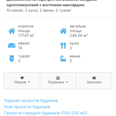
одноповерховий з житловою мансардою
10 кімнат, 2 кухні, 2 ванни, 2 туалет
корисна
загальна
площа
площа
2
2
177.87 м
244.38 м
кімнат
кухні
10
2
туалет
ванни
2
2
Обране
Порівняти
Запитати
Перелік проєктів будинків
Нові проєкти будинків
Проєкти середніх будинків (150-200 м2)