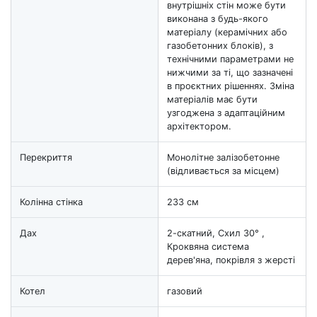
внутрішніх стін може бути
виконана з будь-якого
матеріалу (керамічних або
газобетонних блоків), з
технічними параметрами не
нижчими за ті, що зазначені
в проєктних рішеннях. Зміна
матеріалів має бути
узгоджена з адаптаційним
архітектором.
Перекриття
Монолітне залізобетонне
(відливається за місцем)
Колінна стінка
233 см
Дах
2-скатний, Схил 30° ,
Кроквяна система
дерев'яна, покрівля з жерсті
Котел
газовий