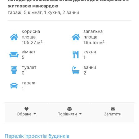
житловою мансардою
гараж, 5 кімнат, 1 кухня, 2 ванни
корисна
загальна
площа
площа
2
2
105.27 м
165.55 м
кімнат
кухня
5
1
туалет
ванни
0
2
гараж
1
Обране
Порівняти
Запитати
Перелік проєктів будинків