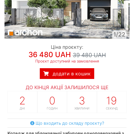
1/22
Ціна проєкту:
36 480 UAH
39 480 UAH
Проєкт доступний на замовлення
додати в кошик
ДО КІНЦЯ АКЦІЇ ЗАЛИШИЛОСЯ ЩЕ
2
0
3
18
ДНІ
ГОДИН
ХВИЛИНИ
СЕКУНД
Що входить до складу проєкту?
котедж для зблокованої забудови одноповерховий з