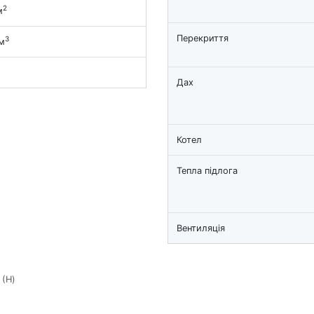
2
м
Перекриття
3
м
Дах
Котел
Тепла підлога
Вентиляція
(H)