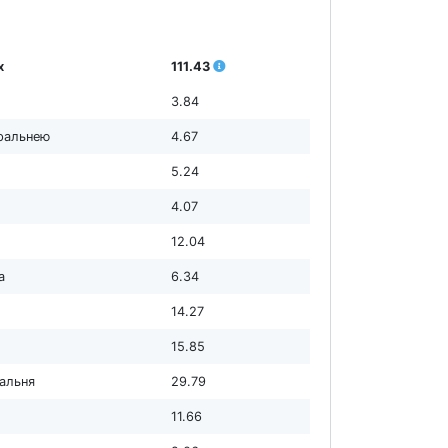
х
111.43
3.84
пральнею
4.67
5.24
4.07
12.04
а
6.34
14.27
15.85
дальня
29.79
11.66