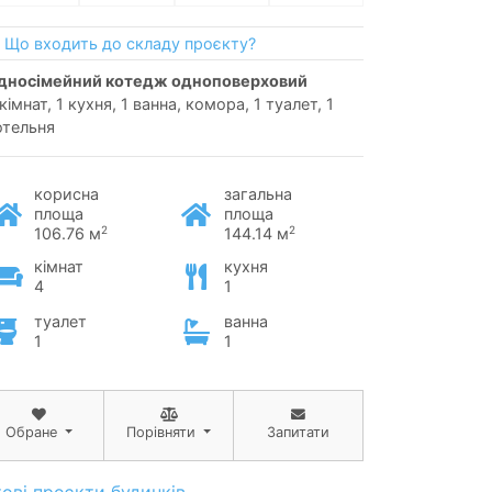
Що входить до складу проєкту?
односімейний котедж одноповерховий
кімнат, 1 кухня, 1 ванна, комора, 1 туалет, 1
отельня
корисна
загальна
площа
площа
2
2
106.76 м
144.14 м
кімнат
кухня
4
1
туалет
ванна
1
1
Обране
Порівняти
Запитати
тові проєкти будинків