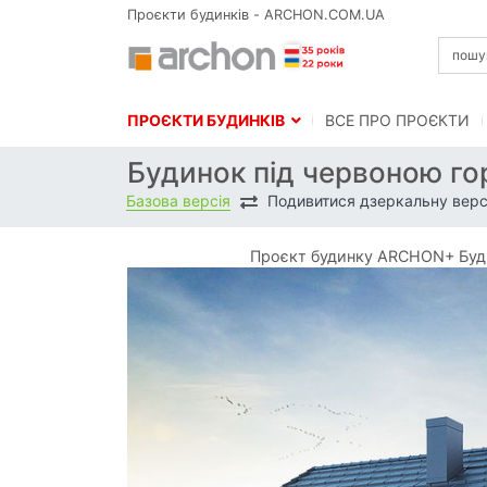
Проєкти будинків - ARCHON.COM.UA
ПРОЄКТИ БУДИНКІВ
BСЕ ПРО ПРОЄКТИ
Будинок під червоною го
Базова версія
Подивитися дзеркальну верс
Проєкт будинку ARCHON+ Буди