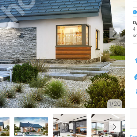
4 
к
1/20
Го