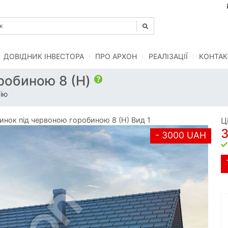
ДОВІДНИК ІНВЕСТОРА
ПРО АРХОН
РЕАЛІЗАЦІЇ
КОНТАК
робиною 8 (H)
ію
нок під червоною горобиною 8 (H) Вид 1
Ц
- 3000 UAH