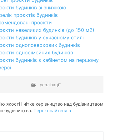
оєкти будинків зі знижкою
релік проєктів будинків
комендовані проєкти
оєкти невеликих будинків (до 150 м2)
оєкти будинків у сучасному стилі
оєкти одноповерхових будинків
оєкти односімейних будинків
оєкти будинків з кабінетом на першому
версі
реалізації
ію якості і чітке керівництво над будівництвом
пі будівництва.
Переконайтеся в