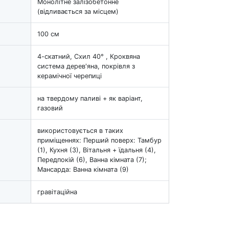
Монолітне залізобетонне
(відливається за місцем)
100 см
4-скатний, Схил 40° , Кроквяна
система дерев'яна, покрівля з
керамічної черепиці
на твердому паливі + як варіант,
газовий
використовується в таких
приміщеннях: Перший поверх: Тамбур
(1), Кухня (3), Вітальня + їдальня (4),
Передпокій (6), Ванна кімната (7);
Мансарда: Ванна кімната (9)
гравітаційна