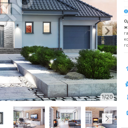
односімейний котедж одноповерховий з
ж
г
к
г
1/20