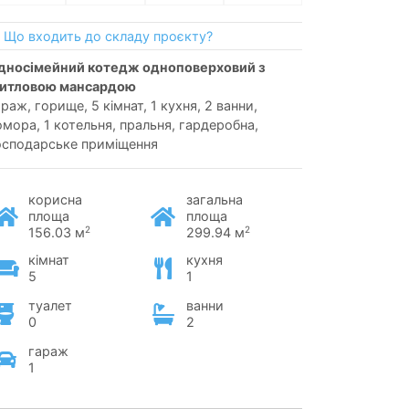
Що входить до складу проєкту?
итловою мансардою
араж, горище, 5 кімнат, 1 кухня, 2 ванни,
омора, 1 котельня, пральня, гардеробна,
осподарське приміщення
корисна
загальна
площа
площа
2
2
156.03 м
299.94 м
кімнат
кухня
5
1
туалет
ванни
0
2
гараж
1