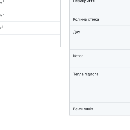
Перекриття
2
 м
2
 м
Колінна стінка
3
м
Дах
Котел
Тепла підлога
Вентиляція