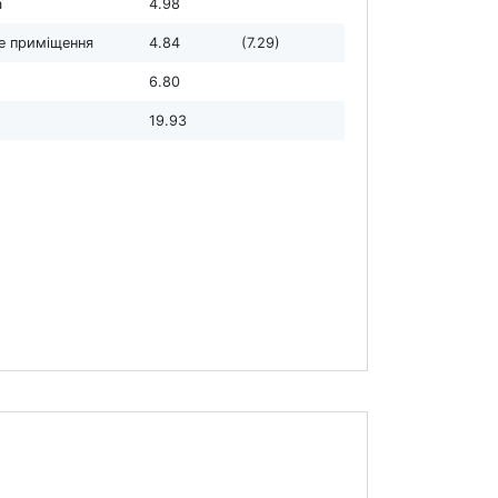
а
4.98
е приміщення
4.84
(7.29)
6.80
19.93