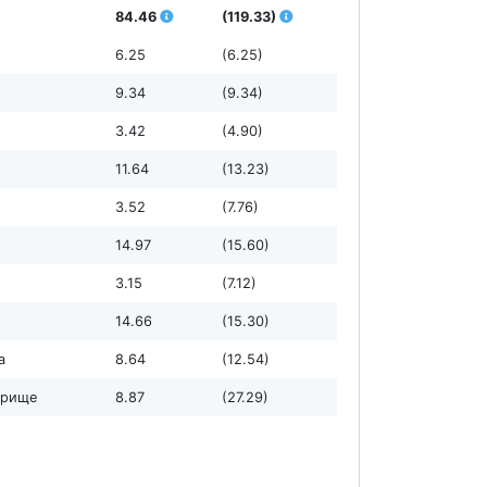
84.46
(119.33)
6.25
(6.25)
9.34
(9.34)
3.42
(4.90)
11.64
(13.23)
3.52
(7.76)
14.97
(15.60)
3.15
(7.12)
14.66
(15.30)
а
8.64
(12.54)
орище
8.87
(27.29)