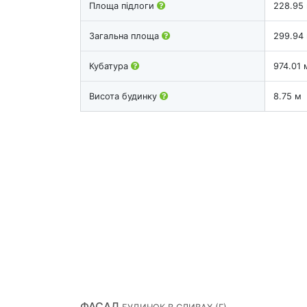
Площа підлоги
228.95
Загальна площа
299.94
Кубатура
974.01 
Висота будинку
8.75 м
ФАСАД