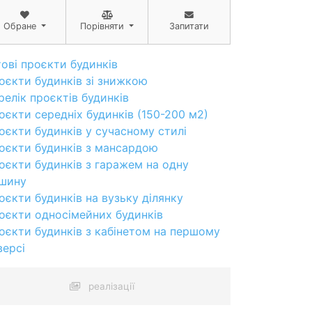
Обране
Порівняти
Запитати
тові проєкти будинків
оєкти будинків зі знижкою
релік проєктів будинків
оєкти середніх будинків (150-200 м2)
оєкти будинків у сучасному стилі
оєкти будинків з мансардою
оєкти будинків з гаражем на одну
шину
оєкти будинків на вузьку ділянку
оєкти односімейних будинків
оєкти будинків з кабінетом на першому
версі
реалізації