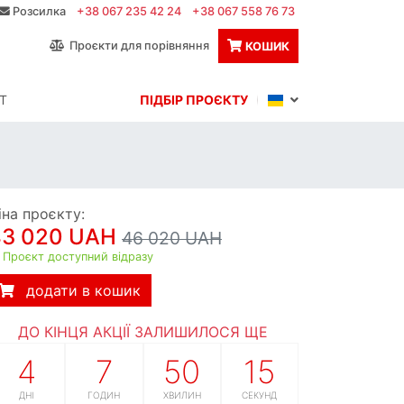
Розсилка
+38 067 235 42 24
+38 067 558 76 73
Проєкти для порівняння
КОШИК
Т
ПІДБІР ПРОЄКТУ
іна проєкту:
43 020 UAH
46 020 UAH
Проєкт доступний відразу
додати в кошик
ДО КІНЦЯ АКЦІЇ ЗАЛИШИЛОСЯ ЩЕ
4
7
50
14
ДНІ
ГОДИН
ХВИЛИН
СЕКУНД