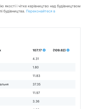
ію якості і чітке керівництво над будівництвом
пі будівництва.
Переконайтеся в
х
107.17
(109.62)
4.31
1.80
11.83
дальня
37.35
11.97
3.36