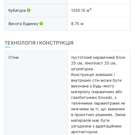
3
Кубатура
1205.15 м
Висота будинку
8.75 м
ТЕХНОЛОГІЯ І КОНСТРУКЦІЯ
Стіни
пустотілий керамічний блок
25 см, пінопласт 20 см,
штукатурка.
Конструкція зовнішніх і
внутрішніх стін може бути
виконана з будь-якого
матеріалу (керамічних або
газобетонних блоків), з
технічними параметрами не
нижчими за ті, що зазначені
в проєктних рішеннях. Зміна
матеріалів має бути
узгоджена з адаптаційним
архітектором.