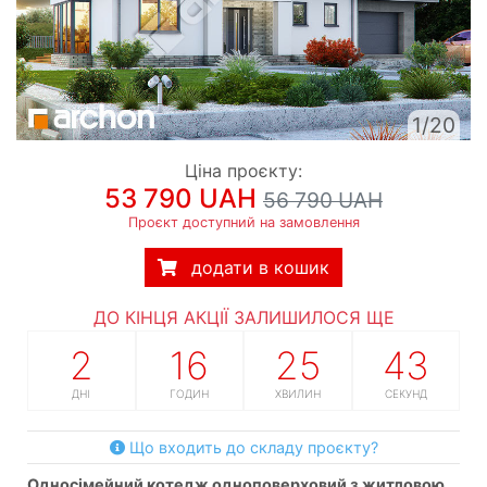
1/20
Ціна проєкту:
53 790 UAH
56 790 UAH
Проєкт доступний на замовлення
додати в кошик
ДО КІНЦЯ АКЦІЇ ЗАЛИШИЛОСЯ ЩЕ
2
16
25
42
ДНІ
ГОДИН
ХВИЛИН
СЕКУНД
Що входить до складу проєкту?
односімейний котедж одноповерховий з житловою