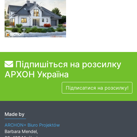
Підпишіться на розсилку
АРХОН Україна
Підписатися на розсилку!
Made by
ARCHON+ Biuro Projektów
Barbara Mendel,