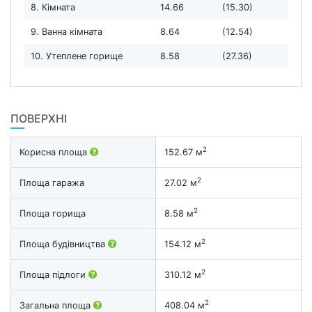
8. Кімната
14.66
(15.30)
9. Ванна кімната
8.64
(12.54)
10. Утеплене горище
8.58
(27.36)
ПОВЕРХНІ
2
Корисна площа
152.67 м
2
Площа гаража
27.02 м
2
Площа горища
8.58 м
2
Площа будівництва
154.12 м
2
Площа підлоги
310.12 м
2
Загальна площа
408.04 м