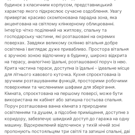
будинок з класичним корпусом, представницький
характер якого підкреслює сучасне оздоблення. Увагу
привертає красиво скомпонована парадна зона, яка
акцентована на світлому клінкерному облицюванні.
Інтер'єр чітко поділений на житлову, спальну та
господарську частини, які розташовані на окремих
поверхах. Завдяки великому склінню вітальня добре
освітлена і виглядає дуже привабливо. Простора вітальня
є зручною зоною відпочинку в будинку, широко відкрита
на терасу, аналогічно їдальні, розташованої поруч із нею.
Крита частина тераси, доступна із їдальні - ідеальне місце
для літнього кавового куточка. Кухня спроєктована із
зручним розташуванням функцій, просторими робочими
поверхнями та численними шафами для зберігання.
Кімната, спроєктована на першому поверсі, може бути
використана як кабінет або затишна гостьова спальня.
Поруч розташована ванна кімната з природним
освітленням та душем, а підсобне приміщення, доступне з
коридору, забезпечує швидкий доступ до гаража на одну
машину. Відокремлений відпочинок у тихій нічній зоні
пропонують постояльцям три світлі та затишні спальні, дві