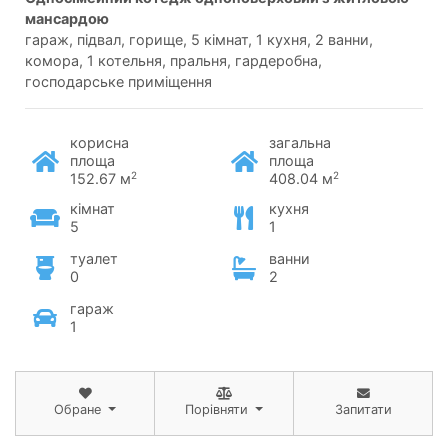
мансардою
гараж, підвал, горище, 5 кімнат, 1 кухня, 2 ванни,
комора, 1 котельня, пральня, гардеробна,
господарське приміщення
корисна
загальна
площа
площа
2
2
152.67 м
408.04 м
кімнат
кухня
5
1
туалет
ванни
0
2
гараж
1
Обране
Порівняти
Запитати