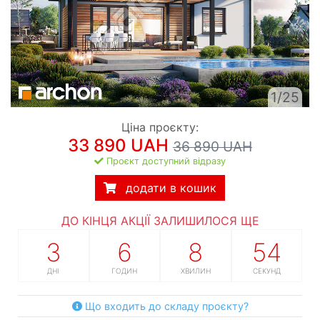
1/25
Ціна проєкту:
33 890 UAH
36 890 UAH
Проєкт доступний відразу
додати в кошик
ДО КІНЦЯ АКЦІЇ ЗАЛИШИЛОСЯ ЩЕ
3
6
8
53
ДНІ
ГОДИН
ХВИЛИН
СЕКУНД
Що входить до складу проєкту?