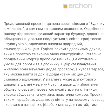
Представлений проєкт - це нова версія відомого "Будинку
в Малинівці", з каміном та газовим опаленням. Оздоблення
фасаду підкреслює сучасний характер будинку, дерев'яне
облицювання ідеально поєднується зі світло-графітовою
штукатуркою, одночасно вносячи природний,
атмосферний акцент. Будівля покрита двосхилим дахом,
який є простою та економічною конструкцією. Ретельно
продуманий інтер'єр пропонує мешканцям оптимальні
умови для роботи та відпочинку. Відкрите планування
житлової зони візуально додає простору, а кутова тераса,
яку можна вийти звідси, є додатковим місцем для
сімейного відпочинку. У вітальні є місце для кутового
дивана, в їдальні – великий стіл та шафи для зберігання
обіднього сервізу, перевагою кухні є зручна стільниця,
висока вбудована та суміжна, практична комора. Проєкт
також передбачає додаткову кімнату на першому поверсі,
яка стане в нагоді як офіс або кімната для гостей, тим