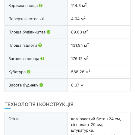
2
Корисна площа
114.3 м
2
Поверхня котельні
4.04 м
2
Площа будівництва
89.63 м
2
Площа підлоги
131.94 м
2
Загальна площа
176.12 м
3
Кубатура
588.26 м
Висота будинку
8.37 м
ТЕХНОЛОГІЯ І КОНСТРУКЦІЯ
Стіни
комірчастий бетон 24 см,
пінопласт 20 см,
штукатурка.