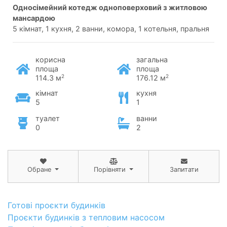
односімейний котедж одноповерховий з житловою
мансардою
5 кімнат, 1 кухня, 2 ванни, комора, 1 котельня, пральня
корисна
загальна
площа
площа
2
2
114.3 м
176.12 м
кімнат
кухня
5
1
туалет
ванни
0
2
Обране
Порівняти
Запитати
Готові проєкти будинків
Проєкти будинків з тепловим насосом