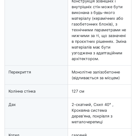
Конструкція зовнішніх і
внутрішніх стін може бути
виконана з будь-якого
матеріалу (керамічних або
газобетонних блоків), з
технічними параметрами не
нижчими за ті, що зазначені
в проєктних рішеннях. Зміна
матеріалів має бути
узгоджена з адаптаційним
архітектором.
Перекриття
Монолітне залізобетонне
(відливається за місцем)
Колінна стінка
127 см
Дах
2-скатний, Схил 40° ,
Кроквяна система
дерев'яна, покрівля з
металочерепиці
Котел
газовий