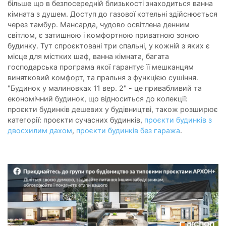
більше що в безпосередній близькості знаходиться ванна
кімната з душем. Доступ до газової котельні здійснюється
через тамбур. Мансарда, чудово освітлена денним
світлом, є затишною і комфортною приватною зоною
будинку. Тут спроєктовані три спальні, у кожній з яких є
місце для містких шаф, ванна кімната, багата
господарська програма якої гарантує її мешканцям
винятковий комфорт, та пральня з функцією сушіння.
"Будинок у малиновках 11 вер. 2" - це привабливий та
економічний будинок, що відноситься до колекції:
проєкти будинків дешевих у будівництві, також розширює
категорії: проєкти сучасних будинків,
проєкти будинків з
двосхилим дахом
,
проєкти будинків без гаража
.