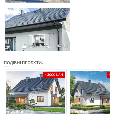
2021-08-09
23
ПОДІБНІ ПРОЄКТИ:
- 3000 UAH
- 