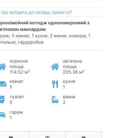
Що входить до складу проєкту?
итловою мансардою
раж, 5 кімнат, 1 кухня, 2 ванни, комора, 1
отельня, гардеробна
корисна
загальна
площа
площа
2
2
114.52 м
205.38 м
кімнат
кухня
5
1
туалет
ванни
0
2
гараж
1