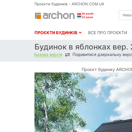
Проєкти будинків - ARCHON.COM.UA
ПРОЄКТИ БУДИНКІВ
BСЕ ПРО ПРОЄКТИ
Будинок в яблонках вер. 
Базова версія
Подивитися дзеркальну верс
Проєкт будинку ARCHON