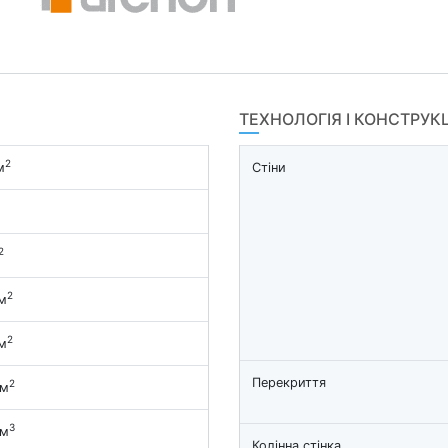
ТЕХНОЛОГІЯ І КОНСТРУК
2
м
Стіни
2
2
м
2
м
Перекриття
2
 м
3
 м
Колінна стінка