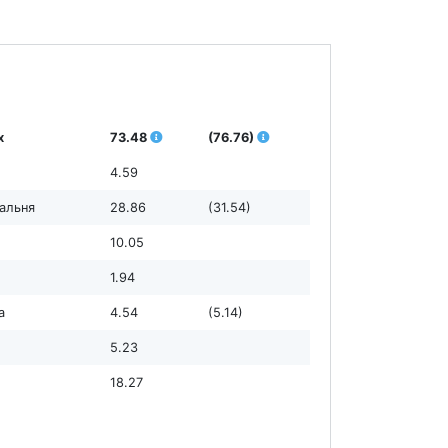
х
73.48
(76.76)
4.59
дальня
28.86
(31.54)
10.05
1.94
а
4.54
(5.14)
5.23
18.27