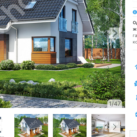
односімейний котедж одноповерховий з
ж
га
к
1/47