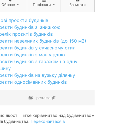
Обране
Порівняти
Запитати
тові проєкти будинків
оєкти будинків зі знижкою
релік проєктів будинків
оєкти невеликих будинків (до 150 м2)
оєкти будинків у сучасному стилі
оєкти будинків з мансардою
оєкти будинків з гаражем на одну
шину
оєкти будинків на вузьку ділянку
оєкти односімейних будинків
реалізації
ію якості і чітке керівництво над будівництвом
пі будівництва.
Переконайтеся в