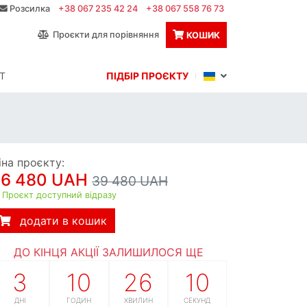
Розсилка
+38 067 235 42 24
+38 067 558 76 73
Проєкти для порівняння
КОШИК
Т
ПІДБІР ПРОЄКТУ
іна проєкту:
36 480 UAH
39 480 UAH
Проєкт доступний відразу
додати в кошик
ДО КІНЦЯ АКЦІЇ ЗАЛИШИЛОСЯ ЩЕ
3
10
26
9
ДНІ
ГОДИН
ХВИЛИН
СЕКУНД