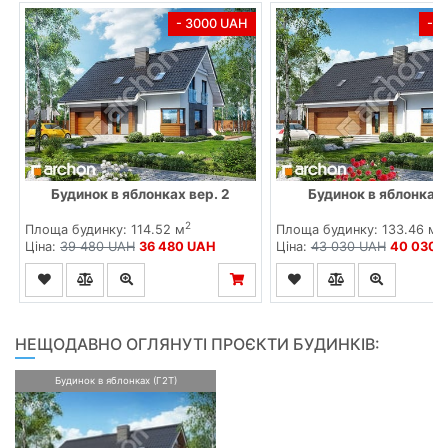
- 3000 UAH
- 
Будинок в яблонках вер. 2
Будинок в яблонках 
2
2
Площа будинку: 114.52 м
Площа будинку: 133.46 м
Ціна:
39 480 UAH
36 480 UAH
Ціна:
43 030 UAH
40 030 
НЕЩОДАВНО ОГЛЯНУТІ ПРОЄКТИ БУДИНКІВ:
Будинок в яблонках (Г2Т)