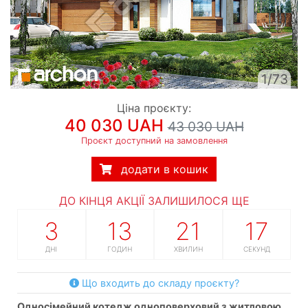
1/73
Ціна проєкту:
40 030 UAH
43 030 UAH
Проєкт доступний на замовлення
додати в кошик
ДО КІНЦЯ АКЦІЇ ЗАЛИШИЛОСЯ ЩЕ
3
13
21
16
ДНІ
ГОДИН
ХВИЛИН
СЕКУНД
Що входить до складу проєкту?
односімейний котедж одноповерховий з житловою