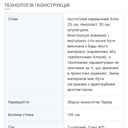
ТЕХНОЛОГІЯ І КОНСТРУКЦІЯ
Стіни
пустотілий керамічний блок
25 см, пінопласт 20 см,
штукатурка.
Конструкція зовнішніх і
внутрішніх стін може бути
виконана з будь-якого
матеріалу (керамічних або
газобетонних блоків), з
технічними параметрами не
нижчими за ті, що зазначені
в проєктних рішеннях. Зміна
матеріалів має бути
узгоджена з адаптаційним
архітектором.
Перекриття
Збірно-монолітне Теріва
Колінна стінка
135 см
Дах
2-скатний, Схил 40° ,