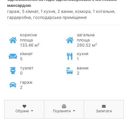
мансардою
гараж, 5 кімнат, 1 кухня, 2 ванни, комора, 1 котельня,
гардеробна, господарське приміщення
корисна
загальна
площа
площа
2
2
133.46 м
260.52 м
кімнат
кухня
5
1
туалет
ванни
0
2
гараж
2
Обране
Порівняти
Запитати