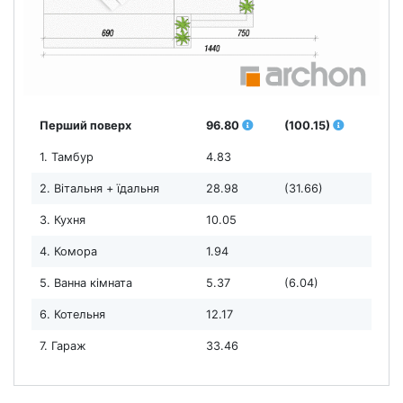
Перший поверх
96.80
(100.15)
1. Тамбур
4.83
2. Вітальня + їдальня
28.98
(31.66)
3. Кухня
10.05
4. Комора
1.94
5. Ванна кімната
5.37
(6.04)
6. Котельня
12.17
7. Гараж
33.46