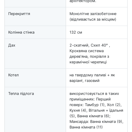
архітектором.
Перекриття
Монолітне залізобетонне
(відливається за місцем)
Колінна стінка
132 см
Дах
2-скатний, Схил 40° ,
Кроквяна система
дерев'яна, покрівля з
керамічної черепиці
Котел
на твердому паливі + як
варіант, газовий
Тепла підлога
використовується в таких
приміщеннях: Перший
поверх: Тамбур (1), Хол (2),
Кухня (4), Вітальня + їдальня
(5), Ванна кімната (6);
Мансарда: Ванна кімната (9),
Ванна кімната (11)