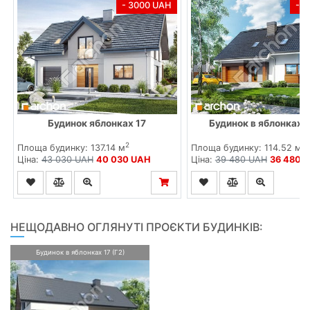
- 3000 UAH
- 
Будинок яблонках 17
Будинок в яблонках в
2
2
Площа будинку: 137.14 м
Площа будинку: 114.52 м
Ціна:
43 030 UAH
40 030 UAH
Ціна:
39 480 UAH
36 480 
НЕЩОДАВНО ОГЛЯНУТІ ПРОЄКТИ БУДИНКІВ:
Будинок в яблонках 17 (Г2)