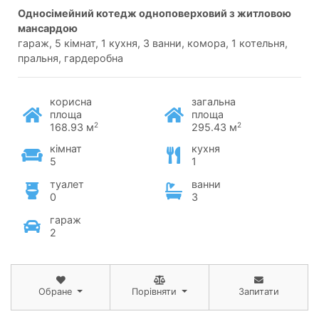
односімейний котедж одноповерховий з житловою
мансардою
гараж, 5 кімнат, 1 кухня, 3 ванни, комора, 1 котельня,
пральня, гардеробна
корисна
загальна
площа
площа
2
2
168.93 м
295.43 м
кімнат
кухня
5
1
туалет
ванни
0
3
гараж
2
Обране
Порівняти
Запитати