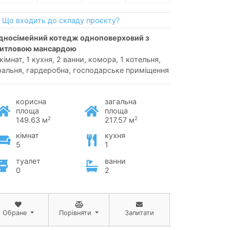
Що входить до складу проєкту?
итловою мансардою
кімнат, 1 кухня, 2 ванни, комора, 1 котельня,
ральня, гардеробна, господарське приміщення
корисна
загальна
площа
площа
2
2
149.63 м
217.57 м
кімнат
кухня
5
1
туалет
ванни
0
2
Обране
Порівняти
Запитати