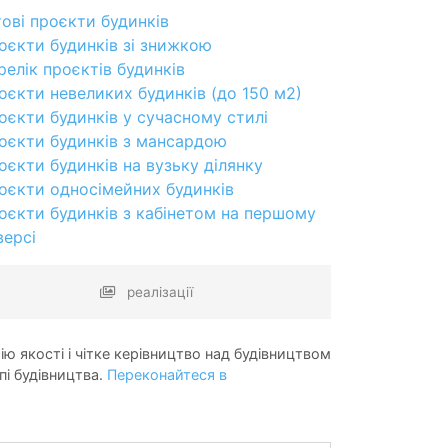
тові проєкти будинків
оєкти будинків зі знижкою
релік проєктів будинків
оєкти невеликих будинків (до 150 м2)
оєкти будинків у сучасному стилі
оєкти будинків з мансардою
оєкти будинків на вузьку ділянку
оєкти односімейних будинків
оєкти будинків з кабінетом на першому
версі
реалізації
ію якості і чітке керівництво над будівництвом
пі будівництва.
Переконайтеся в