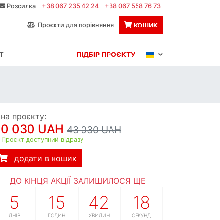
Розсилка
+38 067 235 42 24
+38 067 558 76 73
Проєкти для порівняння
КОШИК
Т
ПІДБІР ПРОЄКТУ
іна проєкту:
40 030 UAH
43 030 UAH
Проєкт доступний відразу
додати в кошик
ДО КІНЦЯ АКЦІЇ ЗАЛИШИЛОСЯ ЩЕ
5
15
42
17
ДНІВ
ГОДИН
ХВИЛИН
СЕКУНД