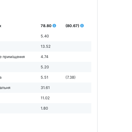
х
78.80
(80.67)
5.40
13.52
е приміщення
4.74
5.20
а
5.51
(7.38)
дальня
31.61
11.02
1.80