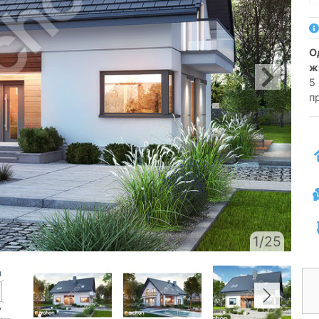
односімейний котедж одноповерховий з
ж
5 
п
1/25