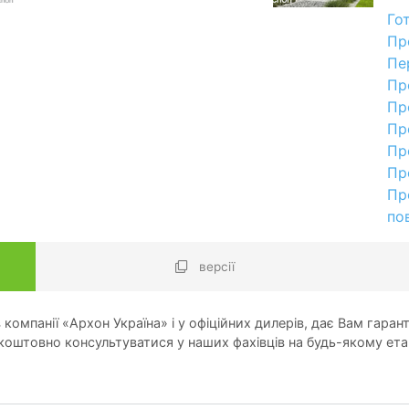
Го
Пр
Пе
Пр
Пр
Пр
Пр
Пр
Пр
по
версії
компанії «Архон Україна» і у офіційних дилерів, дає Вам гарант
оштовно консультуватися у наших фахівців на будь-якому ета