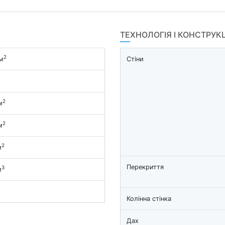
ТЕХНОЛОГІЯ І КОНСТРУК
2
м
Стіни
2
м
2
м
2
м
Перекриття
3
м
Колінна стінка
Дах