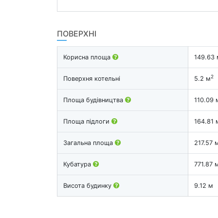
ПОВЕРХНІ
Корисна площа
149.63 
2
Поверхня котельні
5.2 м
Площа будівництва
110.09 
Площа підлоги
164.81 
Загальна площа
217.57 
Кубатура
771.87 
Висота будинку
9.12 м