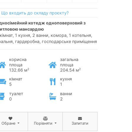
Що входить до складу проєкту?
итловою мансардою
кімнат, 1 кухня, 2 ванни, комора, 1 котельня,
ральня, гардеробна, господарське приміщення
корисна
загальна
площа
площа
2
2
132.66 м
204.54 м
кімнат
кухня
5
1
туалет
ванни
0
2
Обране
Порівняти
Запитати