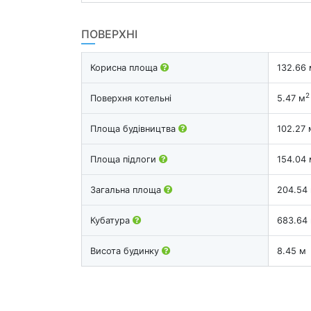
ПОВЕРХНІ
Корисна площа
132.66 
2
Поверхня котельні
5.47 м
Площа будівництва
102.27 
Площа підлоги
154.04 
Загальна площа
204.54
Кубатура
683.64
Висота будинку
8.45 м