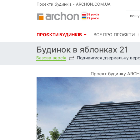
Проєкти будинків - ARCHON.COM.UA
ПРОЄКТИ БУДИНКІВ
BСЕ ПРО ПРОЄКТИ
Будинок в яблонках 21
Базова версія
Подивитися дзеркальну верс
Проєкт будинку ARCHO