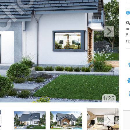
односімейний котедж одноповерховий з
ж
5 
п
1/25