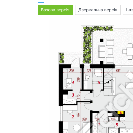
Базова версія
Дзеркальна версія
Інт