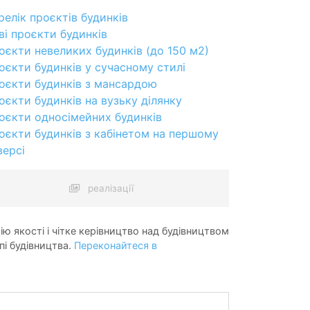
релік проєктів будинків
ві проєкти будинків
оєкти невеликих будинків (до 150 м2)
оєкти будинків у сучасному стилі
оєкти будинків з мансардою
оєкти будинків на вузьку ділянку
оєкти односімейних будинків
оєкти будинків з кабінетом на першому
версі
реалізації
ію якості і чітке керівництво над будівництвом
пі будівництва.
Переконайтеся в