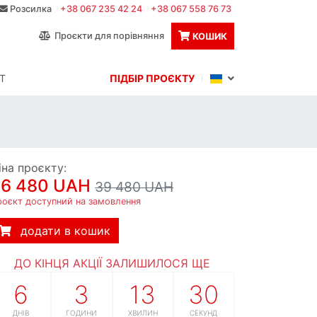
Розсилка
+38 067 235 42 24
+38 067 558 76 73
Проєкти для порівняння
КОШИК
Т
ПІДБІР ПРОЄКТУ
іна проєкту:
36 480 UAH
39 480 UAH
роєкт доступний на замовлення
додати в кошик
ДО КІНЦЯ АКЦІЇ ЗАЛИШИЛОСЯ ЩЕ
6
3
13
29
ДНІВ
ГОДИНИ
ХВИЛИН
СЕКУНД