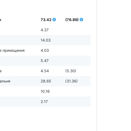
х
73.42
(76.89)
4.37
14.03
е приміщення
4.03
5.47
а
4.54
(5.30)
дальня
28.65
(31.36)
10.16
2.17