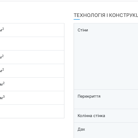
ТЕХНОЛОГІЯ І КОНСТРУК
2
м
Стіни
2
м
2
м
2
 м
Перекриття
3
 м
Колінна стінка
Дах