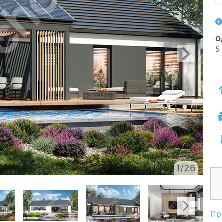
5
1/26
Пр