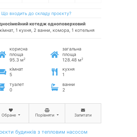
Що входить до складу проєкту?
односімейний котедж одноповерховий
 кімнат, 1 кухня, 2 ванни, комора, 1 котельня
корисна
загальна
площа
площа
2
2
95.3 м
128.48 м
кімнат
кухня
5
1
туалет
ванни
0
2
Обране
Порівняти
Запитати
оєкти будинків з тепловим насосом