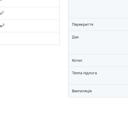
м
2
м
Перекриття
3
 м
Дах
Котел
Тепла підлога
Вентиляція