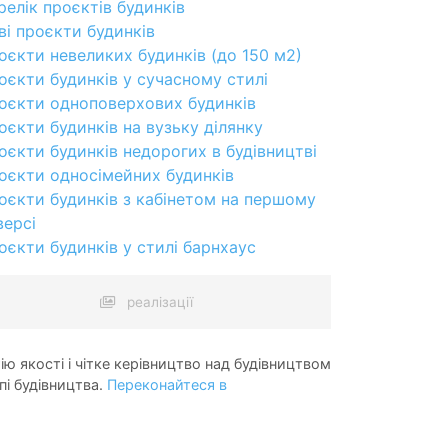
релік проєктів будинків
ві проєкти будинків
оєкти невеликих будинків (до 150 м2)
оєкти будинків у сучасному стилі
оєкти одноповерхових будинків
оєкти будинків на вузьку ділянку
оєкти будинків недорогих в будівництві
оєкти односімейних будинків
оєкти будинків з кабінетом на першому
версі
оєкти будинків у стилі барнхаус
реалізації
ію якості і чітке керівництво над будівництвом
пі будівництва.
Переконайтеся в