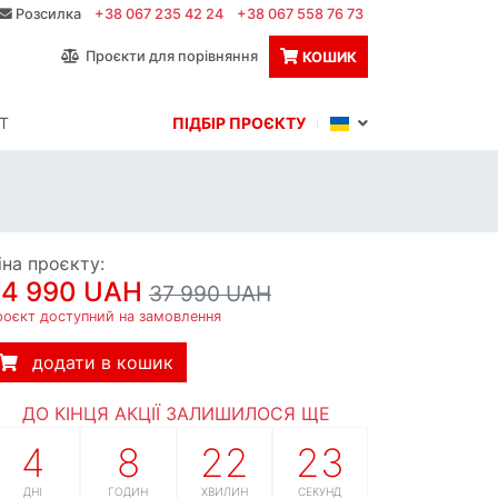
Розсилка
+38 067 235 42 24
+38 067 558 76 73
Проєкти для порівняння
КОШИК
Т
ПІДБІР ПРОЄКТУ
іна проєкту:
34 990 UAH
37 990 UAH
роєкт доступний на замовлення
додати в кошик
ДО КІНЦЯ АКЦІЇ ЗАЛИШИЛОСЯ ЩЕ
4
8
22
22
ДНІ
ГОДИН
ХВИЛИН
СЕКУНД