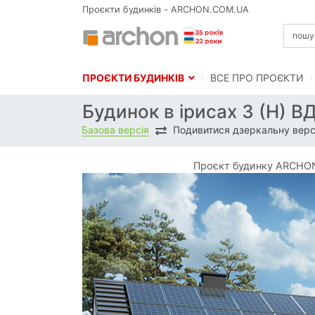
Проєкти будинків - ARCHON.COM.UA
ПРОЄКТИ БУДИНКІВ
BСЕ ПРО ПРОЄКТИ
Будинок в ірисах 3 (Н) В
Базова версія
Подивитися дзеркальну верс
Проєкт будинку ARCHON+