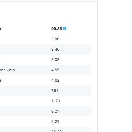
х
99.85
3.86
9.40
а
3.05
пральнею
4.55
а
4.62
7.51
11.70
9.21
9.22
26.22