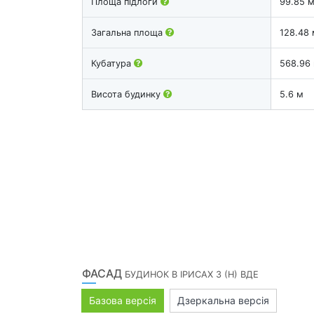
Площа підлоги
99.85 
Загальна площа
128.48 
Кубатура
568.96
Висота будинку
5.6 м
ФАСАД
БУДИНОК В ІРИСАХ 3 (Н) ВДЕ
Базова версія
Дзеркальна версія