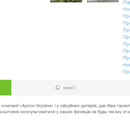
Пе
Но
Пр
Пр
Пр
Пр
Пр
Пр
Пр
по
Пр
версії
компанії «Архон Україна» і у офіційних дилерів, дає Вам гарант
оштовно консультуватися у наших фахівців на будь-якому ета