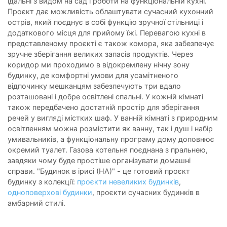
їдальні з видом на сад і роботи на функціональній кухні.
Проєкт дає можливість облаштувати сучасний кухонний
острів, який поєднує в собі функцію зручної стільниці і
додаткового місця для прийому їжі. Перевагою кухні в
представленому проєкті є також комора, яка забезпечує
зручне зберігання великих запасів продуктів. Через
коридор ми проходимо в відокремлену нічну зону
будинку, де комфортні умови для усамітненого
відпочинку мешканцям забезпечують три вдало
розташовані і добре освітлені спальні. У кожній кімнаті
також передбачено достатній простір для зберігання
речей у вигляді містких шаф. У ванній кімнаті з природним
освітленням можна розмістити як ванну, так і душ і набір
умивальників, а функціональну програму дому доповнює
окремий туалет. Газова котельня поєднана з пральнею,
завдяки чому буде простіше організувати домашні
справи. "Будинок в ірисі (НА)" - це готовий проєкт
будинку з колекції:
проєкти невеликих будинків
,
одноповерхові будинки
, проєкти сучасних будинків в
амбарний стилі.