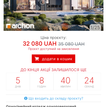
1/25
Ціна проєкту:
32 080 UAH
35 080 UAH
Проєкт доступний на замовлення
додати в кошик
ДО КІНЦЯ АКЦІЇ ЗАЛИШИЛОСЯ ЩЕ
5
8
40
24
ДНІВ
ГОДИН
ХВИЛИН
СЕКУНД
Що входить до складу проєкту?
односімейний котедж одноповерховий