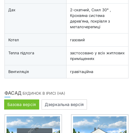
Дах
2-скатний, Схил 30° ,
Кроквяна система
дерев'яна, покрівля з
металочерепиці
Котел
газовий
Тепла підлога
застосовано у всіх житлових
приміщеннях
Вентиляція
гравітаційна
ФАСАД
БУДИНОК В ІРИСІ (НА)
Базова версія
Дзеркальна версія