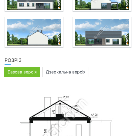
РОЗРІЗ
Базова версія
Дзеркальна версія