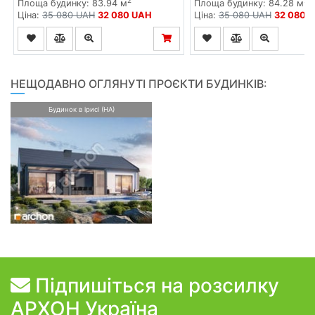
2
2
Площа будинку: 83.94 м
Площа будинку: 84.28 м
Ціна:
35 080 UAH
32 080 UAH
Ціна:
35 080 UAH
32 080 
НЕЩОДАВНО ОГЛЯНУТІ ПРОЄКТИ БУДИНКІВ:
Будинок в ірисі (НА)
Підпишіться на розсилку
АРХОН Україна