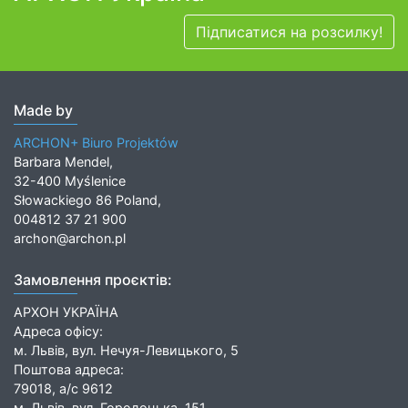
Підписатися на розсилку!
Made by
ARCHON+ Biuro Projektów
Barbara Mendel,
32-400 Myślenice
Słowackiego 86 Poland,
004812 37 21 900
archon@archon.pl
Замовлення проєктів:
АРХОН УКРАЇНА
Адреса офісу:
м. Львів, вул. Нечуя-Левицького, 5
Поштова адреса:
79018, а/с 9612
м. Львів, вул. Городоцька, 151