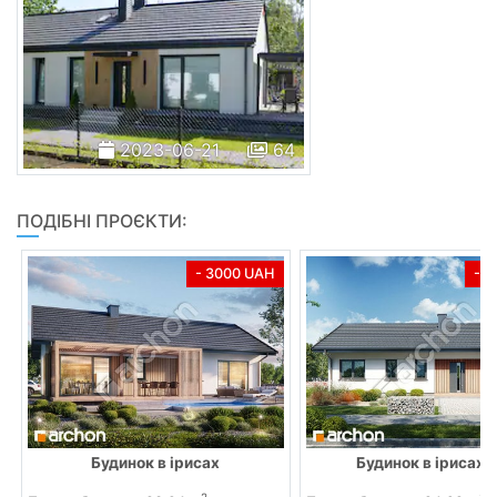
2023-06-21
64
ПОДІБНІ ПРОЄКТИ:
- 3000 UAH
- 
Будинок в ірисах
Будинок в ірисах (