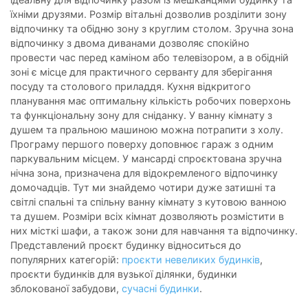
їхніми друзями. Розмір вітальні дозволив розділити зону
відпочинку та обідню зону з круглим столом. Зручна зона
відпочинку з двома диванами дозволяє спокійно
провести час перед каміном або телевізором, а в обідній
зоні є місце для практичного серванту для зберігання
посуду та столового приладдя. Кухня відкритого
планування має оптимальну кількість робочих поверхонь
та функціональну зону для сніданку. У ванну кімнату з
душем та пральною машиною можна потрапити з холу.
Програму першого поверху доповнює гараж з одним
паркувальним місцем. У мансарді спроєктована зручна
нічна зона, призначена для відокремленого відпочинку
домочадців. Тут ми знайдемо чотири дуже затишні та
світлі спальні та спільну ванну кімнату з кутовою ванною
та душем. Розміри всіх кімнат дозволяють розмістити в
них місткі шафи, а також зони для навчання та відпочинку.
Представлений проєкт будинку відноситься до
популярних категорій:
проєкти невеликих будинків
,
проєкти будинків для вузької ділянки, будинки
зблокованої забудови,
сучасні будинки
.