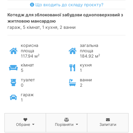
Що входить до складу проєкту?
котедж для зблокованої забудови одноповерховий з
житловою мансардою
гараж, 5 кімнат, 1 кухня, 2 ванни
корисна
загальна
площа
площа
2
2
117.94 м
184.92 м
кімнат
кухня
5
1
туалет
ванни
0
2
гараж
1
Обране
Порівняти
Запитати