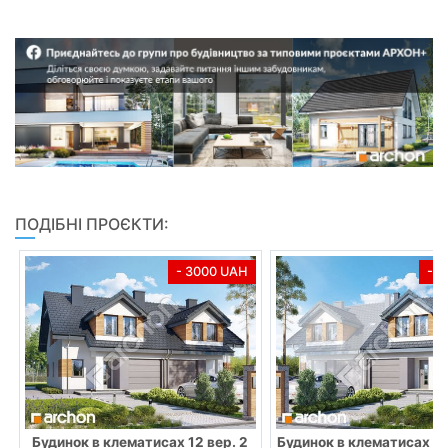
ПОДІБНІ ПРОЄКТИ:
- 3000 UAH
- 
Будинок в клематисах 12 вер. 2
Будинок в клематисах 12