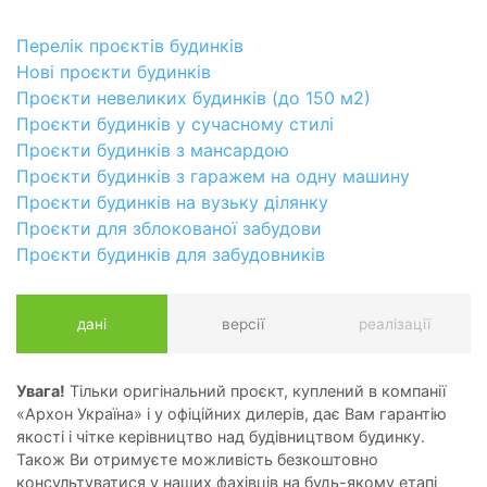
Перелік проєктів будинків
Нові проєкти будинків
Проєкти невеликих будинків (до 150 м2)
Проєкти будинків у сучасному стилі
Проєкти будинків з мансардою
Проєкти будинків з гаражем на одну машину
Проєкти будинків на вузьку ділянку
Проєкти для зблокованої забудови
Проєкти будинків для забудовників
дані
версії
реалізації
Увага!
Тільки оригінальний проєкт, куплений в компанії
«Архон Україна» і у офіційних дилерів, дає Вам гарантію
якості і чітке керівництво над будівництвом будинку.
Також Ви отримуєте можливість безкоштовно
консультуватися у наших фахівців на будь-якому етапі