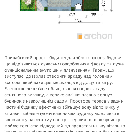
Привабливий проєкт будинку для зблокованої забудови,
що відрізняється сучасним оздобленням фасаду та дуже
функціональним внутрішнім плануванням. Гараж, що
виступає, дозволив створити аркаду над головним
входом, який захищає мешканців від дощу та вітру.
Елегантне дерев'яне облицювання надає фасаду
стильного вигляду, а велике скління плавно з'єднує
будинок з навколишнім садом. Простора тераса у задній
частині будинку ефективно збільшує зону відпочинку у
вітальні, забезпечуючи власникам будинку можливість
відпочинку на свіжому повітрі. Перший поверх будинку
майже повністю відведений під представницьку вітальню,
ідеальну для відпочинку разом із мешканцями будинку та