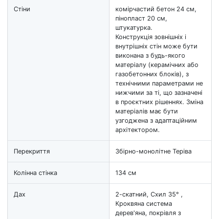
Стіни
комірчастий бетон 24 см,
пінопласт 20 см,
штукатурка.
Конструкція зовнішніх і
внутрішніх стін може бути
виконана з будь-якого
матеріалу (керамічних або
газобетонних блоків), з
технічними параметрами не
нижчими за ті, що зазначені
в проєктних рішеннях. Зміна
матеріалів має бути
узгоджена з адаптаційним
архітектором.
Перекриття
Збірно-монолітне Теріва
Колінна стінка
134 см
Дах
2-скатний, Схил 35° ,
Кроквяна система
дерев'яна, покрівля з