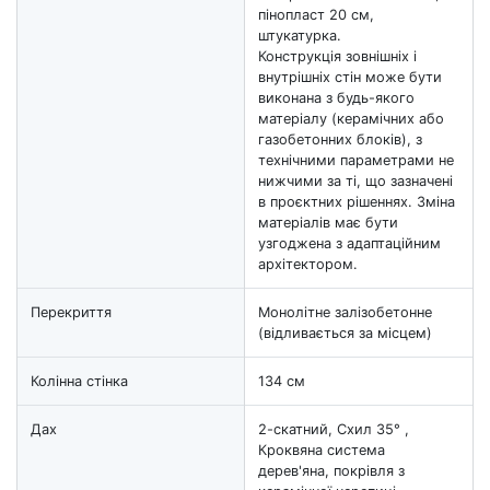
пінопласт 20 см,
штукатурка.
Конструкція зовнішніх і
внутрішніх стін може бути
виконана з будь-якого
матеріалу (керамічних або
газобетонних блоків), з
технічними параметрами не
нижчими за ті, що зазначені
в проєктних рішеннях. Зміна
матеріалів має бути
узгоджена з адаптаційним
архітектором.
Перекриття
Монолітне залізобетонне
(відливається за місцем)
Колінна стінка
134 см
Дах
2-скатний, Схил 35° ,
Кроквяна система
дерев'яна, покрівля з