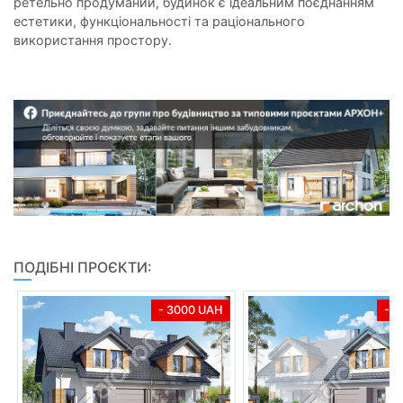
ретельно продуманий, будинок є ідеальним поєднанням
естетики, функціональності та раціонального
використання простору.
ПОДІБНІ ПРОЄКТИ:
- 3000 UAH
- 