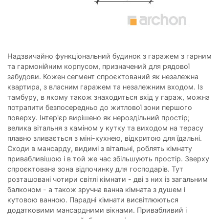
Надзвичайно функціональний будинок з гаражем з гарним
та гармонійним корпусом, призначений для рядової
забудови. Кожен сегмент спроєктований як незалежна
квартира, з власним гаражем та незалежним входом. Із
тамбуру, в якому також знаходиться вхід у гараж, можна
потрапити безпосередньо до житлової зони першого
поверху. Інтер'єр вирішено як нероздільний простір;
велика вітальня з каміном у кутку та виходом на терасу
плавно зливається з міні-кухнею, відкритою для їдальні.
Сходи в мансарду, видимі з вітальні, роблять кімнату
привабливішою і в той же час збільшують простір. Зверху
спроєктована зона відпочинку для господарів. Тут
розташовані чотири світлі кімнати - дві з них із загальним
балконом - а також зручна ванна кімната з душем і
кутовою ванною. Парадні кімнати висвітлюються
додатковими мансардними вікнами. Привабливий і