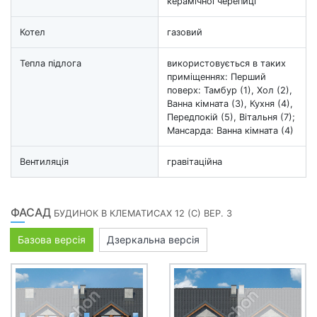
керамічної черепиці
Котел
газовий
Тепла підлога
використовується в таких
приміщеннях: Перший
поверх: Тамбур (1), Хол (2),
Ванна кімната (3), Кухня (4),
Передпокій (5), Вітальня (7);
Мансарда: Ванна кімната (4)
Вентиляція
гравітаційна
ФАСАД
БУДИНОК В КЛЕМАТИСАХ 12 (С) ВЕР. 3
Базова версія
Дзеркальна версія