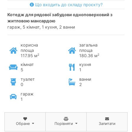
Що входить до складу проєкту?
котедж для рядової забудови одноповерховий з
житловою мансардою
гараж, 5 кімнат, 1 кухня, 2 ванни
корисна
загальна
площа
площа
2
2
117.95 м
180.36 м
кімнат
кухня
5
1
туалет
ванни
0
2
гараж
1
Обране
Порівняти
Запитати