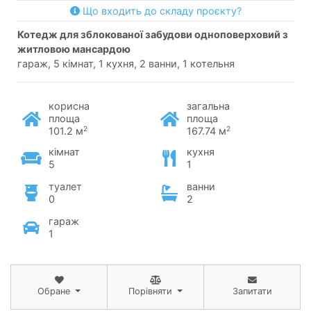
Що входить до складу проєкту?
котедж для зблокованої забудови одноповерховий з
житловою мансардою
гараж, 5 кімнат, 1 кухня, 2 ванни, 1 котельня
корисна
загальна
площа
площа
2
2
101.2 м
167.74 м
кімнат
кухня
5
1
туалет
ванни
0
2
гараж
1
Обране
Порівняти
Запитати