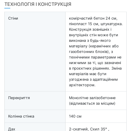
ТЕХНОЛОГІЯ І КОНСТРУКЦІЯ
Стіни
комірчастий бетон 24 см,
пінопласт 15 см, штукатурка.
Конструкція зовнішніх і
внутрішніх стін може бути
виконана з будь-якого
матеріалу (керамічних або
газобетонних блоків), з
технічними параметрами не
нижчими за ті, що зазначені
в проєктних рішеннях. Зміна
матеріалів має бути
узгоджена з адаптаційним
архітектором.
Перекриття
Монолітне залізобетонне
(відливається за місцем)
Колінна стінка
140 см
Дах
2-скатний, Схил 35° ,