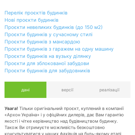
Перелік проєктів будинків
Нові проєкти будинків
Проєкти невеликих будинків (до 150 м2)
Проєкти будинків у сучасному стилі
Проєкти будинків з мансардою
Проєкти будинків з гаражем на одну машину
Проєкти будинків на вузьку ділянку
Проєкти для зблокованої забудови
Проєкти будинків для забудовників
дані
версії
реалізації
Увага!
Тільки оригінальний проєкт, куплений в компанії
«Архон Україна» і у офіційних дилерів, дає Вам гарантію
якості і чітке керівництво над будівництвом будинку.
Також Ви отримуєте можливість безкоштовно
консультуватися у наших фахівців на будь-якому етапі