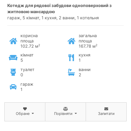
котедж для рядової забудови одноповерховий з
житловою мансардою
гараж, 5 кімнат, 1 кухня, 2 ванни, 1 котельня
корисна
загальна
площа
площа
2
2
102.72 м
167.78 м
кімнат
кухня
5
1
туалет
ванни
0
2
гараж
1
Обране
Порівняти
Запитати