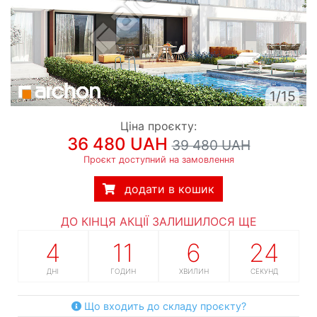
1/15
Ціна проєкту:
36 480 UAH
39 480 UAH
Проєкт доступний на замовлення
додати в кошик
ДО КІНЦЯ АКЦІЇ ЗАЛИШИЛОСЯ ЩЕ
4
11
6
23
ДНІ
ГОДИН
ХВИЛИН
СЕКУНД
Що входить до складу проєкту?