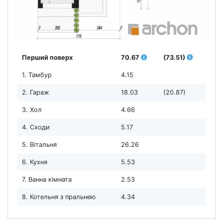
Перший поверх
70.67
(73.51)
1. Тамбур
4.15
2. Гараж
18.03
(20.87)
3. Хол
4.66
4. Сходи
5.17
5. Вітальня
26.26
6. Кухня
5.53
7. Ванна кімната
2.53
8. Котельня з пральнею
4.34