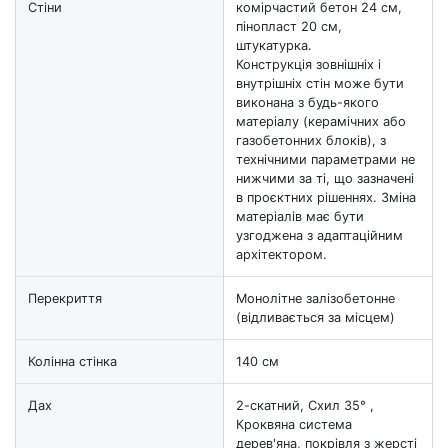
Стіни
комірчастий бетон 24 см,
пінопласт 20 см,
штукатурка.
Конструкція зовнішніх і
внутрішніх стін може бути
виконана з будь-якого
матеріалу (керамічних або
газобетонних блоків), з
технічними параметрами не
нижчими за ті, що зазначені
в проєктних рішеннях. Зміна
матеріалів має бути
узгоджена з адаптаційним
архітектором.
Перекриття
Монолітне залізобетонне
(відливається за місцем)
Колінна стінка
140 см
Дах
2-скатний, Схил 35° ,
Кроквяна система
дерев'яна, покрівля з жерсті