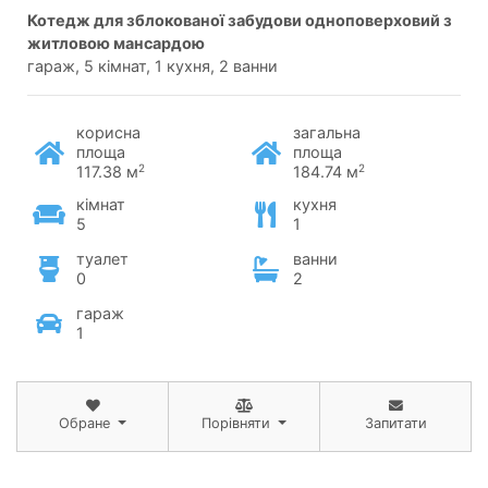
котедж для зблокованої забудови одноповерховий з
житловою мансардою
гараж, 5 кімнат, 1 кухня, 2 ванни
корисна
загальна
площа
площа
2
2
117.38 м
184.74 м
кімнат
кухня
5
1
туалет
ванни
0
2
гараж
1
Обране
Порівняти
Запитати