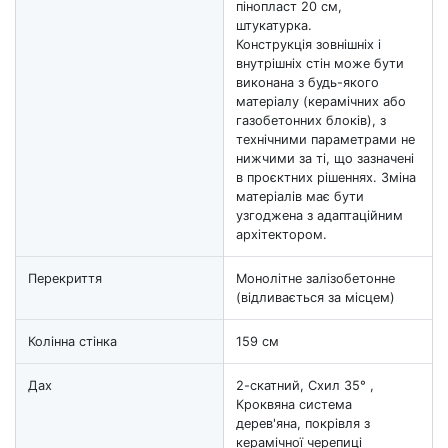
пінопласт 20 см,
штукатурка.
Конструкція зовнішніх і
внутрішніх стін може бути
виконана з будь-якого
матеріалу (керамічних або
газобетонних блоків), з
технічними параметрами не
нижчими за ті, що зазначені
в проєктних рішеннях. Зміна
матеріалів має бути
узгоджена з адаптаційним
архітектором.
Перекриття
Монолітне залізобетонне
(відливається за місцем)
Колінна стінка
159 см
Дах
2-скатний, Схил 35° ,
Кроквяна система
дерев'яна, покрівля з
керамічної черепиці