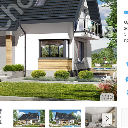
односімейний котедж одноповерховий з
ж
5 
п
1/30