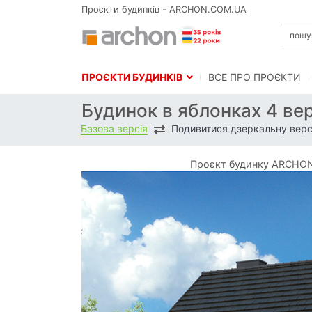
Проєкти будинків - ARCHON.COM.UA
ПРОЄКТИ БУДИНКІВ
BСЕ ПРО ПРОЄКТИ
Будинок в яблонках 4 вер
Базова версія
Подивитися дзеркальну верс
Проєкт будинку ARCHON+