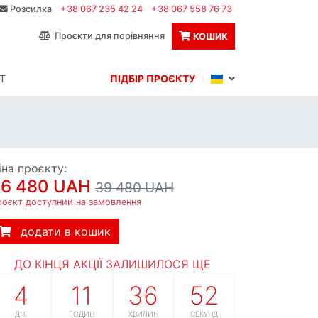
Розсилка
+38 067 235 42 24
+38 067 558 76 73
Проєкти для порівняння
КОШИК
Т
ПІДБІР ПРОЄКТУ
іна проєкту:
36 480 UAH
39 480 UAH
роєкт доступний на замовлення
додати в кошик
ДО КІНЦЯ АКЦІЇ ЗАЛИШИЛОСЯ ЩЕ
4
11
36
51
ДНІ
ГОДИН
ХВИЛИН
СЕКУНД