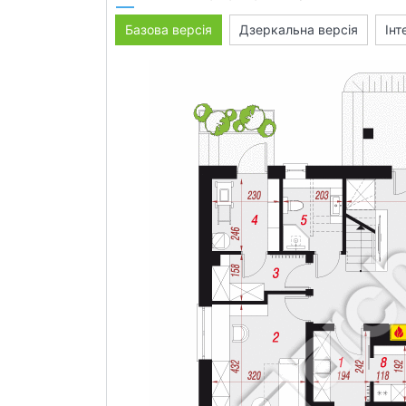
Базова версія
Дзеркальна версія
Інт