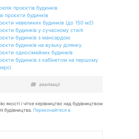
релік проєктів будинків
ві проєкти будинків
оєкти невеликих будинків (до 150 м2)
оєкти будинків у сучасному стилі
оєкти будинків з мансардою
оєкти будинків на вузьку ділянку
оєкти односімейних будинків
оєкти будинків з кабінетом на першому
версі
реалізації
ію якості і чітке керівництво над будівництвом
пі будівництва.
Переконайтеся в