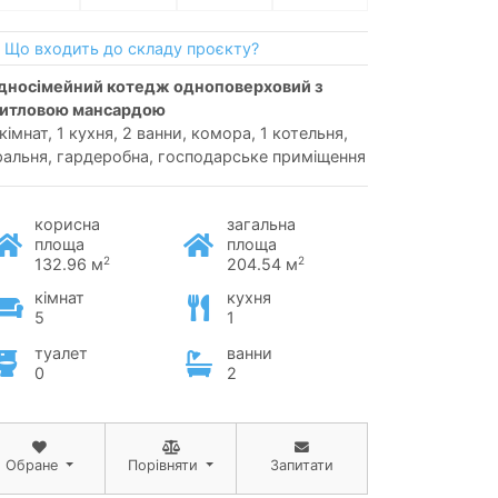
Що входить до складу проєкту?
итловою мансардою
кімнат, 1 кухня, 2 ванни, комора, 1 котельня,
ральня, гардеробна, господарське приміщення
корисна
загальна
площа
площа
2
2
132.96 м
204.54 м
кімнат
кухня
5
1
туалет
ванни
0
2
Обране
Порівняти
Запитати