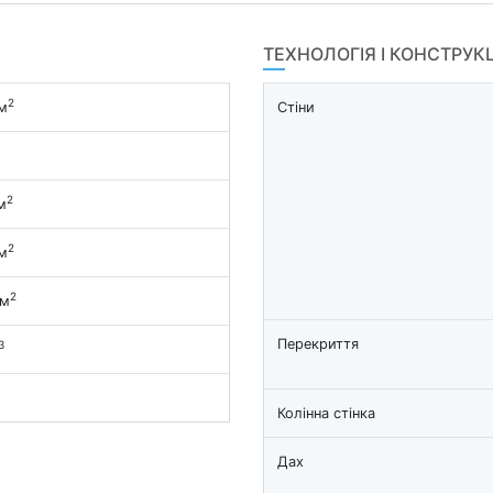
ТЕХНОЛОГІЯ І КОНСТРУК
2
м
Стіни
2
м
2
м
2
 м
Перекриття
3
Колінна стінка
Дах