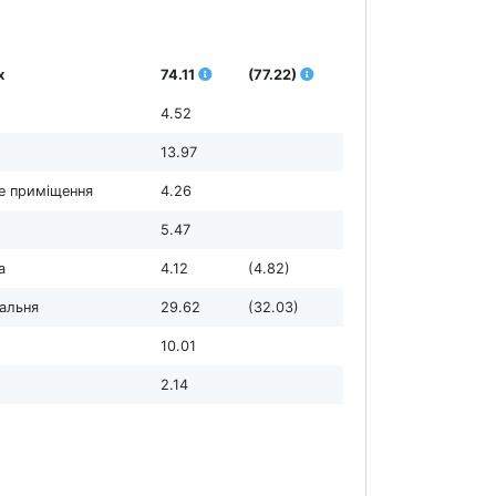
х
74.11
(77.22)
4.52
13.97
е приміщення
4.26
5.47
а
4.12
(4.82)
дальня
29.62
(32.03)
10.01
2.14