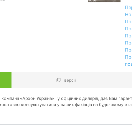
Пе
Но
Пр
Пр
Пр
Пр
Пр
Пр
по
версії
компанії «Архон Україна» і у офіційних дилерів, дає Вам гарант
оштовно консультуватися у наших фахівців на будь-якому ета