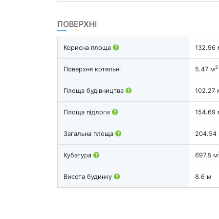
ПОВЕРХНІ
Корисна площа
132.96 
2
Поверхня котельні
5.47 м
Площа будівництва
102.27 
Площа підлоги
154.69 
Загальна площа
204.54
Кубатура
697.8 м
Висота будинку
8.6 м